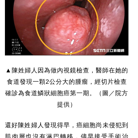
▲陳姓婦人因為做內視鏡檢查，醫師在她的
食道發現一顆2公分大的腫瘤，經切片檢查
確診為食道鱗狀細胞癌第一期。（圖／院方
提供）
還好陳姓婦人發現得早，癌細胞尚未侵犯到
肌肉層也沒有淋巴轉移，儘早接受手術治