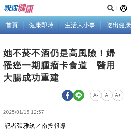
首頁
健康即時
生活大小事
吃出健康
她不菸不酒仍是高風險！婦
罹癌一期腫瘤卡食道 醫用
大腸成功重建
A-
A
A+
2025/01/15 12:57
記者張雅筑／南投報導