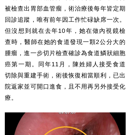
被檢查出胃部血管瘤，術治療後每年皆定期
回診追蹤，唯有前年因工作忙碌缺席一次。
但沒想到就在去年10年，她在做內視鏡檢
查時，醫師在她的食道發現一顆2公分大的
腫瘤，進一步切片檢查確診為食道鱗狀細胞
癌第一期。同年11月，陳姓婦人接受食道
切除與重建手術，術後恢復相當順利，已出
院返家並可開口進食，且不用再另外接受化
療。