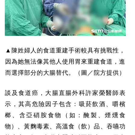
▲陳姓婦人的食道重建手術較具有挑戰性，
因為她無法像其他人使用胃來重建食道，進
而選擇部分的大腸替代。（圖／院方提供）
談及食道癌，大腸直腸外科許家榮醫師表
示，其高危險因子包含：吸菸飲酒、嚼檳
榔、含亞硝胺食物（如：醃製、煙燻食
物）、黃麴毒素、高溫食（飲）品、吞嚥功