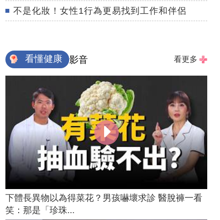
不是化妝！女性1行為更易找到工作和伴侶
看懂健康
影音
看更多
下體長異物以為得菜花？男孩嚇壞求診 醫脫褲一看
笑：那是「珍珠...