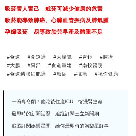
吸菸害人害己 戒菸可減少健康的危害
吸菸能導致肺癌、心臟血管疾病及肺氣腫
孕婦吸菸 易導致胎兒早產及體重不足
#
食道
#
食道癌
#
大腸鏡
#
胃鏡
#
腫瘤
#
大腸
#
胃部
#
食道重建
#
南投醫院
#
食道鱗狀細胞癌
#
癌症
#
抗癌
#
祝你健康
一碗奪命麵！他吃後住進ICU 慘洗腎搶命
最即時的新聞話題 追蹤訂閱三立新聞網
追蹤訂閱娛樂星聞 給你最即時的娛樂星鮮事