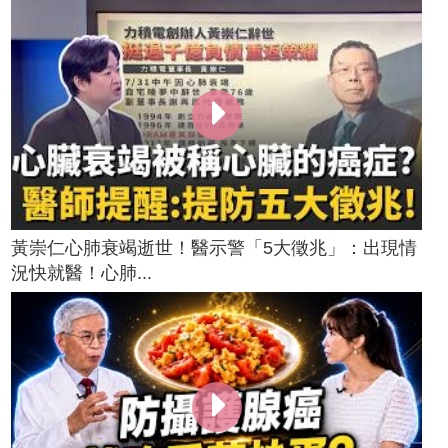
黃崇仁心肺衰竭逝世！醫示警「5大徵兆」：出現情
況快就醫！心肺...