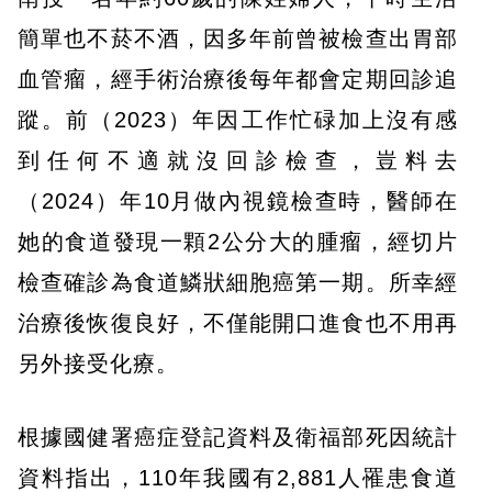
簡單也不菸不酒，因多年前曾被檢查出胃部
血管瘤，經手術治療後每年都會定期回診追
蹤。前（2023）年因工作忙碌加上沒有感
到任何不適就沒回診檢查，豈料去
（2024）年10月做內視鏡檢查時，醫師在
她的食道發現一顆2公分大的腫瘤，經切片
檢查確診為食道鱗狀細胞癌第一期。所幸經
治療後恢復良好，不僅能開口進食也不用再
另外接受化療。
根據國健署癌症登記資料及衛福部死因統計
資料指出，110年我國有2,881人罹患食道