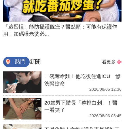
「這習慣」能防攝護腺癌？醫點頭：可能有保護作
用！加碼曝老婆必...
熱門
新聞
看更多
一碗奪命麵！他吃後住進ICU 慘
洗腎搶命
2026/08/05 12:36
20歲男下體長「整排白刺」！醫
一看笑了
2026/08/06 03:45