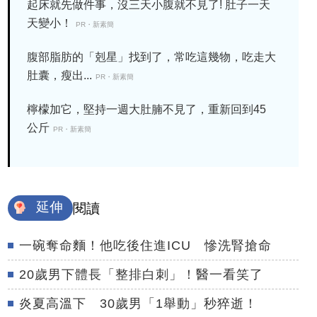
起床就先做件事，沒三天小腹就不見了! 肚子一天
天變小！
PR・新素簡
腹部脂肪的「剋星」找到了，常吃這幾物，吃走大
肚囊，瘦出...
PR・新素簡
檸檬加它，堅持一週大肚腩不見了，重新回到45
公斤
PR・新素簡
延伸
閱讀
一碗奪命麵！他吃後住進ICU 慘洗腎搶命
20歲男下體長「整排白刺」！醫一看笑了
炎夏高溫下 30歲男「1舉動」秒猝逝！