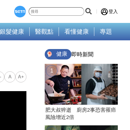
登入
銀髮健康
醫觀點
看懂健康
專題
健康
即時新聞
-
A
A+
肥大叔猝逝 廚房2事恐害罹癌
風險增近2倍