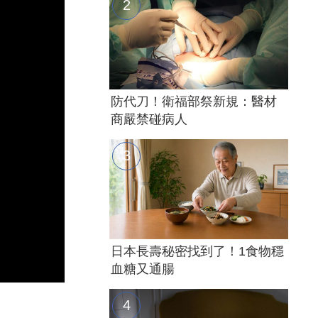
防代刀！衛福部祭新規：醫材
商嚴禁碰病人
日本長壽秘密找到了！1食物穩
血糖又通腸