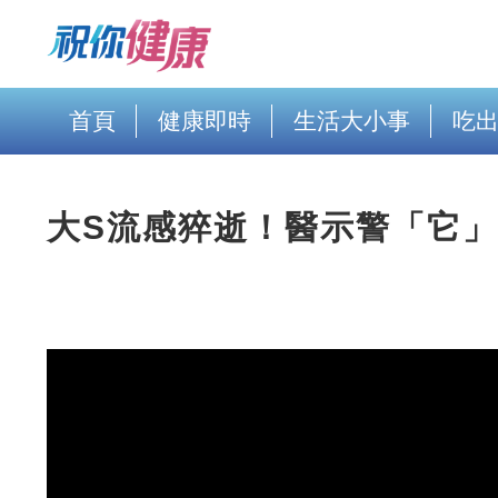
首頁
健康即時
生活大小事
吃
大S流感猝逝！醫示警「它」