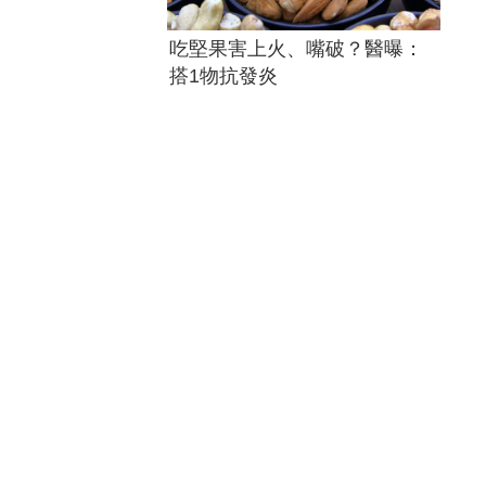
吃堅果害上火、嘴破？醫曝：
搭1物抗發炎