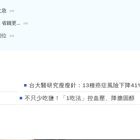
之急
PR
錢更...
PR
到位
PR
台大醫研究瘦瘦針：13種癌症風險下降41
不只少吃鹽！「1吃法」控血壓、降膽固醇