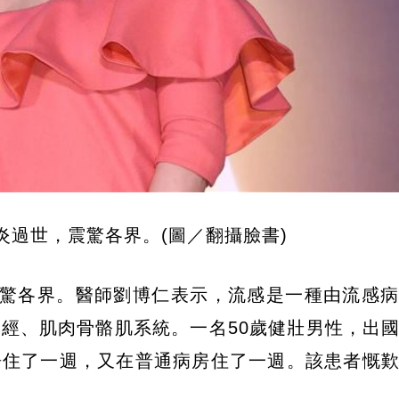
炎過世，震驚各界。(圖／翻攝臉書)
震驚各界。醫師劉博仁表示，流感是一種由流感
經、肌肉骨骼肌系統。一名50歲健壯男性，出
房住了一週，又在普通病房住了一週。該患者慨