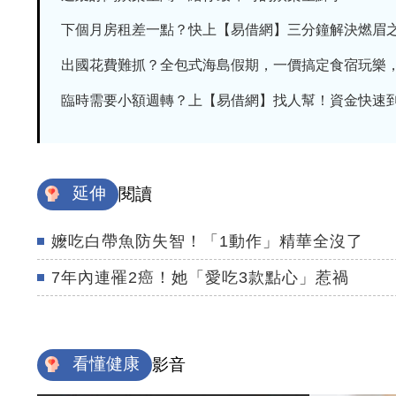
下個月房租差一點？快上【易借網】三分鐘解決燃眉
出國花費難抓？全包式海島假期，一價搞定食宿玩樂，省
臨時需要小額週轉？上【易借網】找人幫！資金快速
延伸
閱讀
嬤吃白帶魚防失智！「1動作」精華全沒了
7年內連罹2癌！她「愛吃3款點心」惹禍
看懂健康
影音