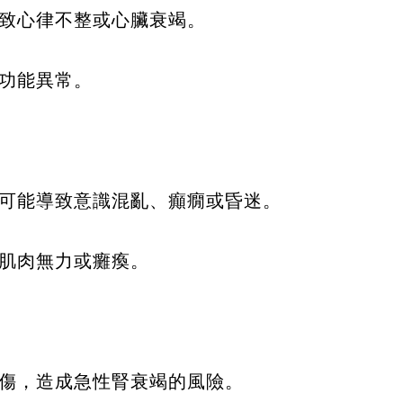
致心律不整或心臟衰竭。
功能異常。
可能導致意識混亂、癲癇或昏迷。
肌肉無力或癱瘓。
傷，造成急性腎衰竭的風險。