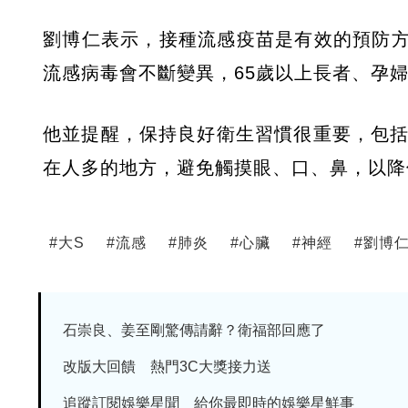
劉博仁表示，接種流感疫苗是有效的預防
流感病毒會不斷變異，65歲以上長者、孕
他並提醒，保持良好衛生習慣很重要，包括
在人多的地方，避免觸摸眼、口、鼻，以降
#
大S
#
流感
#
肺炎
#
心臟
#
神經
#
劉博
石崇良、姜至剛驚傳請辭？衛福部回應了
改版大回饋 熱門3C大獎接力送
追蹤訂閱娛樂星聞 給你最即時的娛樂星鮮事