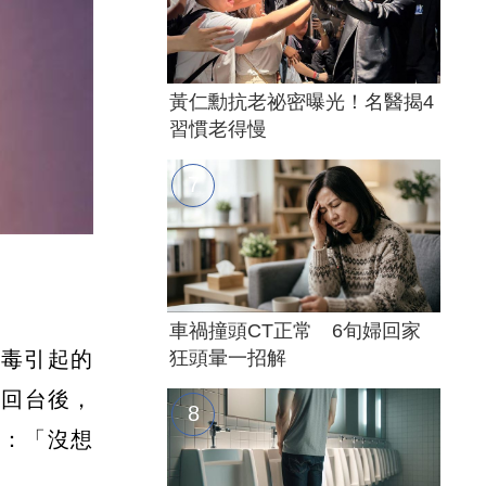
黃仁勳抗老祕密曝光！名醫揭4
習慣老得慢
車禍撞頭CT正常 6旬婦回家
病毒引起的
狂頭暈一招解
國回台後，
歎：「沒想