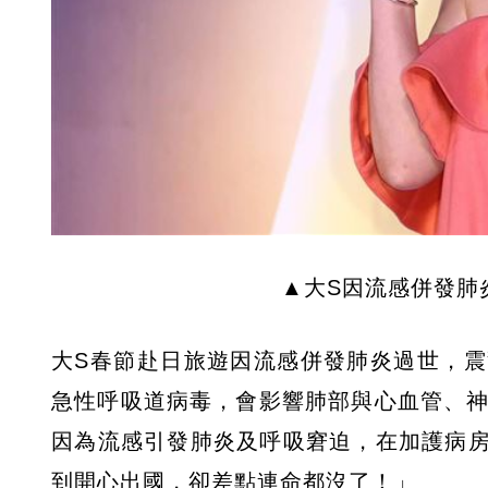
▲大S因流感併發肺
大S春節赴日旅遊因流感併發肺炎過世，
急性呼吸道病毒，會影響肺部與心血管、神
因為流感引發肺炎及呼吸窘迫，在加護病
到開心出國，卻差點連命都沒了！」