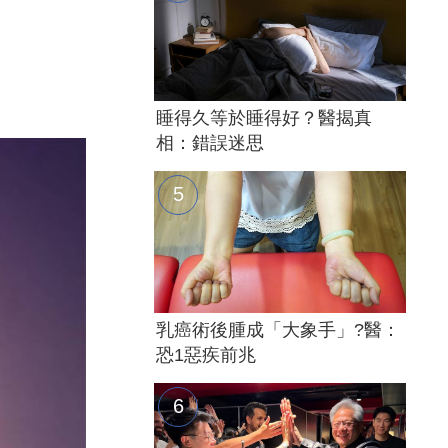
睡得久等於睡得好？醫揭真
相：錯誤迷思
乳癌術後腫成「大象手」?醫：
恐1惡疾前兆