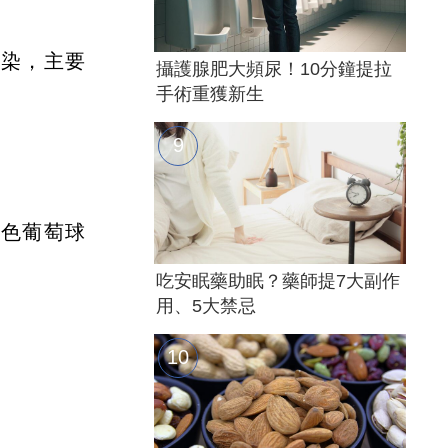
感染，主要
攝護腺肥大頻尿！10分鐘提拉
手術重獲新生
黃色葡萄球
吃安眠藥助眠？藥師提7大副作
用、5大禁忌