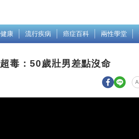
出健康
流行疾病
癌症百科
兩性學堂
超毒：50歲壯男差點沒命
A