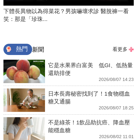
下體長異物以為得菜花？男孩嚇壞求診 醫脫褲一看
笑：那是「珍珠...
熱門
新聞
看更多
它是水果界白富美 低GI、低熱量
還助排便
2026/08/07 14:23
日本長壽秘密找到了！1食物穩血
糖又通腸
2026/08/07 18:25
不是綠茶！1飲品助抗癌、降血壓
能穩血糖
2026/08/02 11:01