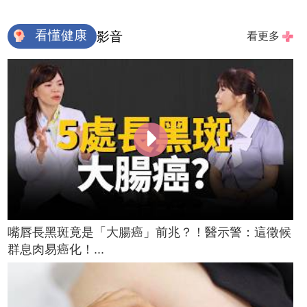
看懂健康
影音
看更多
嘴唇長黑斑竟是「大腸癌」前兆？！醫示警：這徵候
群息肉易癌化！...