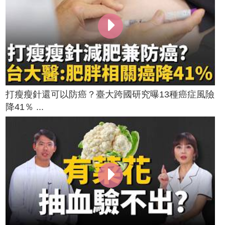
打瘦瘦針還可以防癌？臺大跨國研究曝13種癌症風險
降41％ ...