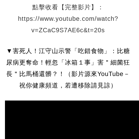
點擊收看【完整影片】：
https://www.youtube.com/watch?
v=ZCaC9S7AE6c&t=20s
▼害死人！江守山示警「吃錯食物」：比糖
尿病更奪命！輕忽「冰箱１事」害＂細菌狂
長＂比馬桶還髒？！（影片源來YouTube－
祝你健康頻道，若遭移除請見諒）