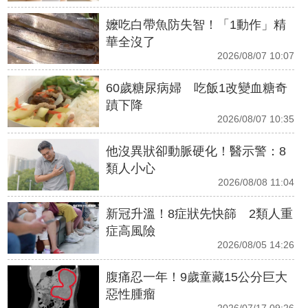
嬤吃白帶魚防失智！「1動作」精
華全沒了
2026/08/07 10:07
60歲糖尿病婦 吃飯1改變血糖奇
蹟下降
2026/08/07 10:35
他沒異狀卻動脈硬化！醫示警：8
類人小心
2026/08/08 11:04
新冠升溫！8症狀先快篩 2類人重
症高風險
2026/08/05 14:26
腹痛忍一年！9歲童藏15公分巨大
惡性腫瘤