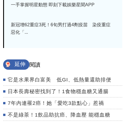
一手掌握明星動態 即刻下載娛樂星聞APP
新冠增62重症3死！6旬男打過4劑疫苗 染疫重症
惡化「...
延伸
閱讀
它是水果界白富美 低GI、低熱量還助排便
日本長壽秘密找到了！1食物穩血糖又通腸
7年內連罹2癌！她「愛吃3款點心」惹禍
不是綠茶！1飲品助抗癌、降血壓 能穩血糖