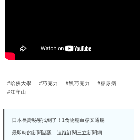
#
哈佛大學
#
巧克力
#
黑巧克力
#
糖尿病
#
江守山
日本長壽秘密找到了！1食物穩血糖又通腸
最即時的新聞話題 追蹤訂閱三立新聞網