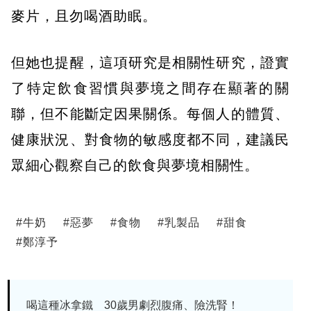
麥片，且勿喝酒助眠。​
但她也提醒，這項研究是相關性研究，證實
了特定飲食習慣與夢境之間存在顯著的關
聯，但不能斷定因果關係。每個人的體質、
健康狀況、對食物的敏感度都不同，建議民
眾細心觀察自己的飲食與夢境相關性。
#
牛奶
#
惡夢
#
食物
#
乳製品
#
甜食
#
鄭淳予
喝這種冰拿鐵 30歲男劇烈腹痛、險洗腎！