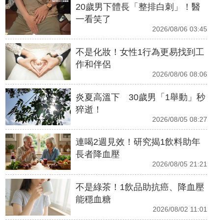
20歲男下體長「整排白刺」！醫
一看笑了
2026/08/06 03:45
不是化妝！女性1行為更易找到工
作和伴侶
2026/08/06 08:06
炎夏高溫下 30歲男「1舉動」秒
猝逝！
2026/08/05 08:27
連喝2週見效！研究揭1飲料助年
長者降血壓
2026/08/05 21:21
不是綠茶！1飲品助抗癌、降血壓
能穩血糖
2026/08/02 11:01