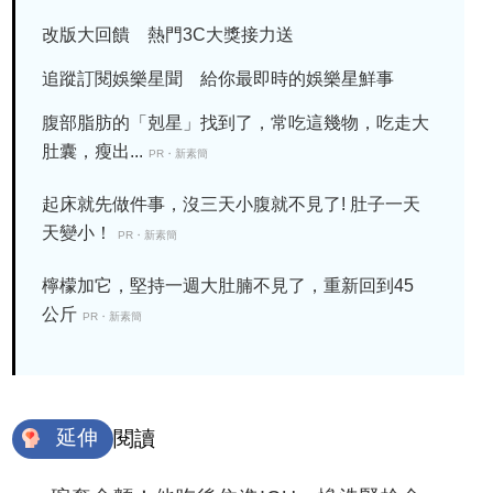
改版大回饋 熱門3C大獎接力送
追蹤訂閱娛樂星聞 給你最即時的娛樂星鮮事
腹部脂肪的「剋星」找到了，常吃這幾物，吃走大
肚囊，瘦出...
PR・新素簡
起床就先做件事，沒三天小腹就不見了! 肚子一天
天變小！
PR・新素簡
檸檬加它，堅持一週大肚腩不見了，重新回到45
公斤
PR・新素簡
延伸
閱讀