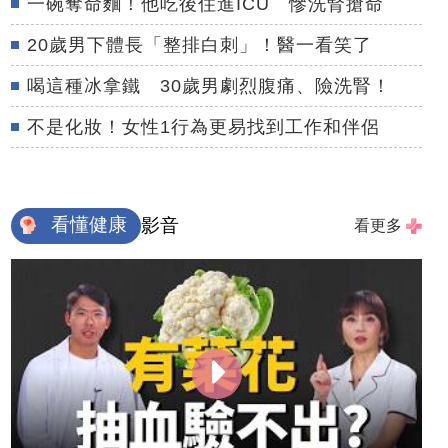
一碗奪命麵！他吃後住進ICU 慘洗腎搶命
20歲男下體長「整排白刺」！醫一看笑了
喝這種冰拿鐵 30歲男劇烈腹痛、險洗腎！
不是化妝！女性1行為更易找到工作和伴侶
看懂健康
影音
看更多