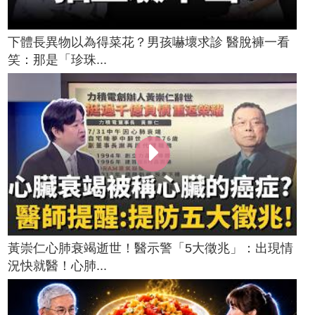
下體長異物以為得菜花？男孩嚇壞求診 醫脫褲一看
笑：那是「珍珠...
黃崇仁心肺衰竭逝世！醫示警「5大徵兆」：出現情
況快就醫！心肺...