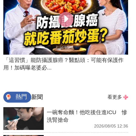
「這習慣」能防攝護腺癌？醫點頭：可能有保護作
用！加碼曝老婆必...
熱門
新聞
看更多
一碗奪命麵！他吃後住進ICU 慘
洗腎搶命
2026/08/05 12:36