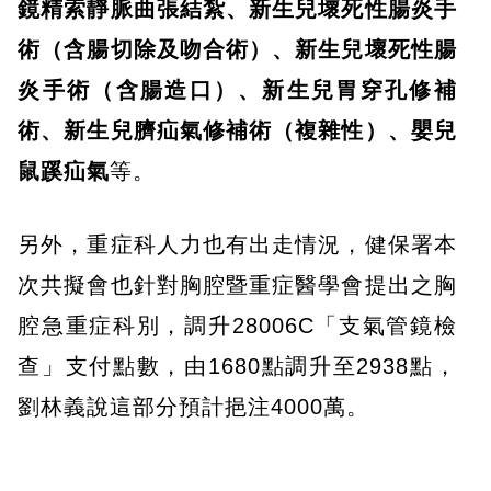
鏡精索靜脈曲張結紮、新生兒壞死性腸炎手
術（含腸切除及吻合術）、新生兒壞死性腸
炎手術（含腸造口）、新生兒胃穿孔修補
術、新生兒臍疝氣修補術（複雜性）、嬰兒
鼠蹊疝氣
等。
另外，重症科人力也有出走情況，健保署本
次共擬會也針對胸腔暨重症醫學會提出之胸
腔急重症科別，調升28006C「支氣管鏡檢
查」支付點數，由1680點調升至2938點，
劉林義說這部分預計挹注4000萬。