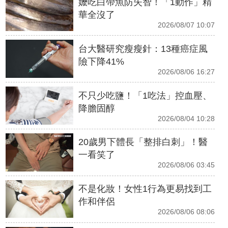
嬤吃白帶魚防失智！「1動作」精
華全沒了
2026/08/07 10:07
台大醫研究瘦瘦針：13種癌症風
險下降41%
2026/08/06 16:27
不只少吃鹽！「1吃法」控血壓、
降膽固醇
2026/08/04 10:28
20歲男下體長「整排白刺」！醫
一看笑了
2026/08/06 03:45
不是化妝！女性1行為更易找到工
作和伴侶
2026/08/06 08:06