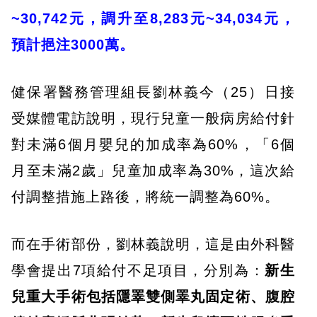
~30,742元，調升至8,283元~34,034元，
預計挹注3000萬。
健保署醫務管理組長劉林義今（25）日接
受媒體電訪說明，現行兒童一般病房給付針
對未滿6個月嬰兒的加成率為60%，「6個
月至未滿2歲」兒童加成率為30%，這次給
付調整措施上路後，將統一調整為60%。
而在手術部份，劉林義說明，這是由外科醫
學會提出7項給付不足項目，分別為：
新生
兒重大手術包括隱睪雙側睪丸固定術、腹腔