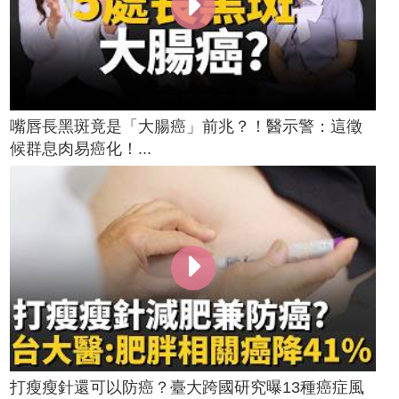
嘴唇長黑斑竟是「大腸癌」前兆？！醫示警：這徵
候群息肉易癌化！...
打瘦瘦針還可以防癌？臺大跨國研究曝13種癌症風