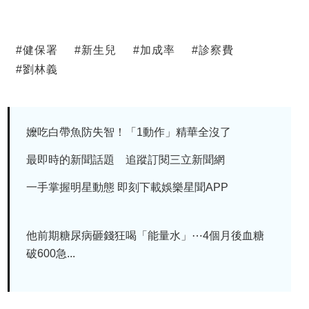
#
健保署
#
新生兒
#
加成率
#
診察費
#
劉林義
嬤吃白帶魚防失智！「1動作」精華全沒了
最即時的新聞話題 追蹤訂閱三立新聞網
一手掌握明星動態 即刻下載娛樂星聞APP
他前期糖尿病砸錢狂喝「能量水」⋯4個月後血糖
破600急...