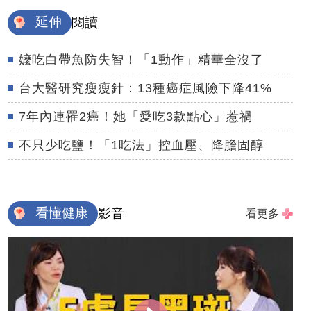
延伸
閱讀
嬤吃白帶魚防失智！「1動作」精華全沒了
台大醫研究瘦瘦針：13種癌症風險下降41%
7年內連罹2癌！她「愛吃3款點心」惹禍
不只少吃鹽！「1吃法」控血壓、降膽固醇
看懂健康
影音
看更多