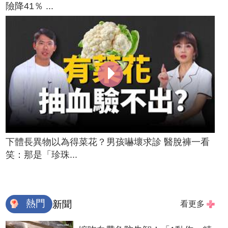
險降41％ ...
下體長異物以為得菜花？男孩嚇壞求診 醫脫褲一看
笑：那是「珍珠...
熱門
新聞
看更多