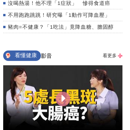
沒喝熱湯！他不理「1症狀」 慘得食道癌
不用跑跑跳跳！研究曝「1動作可降血壓」
豬肉=不健康？「1吃法」竟降血糖、膽固醇
看懂健康
影音
看更多