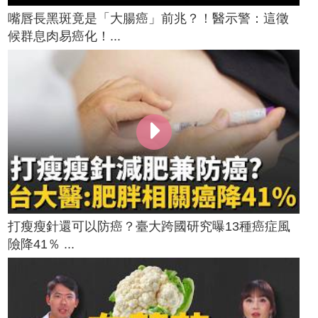
嘴唇長黑斑竟是「大腸癌」前兆？！醫示警：這徵
候群息肉易癌化！...
打瘦瘦針還可以防癌？臺大跨國研究曝13種癌症風
險降41％ ...