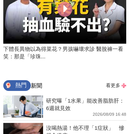
下體長異物以為得菜花？男孩嚇壞求診 醫脫褲一看
笑：那是「珍珠...
熱門
新聞
看更多
研究曝「1水果」能改善脂肪肝：
6週就見效
2026/08/09 16:48
沒喝熱湯！他不理「1症狀」 慘