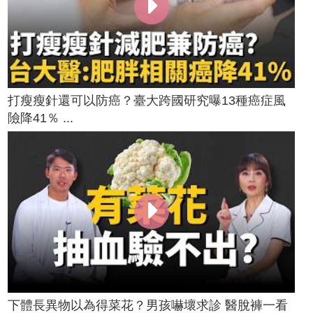
打瘦瘦針還可以防癌？臺大跨國研究曝13種癌症風
險降41％ ...
下體長異物以為得菜花？男孩嚇壞求診 醫脫褲一看