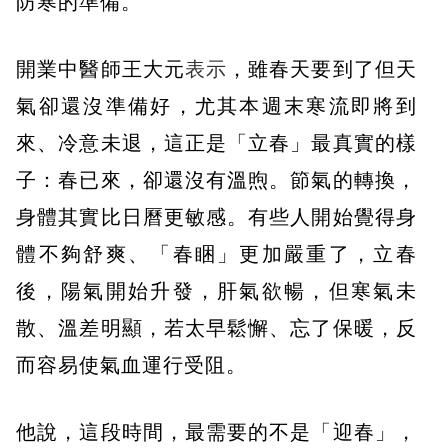
防寒的準備。
開業中醫師王大元
表示
，雖春天要到了但天
氣卻還沒準備好，尤其本週末寒流即將到
來、冷意未退，這正是「立春」最真實的樣
子：春已來，卻還沒有溫煦。節氣的轉換，
身體其實比日曆更敏感。有些人開始覺得身
體不夠舒爽、「春睏」更加嚴重了，立春
後，陽氣開始升發，肝氣欲暢，但寒氣未
散、溫差明顯，若太早鬆懈、忘了保暖，反
而容易使氣血運行受阻。
他說，這段時間，最需要的不是「迎春」，