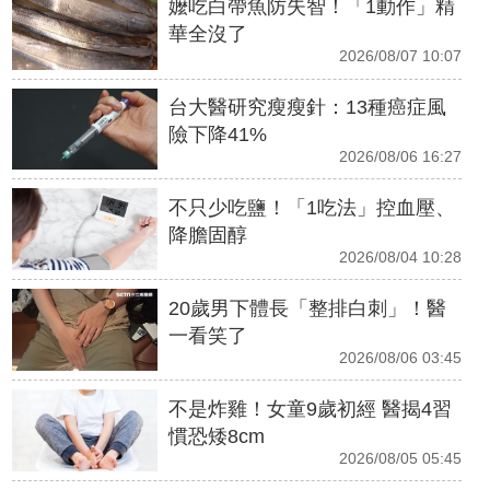
嬤吃白帶魚防失智！「1動作」精
華全沒了
2026/08/07 10:07
台大醫研究瘦瘦針：13種癌症風
險下降41%
2026/08/06 16:27
不只少吃鹽！「1吃法」控血壓、
降膽固醇
2026/08/04 10:28
20歲男下體長「整排白刺」！醫
一看笑了
2026/08/06 03:45
不是炸雞！女童9歲初經 醫揭4習
慣恐矮8cm
2026/08/05 05:45