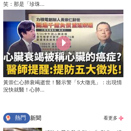
笑：那是「珍珠...
黃崇仁心肺衰竭逝世！醫示警「5大徵兆」：出現情
況快就醫！心肺...
熱門
新聞
看更多