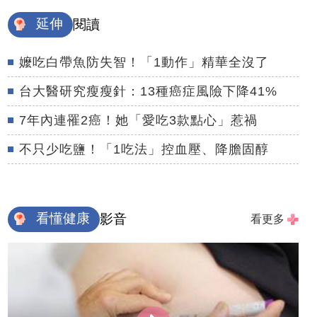
延伸
閱讀
嬤吃白帶魚防失智！「1動作」精華全沒了
台大醫研究瘦瘦針：13種癌症風險下降41%
7年內連罹2癌！她「愛吃3款點心」惹禍
不只少吃鹽！「1吃法」控血壓、降膽固醇
看懂健康
影音
看更多