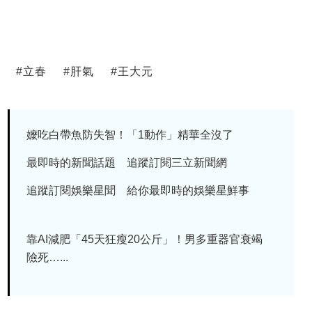
#
立春
#
肝氣
#
王大元
嬤吃白帶魚防失智！「1動作」精華全沒了
最即時的新聞話題 追蹤訂閱三立新聞網
追蹤訂閱娛樂星聞 給你最即時的娛樂星鮮事
靠AI減肥「45天狂瘦20公斤」！男多重器官衰竭
險死…...