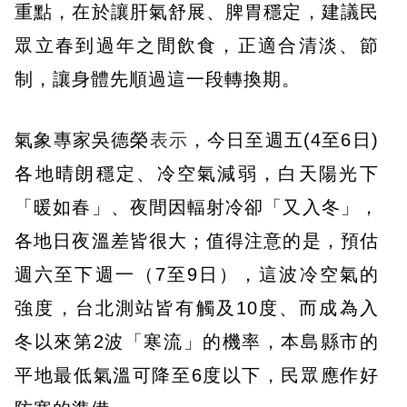
重點，在於讓肝氣舒展、脾胃穩定，建議民
眾立春到過年之間飲食，正適合清淡、節
制，讓身體先順過這一段轉換期。
氣象專家吳德榮
表示
，今日至週五(4至6日)
各地晴朗穩定、冷空氣減弱，白天陽光下
「暖如春」、夜間因輻射冷卻「又入冬」，
各地日夜溫差皆很大；值得注意的是，預估
週六至下週一（7至9日），這波冷空氣的
強度，台北測站皆有觸及10度、而成為入
冬以來第2波「寒流」的機率，本島縣市的
平地最低氣溫可降至6度以下，民眾應作好