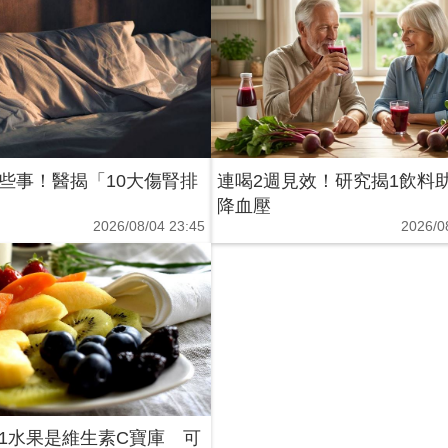
些事！醫揭「10大傷腎排
連喝2週見效！研究揭1飲料
降血壓
2026/08/04 23:45
2026/0
1水果是維生素C寶庫 可