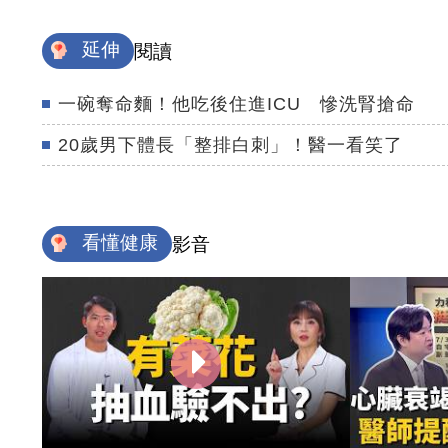
延伸
閱讀
一碗奪命麵！他吃後住進ICU 慘洗腎搶命
20歲男下體長「整排白刺」！醫一看笑了
看懂健康
影音