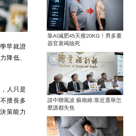
靠AI減肥45天瘦20KG！男多重
器官衰竭險死
學早就證
注力降低、
是，人只是
談中聯風波 蘇南維:靠近選舉怎
並不擅長多
麼講都失焦
、決策能力