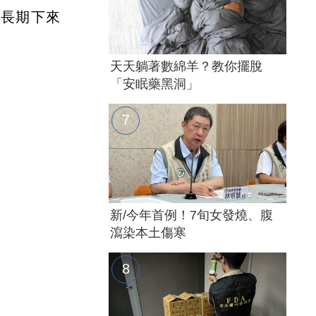
，長期下來
天天躺著數綿羊？教你擺脫
「安眠藥黑洞」
新/今年首例！7旬女發燒、腹
瀉染本土傷寒