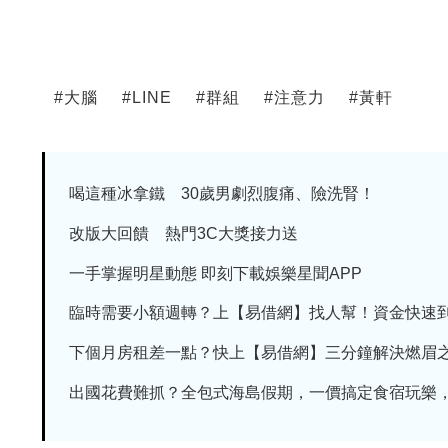
#
大腦
#
LINE
#
群組
#
注意力
#
黃軒
喝這種冰拿鐵 30歲男劇烈腹痛、險洗腎！
改版大回饋 熱門3C大獎接力送
一手掌握明星動態 即刻下載娛樂星聞APP
臨時需要小額週轉？上【易借網】找人幫！資金快速
下個月房租差一點？快上【易借網】三分鐘解決燃眉
出國花費難抓？全包式海島假期，一價搞定食宿玩樂，省