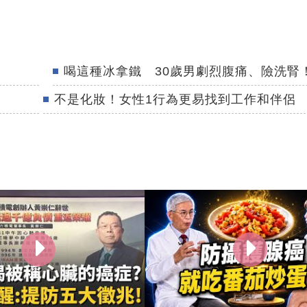
喝這種冰拿鐵 30歲男劇烈腹痛、險洗腎
不是化妝！女性1行為更易找到工作和伴侶