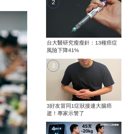
台大醫研究瘦瘦針：13種癌症
風險下降41%
3好友冒同1症狀接連大腸癌
逝！專家示警了