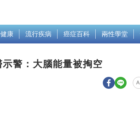
出健康
流行疾病
癌症百科
兩性學堂
！醫示警：大腦能量被掏空
A