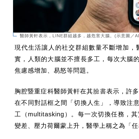
醫師黃軒表示，LINE群組越多，越危害大腦。(示意圖／AI
現代生活讓人的社交群組數量不斷增加，
實，人類的大腦並不擅長多工，每次大腦
焦慮感增加、易怒等問題。
胸腔暨重症科醫師黃軒在其
臉書
表示，許多
在不同對話框之間「切換人生」，導致注
工（multitasking）。每一次切換
變差、壓力荷爾蒙上升，醫學上稱之為「任