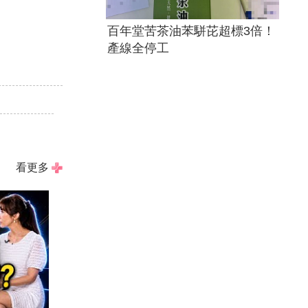
百年堂苦茶油苯駢芘超標3倍！
產線全停工
！
看更多