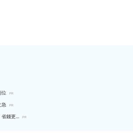
到位
PR
之急
PR
錢更...
PR