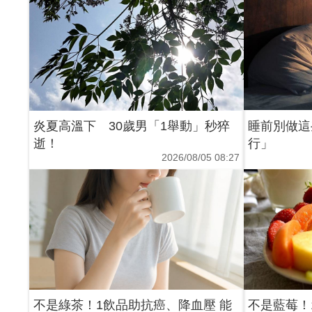
炎夏高溫下 30歲男「1舉動」秒猝
睡前別做這
逝！
行」
2026/08/05 08:27
不是綠茶！1飲品助抗癌、降血壓 能
不是藍莓！