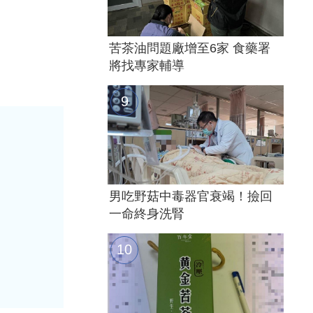
苦茶油問題廠增至6家 食藥署
將找專家輔導
男吃野菇中毒器官衰竭！撿回
一命終身洗腎