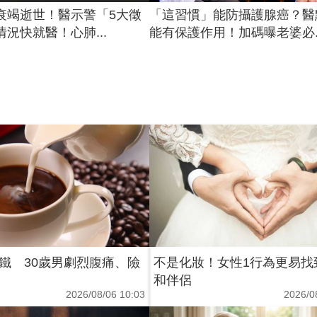
衰竭逝世！醫示警「5大徵
「這習慣」能防攝護腺癌？醫
況快就醫！心肺...
能有保護作用！加碼曝老婆必..
鐵 30歲男劇烈腹痛、險
不是化妝！女性1行為更易找
和伴侶
2026/08/06 10:03
2026/0