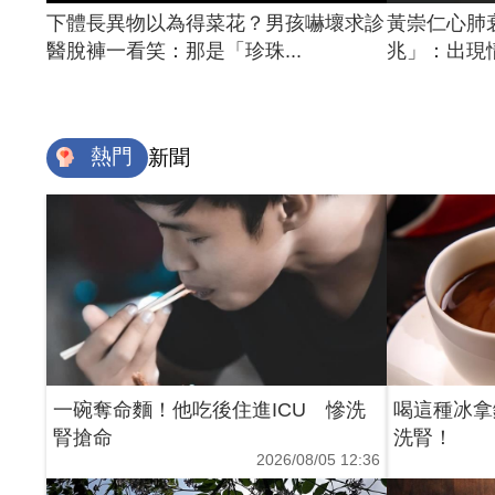
下體長異物以為得菜花？男孩嚇壞求診
黃崇仁心肺
醫脫褲一看笑：那是「珍珠...
兆」：出現情
熱門
新聞
一碗奪命麵！他吃後住進ICU 慘洗
喝這種冰拿
腎搶命
洗腎！
2026/08/05 12:36