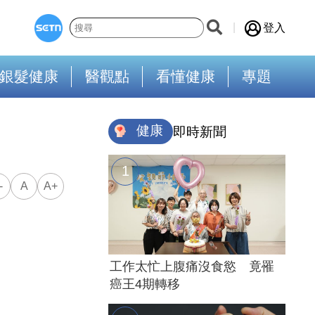
登入
銀髮健康
醫觀點
看懂健康
專題
健康
即時新聞
-
A
A+
工作太忙上腹痛沒食慾 竟罹
癌王4期轉移