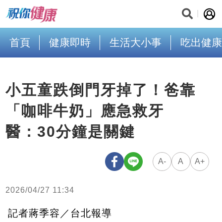
首頁
健康即時
生活大小事
吃出健康
小五童跌倒門牙掉了！爸靠
「咖啡牛奶」應急救牙
醫：30分鐘是關鍵
A-
A
A+
2026/04/27 11:34
記者蔣季容／台北報導