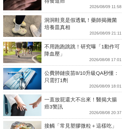
得食道癌
2026/08/09 11:58
洞洞鞋竟是假透氣！藥師揭黴菌
培養皿真相
2026/08/09 21:11
不用跑跑跳跳！研究曝「1動作可
降血壓」
2026/08/08 17:01
公費肺鏈疫苗8/10升級QA秒懂：
只需打1劑
2026/08/09 18:01
一直放屁還大不出來！醫揭大腸
癌3警訊
2026/08/08 20:37
接觸「常見塑膠微粒＋這樣吃」