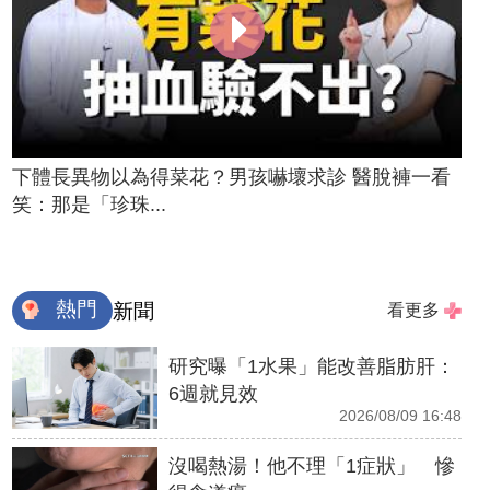
下體長異物以為得菜花？男孩嚇壞求診 醫脫褲一看
笑：那是「珍珠...
熱門
新聞
看更多
研究曝「1水果」能改善脂肪肝：
6週就見效
2026/08/09 16:48
沒喝熱湯！他不理「1症狀」 慘