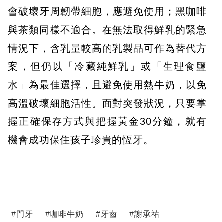
會破壞牙周韌帶細胞，應避免使用；黑咖啡
與茶類同樣不適合。在無法取得鮮乳的緊急
情況下，含乳量較高的乳製品可作為替代方
案，但仍以「冷藏純鮮乳」或「生理食鹽
水」為最佳選擇，且避免使用熱牛奶，以免
高溫破壞細胞活性。面對突發狀況，只要掌
握正確保存方式與把握黃金30分鐘，就有
機會成功保住孩子珍貴的恆牙。
#
門牙
#
咖啡牛奶
#
牙齒
#
謝承祐