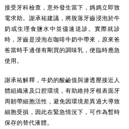
接受牙科檢查，意外發生當下，媽媽立即致
電求助。謝承祐建議，將脫落牙齒浸泡於牛
奶或生理食鹽水中並儘速送診。實際就診
時，牙齒是浸泡在咖啡牛奶中帶來，原來爸
爸當時手邊僅有剛買的調味乳，便臨時應急
使用。
謝承祐解釋，牛奶的酸鹼值與滲透壓接近人
體組織液及口腔環境，有助維持牙根表面牙
周韌帶細胞活性，避免因環境差異過大導致
細胞受損，因此在緊急情況下，可作為暫時
保存的替代液體。