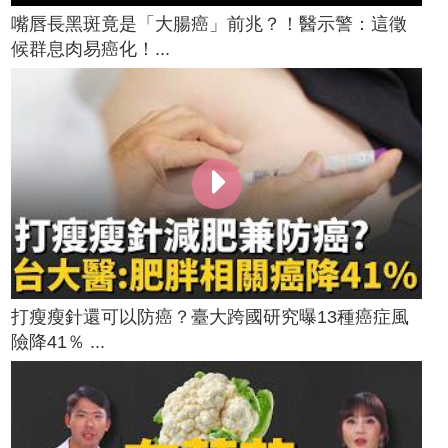
嘴唇長黑斑竟是「大腸癌」前兆？！醫示警：這徵
候群息肉易癌化！...
打瘦瘦針還可以防癌？臺大跨國研究曝13種癌症風
險降41％ ...