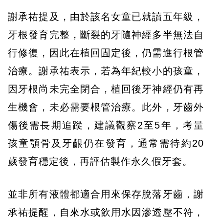
謝承祐提及，由於該名女童已就讀五年級，
牙根發育完整，斷裂的牙隨神經多半無法自
行修復，因此在植回固定後，仍需進行根管
治療。謝承祐表示，若為年紀較小的孩童，
因牙根尚未完全閉合，植回後牙神經仍有再
生機會，未必需要根管治療。此外，牙齒外
傷後需長期追蹤，建議觀察2至5年，考量
孩童顎骨及牙齦仍在發育，通常需待約20
歲發育穩定後，再評估製作永久假牙套。
並非所有液體都適合用來保存脫落牙齒，謝
承祐提醒，自來水或飲用水因滲透壓不符，