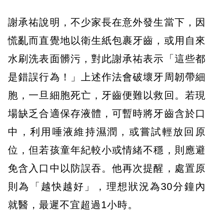
謝承祐說明，不少家長在意外發生當下，因
慌亂而直覺地以衛生紙包裹牙齒，或用自來
水刷洗表面髒污，對此謝承祐表示「這些都
是錯誤行為！」上述作法會破壞牙周韌帶細
胞，一旦細胞死亡，牙齒便難以救回。若現
場缺乏合適保存液體，可暫時將牙齒含於口
中，利用唾液維持濕潤，或嘗試輕放回原
位，但若孩童年紀較小或情緒不穩，則應避
免含入口中以防誤吞。他再次提醒，處置原
則為「越快越好」，理想狀況為30分鐘內
就醫，最遲不宜超過1小時。