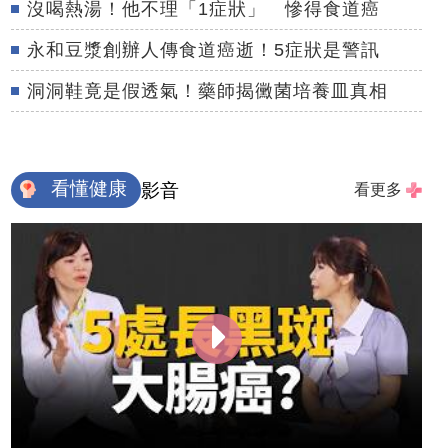
沒喝熱湯！他不理「1症狀」 慘得食道癌
永和豆漿創辦人傳食道癌逝！5症狀是警訊
洞洞鞋竟是假透氣！藥師揭黴菌培養皿真相
看懂健康
影音
看更多