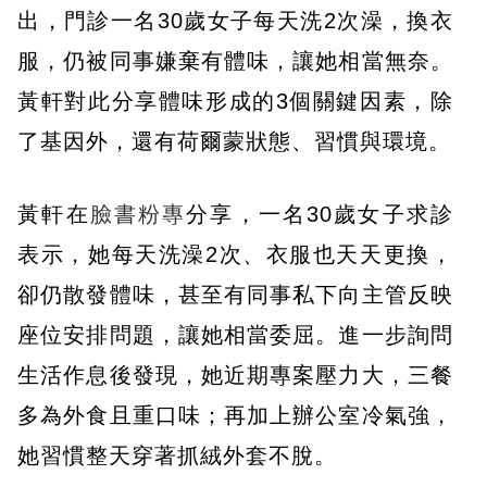
出，門診一名30歲女子每天洗2次澡，換衣
服，仍被同事嫌棄有體味，讓她相當無奈。
黃軒對此分享體味形成的3個關鍵因素，除
了基因外，還有荷爾蒙狀態、習慣與環境。
黃軒在
臉書粉專
分享，一名30歲女子求診
表示，她每天洗澡2次、衣服也天天更換，
卻仍散發體味，甚至有同事私下向主管反映
座位安排問題，讓她相當委屈。進一步詢問
生活作息後發現，她近期專案壓力大，三餐
多為外食且重口味；再加上辦公室冷氣強，
她習慣整天穿著抓絨外套不脫。