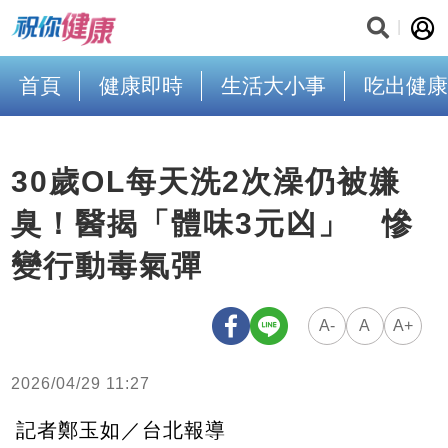
首頁
健康即時
生活大小事
吃出健康
30歲OL每天洗2次澡仍被嫌
臭！醫揭「體味3元凶」 慘
變行動毒氣彈
A-
A
A+
2026/04/29 11:27
記者鄭玉如／台北報導