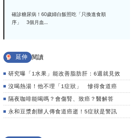
確診糖尿病！60歲婦白飯照吃「只換進食順
序」 3個月血...
延伸
閱讀
研究曝「1水果」能改善脂肪肝：6週就見效
沒喝熱湯！他不理「1症狀」 慘得食道癌
隔夜咖啡能喝嗎？會傷腎、致癌？醫解答
永和豆漿創辦人傳食道癌逝！5症狀是警訊