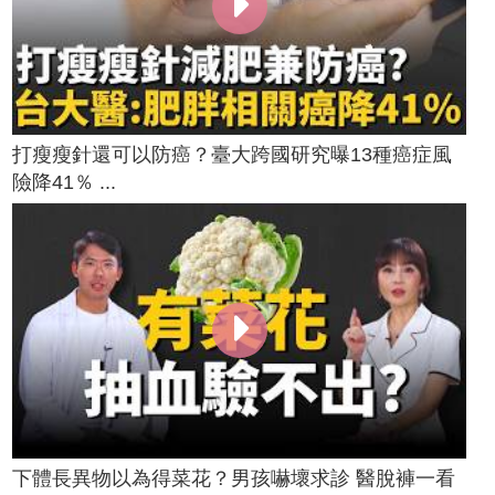
打瘦瘦針還可以防癌？臺大跨國研究曝13種癌症風
險降41％ ...
下體長異物以為得菜花？男孩嚇壞求診 醫脫褲一看