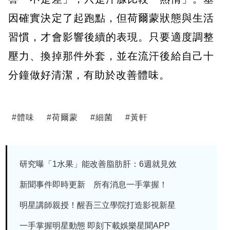
因確實決定了起跑點，但荷爾蒙狀態與生活
習慣，才會影響後續的表現。只要適度調整
壓力、換掉那件外套，並在流汗後給自己十
分鐘做好清潔，有助於改善體味。
#
體味
#
荷爾蒙
#
細菌
#
黃軒
研究曝「1水果」能改善脂肪肝：6週就見效
新聞事件即時更新 所有消息一手掌握！
明星講師親授！醒吾三立學院打造影視新星
一手掌握明星動態 即刻下載娛樂星聞APP