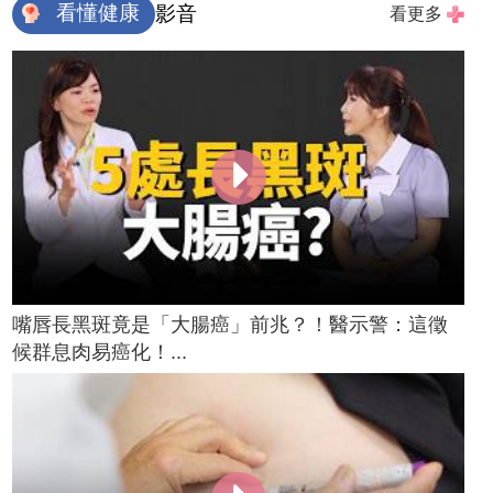
看懂健康
影音
看更多
嘴唇長黑斑竟是「大腸癌」前兆？！醫示警：這徵
候群息肉易癌化！...