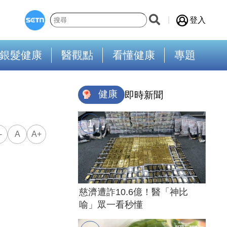
登入
銀髮健康
醫觀點
看懂健康
專題
健康
即時新聞
-
A
A+
慈濟遭詐10.6億！醫「神比
喻」眾一看秒懂