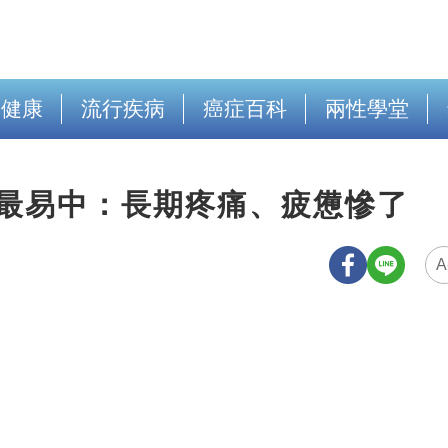
出健康
流行疾病
癌症百科
兩性學堂
」最易中：長期疼痛、疲憊慘了
A