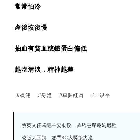
常常怕冷
產後恢復慢
抽血有貧血或鐵蛋白偏低
越吃清淡，精神越差
#
復健
#
身體
#
草飼紅肉
#
王竣平
蔡英文任競總主委助攻 蘇巧慧曝邀約過程
改版大回饋 熱門3C大獎接力送