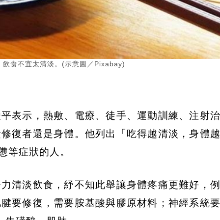
不宜太清淡。(示意圖／Pixabay)
竣平表示，熱敷、電療、徒手、運動訓練、注射
責修復者還是身體。他列出「吃得越清淡，身體
疲憊等症狀的人。
努力清淡飲食，紓不知此舉讓身體疼痛更難好，
肌腱要修復，需要胺基酸與膠原材料；神經系統