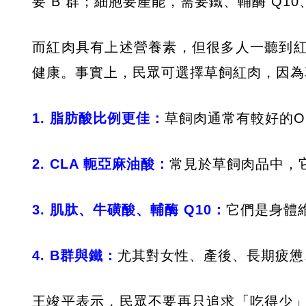
要 B 群；細胞要產能，需要鐵、輔酶 Q1
而紅肉具有上述營養素，但很多人一聽到
健康。事實上，民眾可選擇草飼紅肉，因為
1. 脂肪酸比例更佳：
草飼肉通常有較好的Om
2. CLA 軛亞麻油酸：
常見於草飼肉品中，
3. 肌肽、牛磺酸、輔酶 Q10：
它們是身體
​4. B群與鐵：
尤其對女性、產後、長期疲憊
​王竣平表示，民眾不要再只追求「吃得少