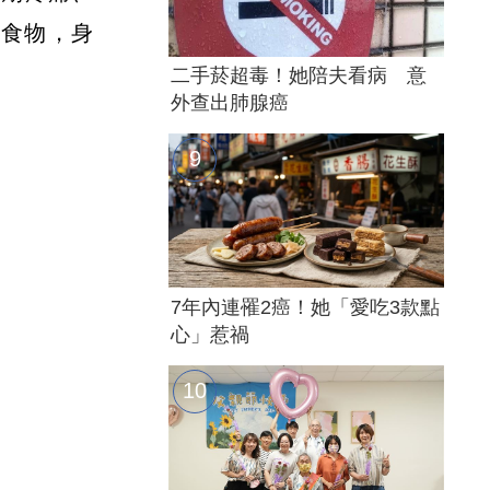
的食物，身
二手菸超毒！她陪夫看病 意
外查出肺腺癌
7年內連罹2癌！她「愛吃3款點
心」惹禍