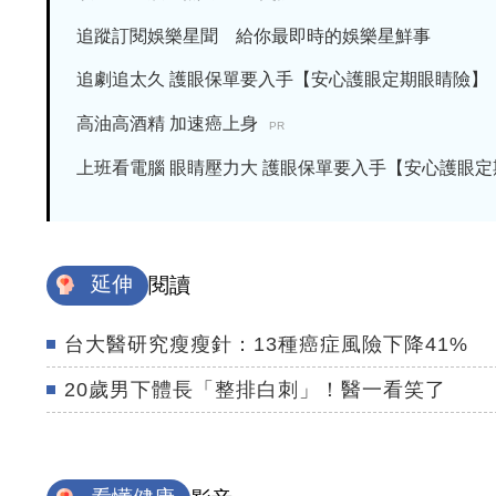
追蹤訂閱娛樂星聞 給你最即時的娛樂星鮮事
追劇追太久 護眼保單要入手【安心護眼定期眼睛險】
高油高酒精 加速癌上身
PR
上班看電腦 眼睛壓力大 護眼保單要入手【安心護眼定期眼
延伸
閱讀
台大醫研究瘦瘦針：13種癌症風險下降41%
20歲男下體長「整排白刺」！醫一看笑了