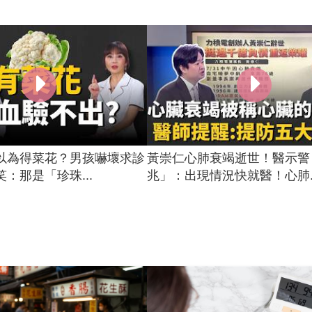
以為得菜花？男孩嚇壞求診
黃崇仁心肺衰竭逝世！醫示警
：那是「珍珠...
兆」：出現情況快就醫！心肺..