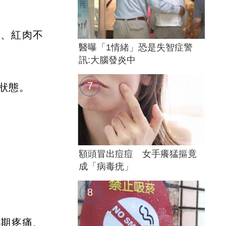
炎、紅肉不
醫曝「1情緒」恐是失智症警
訊:大腦發炎中
炎狀態。
額頭冒出痘痘 女手癢猛摳竟
成「病毒疣」
長期疼痛、