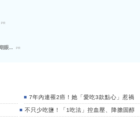
PR
...
PR
7年內連罹2癌！她「愛吃3款點心」惹禍
不只少吃鹽！「1吃法」控血壓、降膽固醇