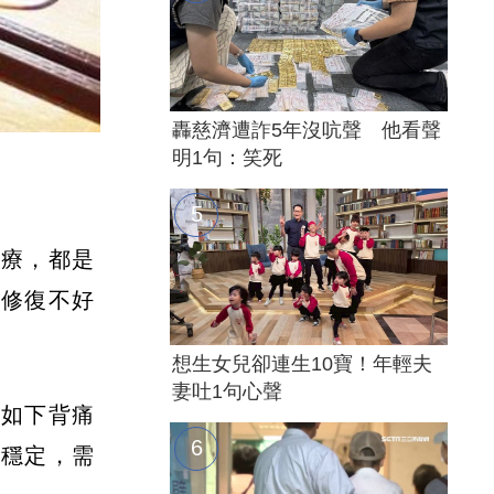
轟慈濟遭詐5年沒吭聲 他看聲
明1句：笑死
治療，都是
越修復不好
想生女兒卻連生10寶！年輕夫
妻吐1句心聲
例如下背痛
要穩定，需