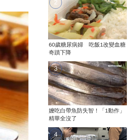
60歲糖尿病婦 吃飯1改變血糖
奇蹟下降
嬤吃白帶魚防失智！「1動作」
精華全沒了