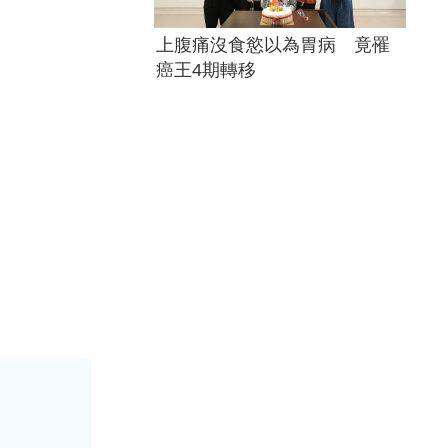
上腹痛沒食慾以為胃病 竟罹
癌王4期轉移