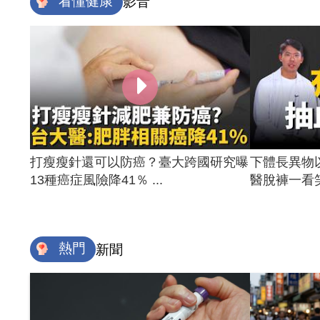
看懂健康
影音
打瘦瘦針還可以防癌？臺大跨國研究曝
下體長異物
13種癌症風險降41％ ...
醫脫褲一看笑
熱門
新聞