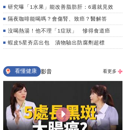
研究曝「1水果」能改善脂肪肝：6週就見效
隔夜咖啡能喝嗎？會傷腎、致癌？醫解答
沒喝熱湯！他不理「1症狀」 慘得食道癌
蝦皮5星夯店出包 漬物驗出防腐劑超標
看懂健康
影音
看更多