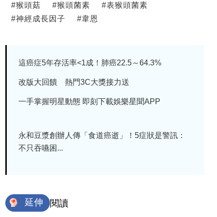
#
猴頭菇
#
猴頭菌素
#
表猴頭菌素
#
神經成長因子
#
韋恩
這癌症5年存活率<1成！肺癌22.5～64.3%
改版大回饋 熱門3C大獎接力送
一手掌握明星動態 即刻下載娛樂星聞APP
永和豆漿創辦人傳「食道癌逝」！5症狀是警訊：
不只吞嚥困...
延伸
閱讀