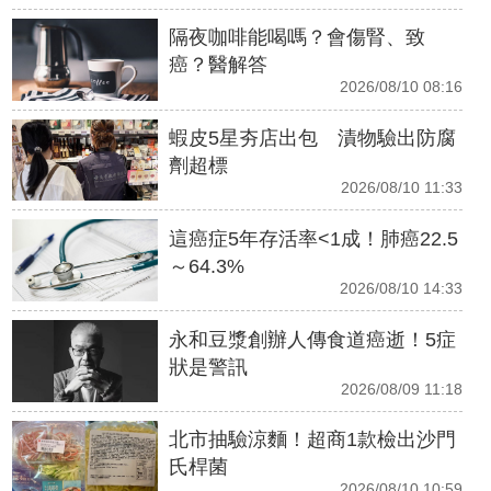
隔夜咖啡能喝嗎？會傷腎、致
癌？醫解答
2026/08/10 08:16
蝦皮5星夯店出包 漬物驗出防腐
劑超標
2026/08/10 11:33
這癌症5年存活率<1成！肺癌22.5
～64.3%
2026/08/10 14:33
永和豆漿創辦人傳食道癌逝！5症
狀是警訊
2026/08/09 11:18
北市抽驗涼麵！超商1款檢出沙門
氏桿菌
2026/08/10 10:59