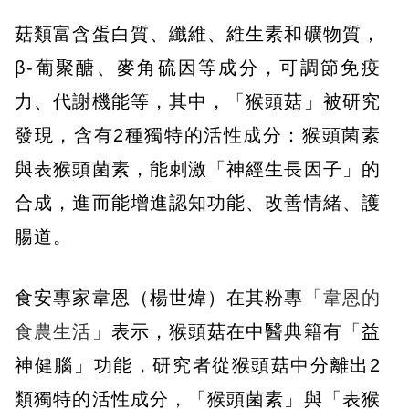
菇類富含蛋白質、纖維、維生素和礦物質，
β-葡聚醣、麥角硫因等成分，可調節免疫
力、代謝機能等，其中，「猴頭菇」被研究
發現，含有2種獨特的活性成分：猴頭菌素
與表猴頭菌素，能刺激「神經生長因子」的
合成，進而能增進認知功能、改善情緒、護
腸道。
食安專家韋恩（楊世煒）在其粉專
「韋恩的
食農生活」
表示，猴頭菇在中醫典籍有「益
神健腦」功能，研究者從猴頭菇中分離出2
類獨特的活性成分，「猴頭菌素」與「表猴