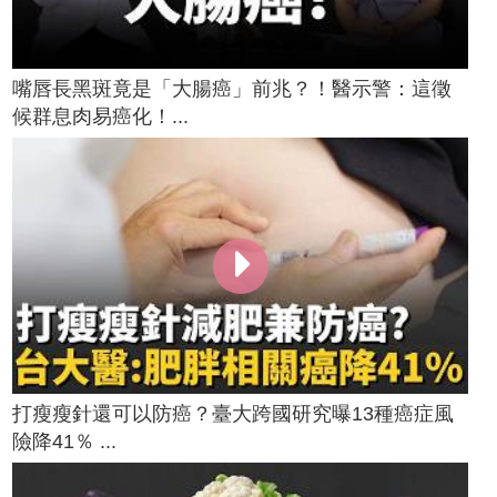
嘴唇長黑斑竟是「大腸癌」前兆？！醫示警：這徵
候群息肉易癌化！...
打瘦瘦針還可以防癌？臺大跨國研究曝13種癌症風
險降41％ ...