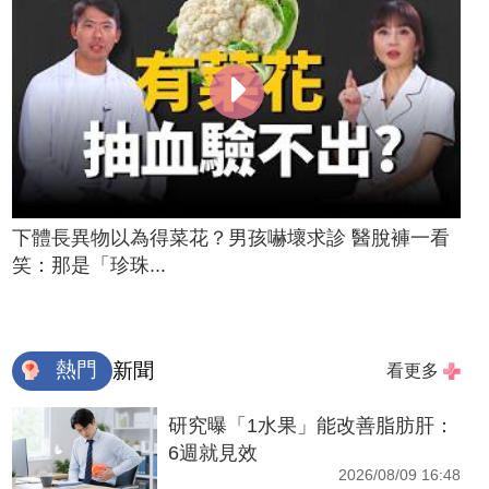
下體長異物以為得菜花？男孩嚇壞求診 醫脫褲一看
笑：那是「珍珠...
熱門
新聞
看更多
研究曝「1水果」能改善脂肪肝：
6週就見效
2026/08/09 16:48