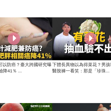
可以防癌？臺大跨國研究曝
下體長異物以為得菜花？男孩
降41％ ...
醫脫褲一看笑：那是「珍珠...