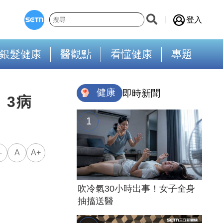
登入
銀髮健康
醫觀點
看懂健康
專題
健康
即時新聞
 3病
-
A
A+
吹冷氣30小時出事！女子全身
抽搐送醫