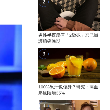
男性半夜痠痛「2徵兆」恐已攝
護腺癌晚期
100%果汁也傷身？研究：高血
壓風險增35%