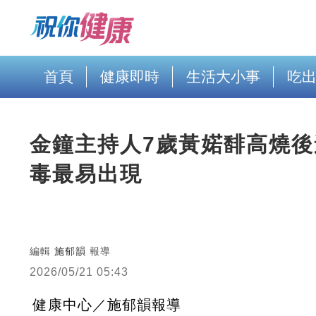
首頁
健康即時
生活大小事
吃
金鐘主持人7歲黃婼馡高燒後
毒最易出現
編輯
施郁韻
報導
2026/05/21 05:43
健康中心／施郁韻報導