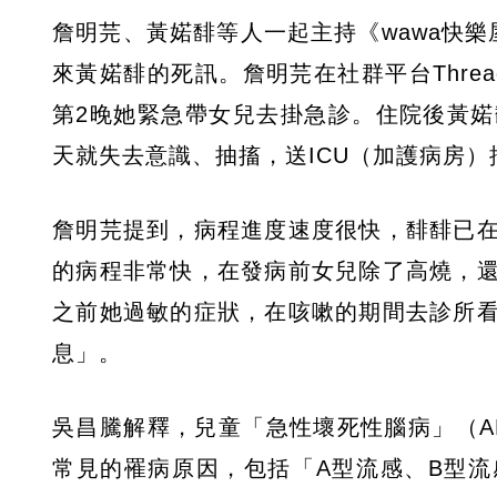
詹明芫、黃婼馡等人一起主持《wawa快
來黃婼馡的死訊。詹明芫在社群平台Threa
第2晚她緊急帶女兒去掛急診。住院後黃
天就失去意識、抽搐，送ICU（加護病房）
詹明芫提到，病程進度速度很快，馡馡已
的病程非常快，在發病前女兒除了高燒，
之前她過敏的症狀，在咳嗽的期間去診所
息」。
吳昌騰解釋，兒童「急性壞死性腦病」（A
常見的罹病原因，包括「A型流感、B型流