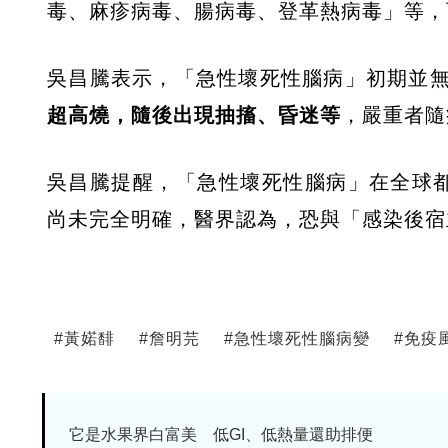
毒、麻疹病毒、腸病毒、登革熱病毒」等，而
吳昌騰表示，「急性壞死性腦病」初期並
超高燒，隨後出現抽搐、昏迷等
，嚴重者隨
吳昌騰提醒，「急性壞死性腦病」在全球
尚未完全明確，醫界認為，恐與「感染後宿
#
黃婼馡
#
詹明芫
#
急性壞死性腦病變
#
免疫
它是水果界白富美 低GI、低熱量還助排便