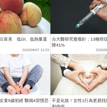
白富美 低GI、低熱量還
台大醫研究瘦瘦針：13種癌
降41%
2026/08/07 14:23
2026/0
女童9歲初經 醫揭4習慣恐
不是化妝！女性1行為更易找
和伴侶