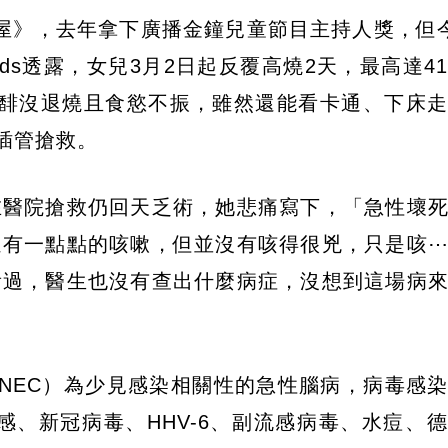
樂屋》，去年拿下廣播金鐘兒童節目主持人獎，但
ds透露，女兒3月2日起反覆高燒2天，最高達4
婼馡沒退燒且食慾不振，雖然還能看卡通、下床
插管搶救。
在醫院搶救仍回天乏術，她悲痛寫下，「急性壞
還有一點點的咳嗽，但並沒有咳得很兇，只是咳
看過，醫生也沒有查出什麼病症，沒想到這場病
NEC）為少見感染相關性的急性腦病，病毒感
感、新冠病毒、HHV-6、副流感病毒、水痘、