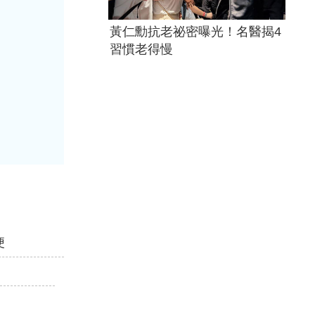
黃仁勳抗老祕密曝光！名醫揭4
習慣老得慢
便