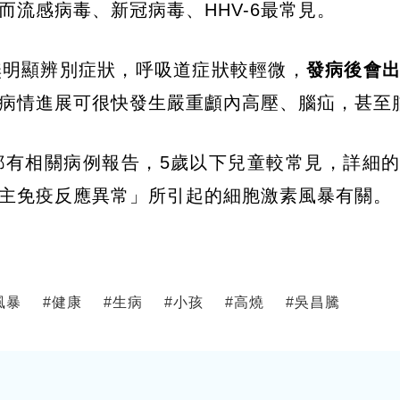
流感病毒、新冠病毒、HHV-6最常見。
無明顯辨別症狀，呼吸道症狀較輕微，
發病後會
病情進展可很快發生嚴重顱內高壓、腦疝，甚至
都有相關病例報告，5歲以下兒童較常見，詳細
主免疫反應異常」所引起的細胞激素風暴有關。
風暴
#
健康
#
生病
#
小孩
#
高燒
#
吳昌騰