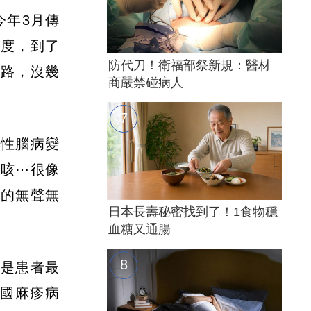
今年3月傳
1度，到了
防代刀！衛福部祭新規：醫材
走路，沒幾
商嚴禁碰病人
死性腦病變
⋯咳⋯很像
來的無聲無
日本長壽秘密找到了！1食物穩
血糖又通腸
染是患者最
德國麻疹病