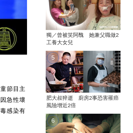
獨／曾被笑阿醜 她兼父職做2
工養大女兒
兒童節目主
肥大叔猝逝 廚房2事恐害罹癌
，因急性壞
風險增近2倍
病毒感染有