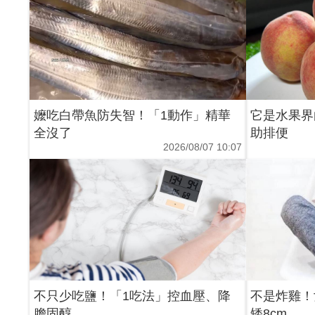
嬤吃白帶魚防失智！「1動作」精華
它是水果界
全沒了
助排便
2026/08/07 10:07
不只少吃鹽！「1吃法」控血壓、降
不是炸雞！
膽固醇
矮8cm