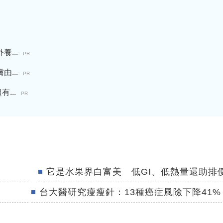
...
PR
...
PR
...
PR
它是水果界白富美 低GI、低熱量還助排
台大醫研究瘦瘦針：13種癌症風險下降41%