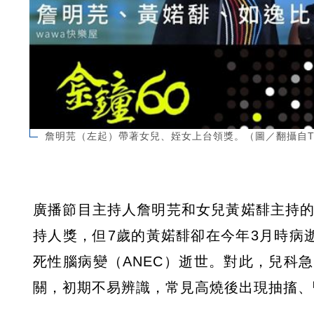
詹明芫（左起）帶著女兒、姪女上台領獎。（圖／翻攝自Thr
廣播節目主持人詹明芫和女兒黃婼馡主持的
持人獎，但7歲的黃婼馡卻在今年3月時病
死性腦病變（ANEC）逝世。對此，兒科
關，初期不易辨識，常見高燒後出現抽搐、