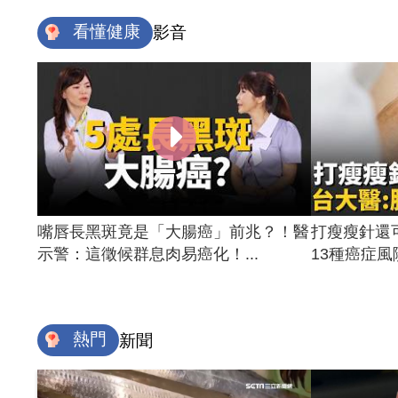
看懂健康
影音
嘴唇長黑斑竟是「大腸癌」前兆？！醫
打瘦瘦針還
示警：這徵候群息肉易癌化！...
13種癌症風險
熱門
新聞