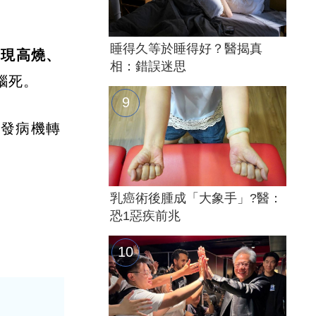
睡得久等於睡得好？醫揭真
出現高燒、
相：錯誤迷思
腦死。
的發病機轉
乳癌術後腫成「大象手」?醫：
恐1惡疾前兆