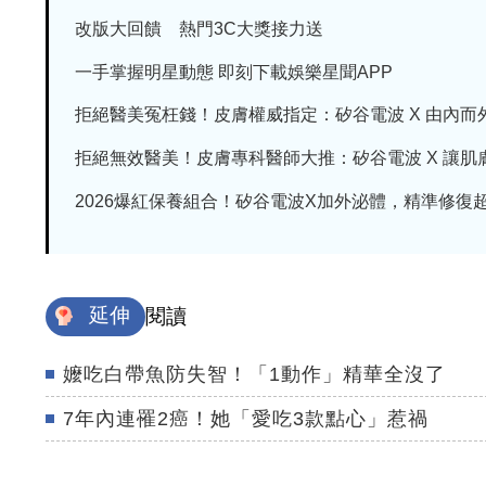
改版大回饋 熱門3C大獎接力送
一手掌握明星動態 即刻下載娛樂星聞APP
拒絕醫美冤枉錢！皮膚權威指定：矽谷電波 X 由內而外養
拒絕無效醫美！皮膚專科醫師大推：矽谷電波 X 讓肌膚由
2026爆紅保養組合！矽谷電波X加外泌體，精準修復超有
延伸
閱讀
嬤吃白帶魚防失智！「1動作」精華全沒了
7年內連罹2癌！她「愛吃3款點心」惹禍