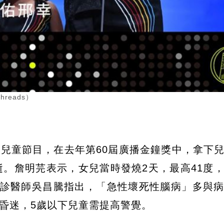
eads）
兒童節目，在去年第60屆廣播金鐘獎中，拿下
逝。詹明芫表示，女兒當時發燒2天，最高41度
急診醫師吳昌騰指出，「急性壞死性腦病」多與
昏迷，5歲以下兒童需提高警覺。