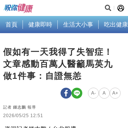
首頁
健康即時
生活大小事
吃出健康
假如有一天我得了失智症！
文章感動百萬人醫籲馬英九
做1件事：自證無恙
A-
A
A+
記者
鍾志鵬
報導
2026/05/25 12:51