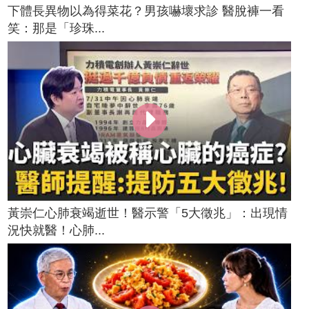
下體長異物以為得菜花？男孩嚇壞求診 醫脫褲一看
笑：那是「珍珠...
黃崇仁心肺衰竭逝世！醫示警「5大徵兆」：出現情
況快就醫！心肺...