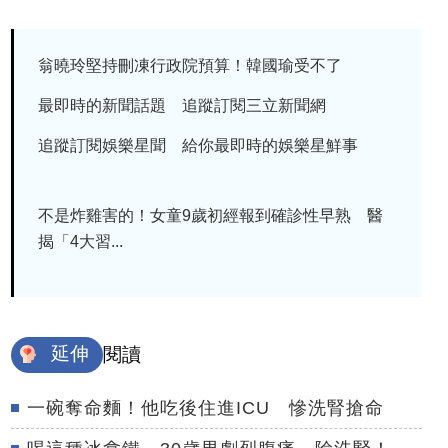
翁曉玲堅持刪凍行政院預算！韓國瑜受不了
最即時的新聞話題 追蹤訂閱三立新聞網
追蹤訂閱娛樂星聞 給你最即時的娛樂星鮮事
不是炸雞害的！女童9歲初經報到確診性早熟 醫
揭「4大習...
延伸
閱讀
一碗奪命麵！他吃後住進ICU 慘洗腎搶命