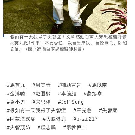
假如有一天我得了失智症！文章感動百萬人宋思權醫呼籲
馬英九做1件事：不要委任、親自出來說、自證無恙、以昭
公信。（圖／翻攝自宋思權醫師臉書）
#
馬英九
#
周美青
#
輔助宣告
#
馬以南
#
金溥聰
#
戴遐齡
#
李德維
#
蕭旭岑
#
金小刀
#
宋思權
#
Jeff Sung
#
假如有一天我得了失智症
#
王光慈
#
失智症
#
阿茲海默症
#
大腦健康
#
p-tau217
#
失智預防
#
鍾志鵬
#
宗教博士