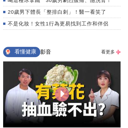
喝這種冰拿鐵 30歲男劇烈腹痛、險洗腎！
20歲男下體長「整排白刺」！醫一看笑了
不是化妝！女性1行為更易找到工作和伴侶
看懂健康
影音
看更多