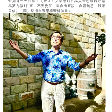
假如有一天我得了失智症！文章感動百萬人宋思權醫呼籲
馬英九做1件事：不要委任、親自出來說、自證無恙、以昭
公信。（圖／翻攝自宋思權醫師臉書）