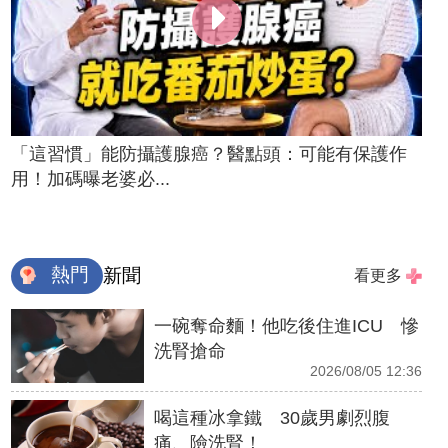
「這習慣」能防攝護腺癌？醫點頭：可能有保護作
用！加碼曝老婆必...
熱門
新聞
看更多
一碗奪命麵！他吃後住進ICU 慘
洗腎搶命
2026/08/05 12:36
喝這種冰拿鐵 30歲男劇烈腹
痛、險洗腎！