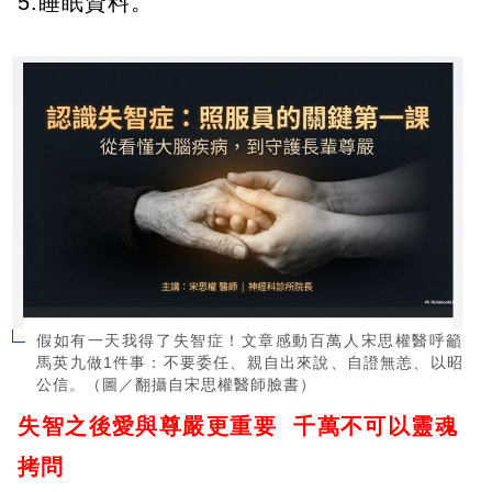
5.睡眠資料。
假如有一天我得了失智症！文章感動百萬人宋思權醫呼籲
馬英九做1件事：不要委任、親自出來說、自證無恙、以昭
公信。（圖／翻攝自宋思權醫師臉書）
失智之後愛與尊嚴更重要
千萬不可以靈魂
拷問