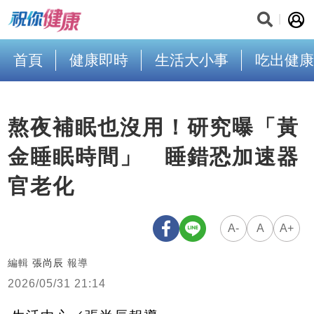
首頁
健康即時
生活大小事
吃出健康
熬夜補眠也沒用！研究曝「黃
金睡眠時間」 睡錯恐加速器
官老化
A-
A
A+
編輯
張尚辰
報導
2026/05/31 21:14