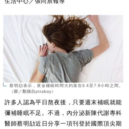
生活中心／張尚辰報導
蔡明劼表示，黃金睡眠時間大約落在6.4至7.8小時之間。
（圖／翻攝自pixabay）
許多人認為平日熬夜後，只要週末補眠就能
彌補睡眠不足。不過，內分泌新陳代謝專科
醫師蔡明劼近日分享一項刊登於國際頂尖期