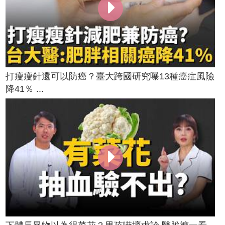
打瘦瘦針還可以防癌？臺大跨國研究曝13種癌症風險
降41％ ...