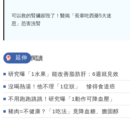
可以救的腎臟卻毁了！醫揭「長輩吃西藥5大迷
思」恐害洗腎
延伸
閱讀
研究曝「1水果」能改善脂肪肝：6週就見效
沒喝熱湯！他不理「1症狀」 慘得食道癌
不用跑跑跳跳！研究曝「1動作可降血壓」
豬肉=不健康？「1吃法」竟降血糖、膽固醇