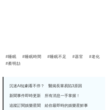
#
睡眠
#
睡眠時間
#
睡眠不足
#
器官
#
老化
#
蔡明劼
沉迷AI短劇看不停？ 醫揭長輩易陷3原因
新聞事件即時更新 所有消息一手掌握！
追蹤訂閱娛樂星聞 給你最即時的娛樂星鮮事