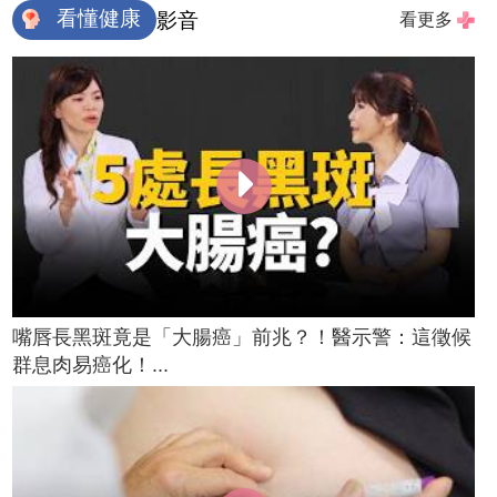
看懂健康
影音
看更多
嘴唇長黑斑竟是「大腸癌」前兆？！醫示警：這徵候
群息肉易癌化！...