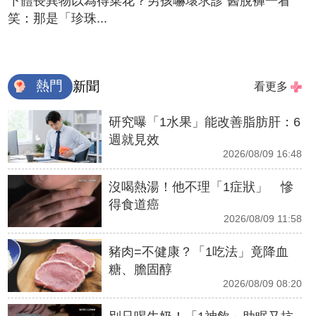
下體長異物以為得菜花？男孩嚇壞求診 醫脫褲一看
笑：那是「珍珠...
熱門
新聞
看更多
研究曝「1水果」能改善脂肪肝：6
週就見效
2026/08/09 16:48
沒喝熱湯！他不理「1症狀」 慘
得食道癌
2026/08/09 11:58
豬肉=不健康？「1吃法」竟降血
糖、膽固醇
2026/08/09 08:20