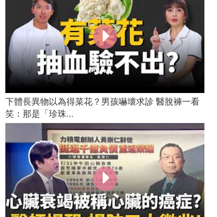
下體長異物以為得菜花？男孩嚇壞求診 醫脫褲一看
笑：那是「珍珠...