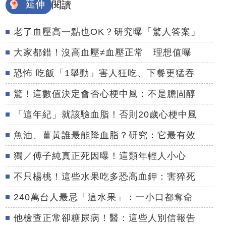
延伸
閱讀
老了血壓高一點也OK？研究曝「驚人答案」
大家都錯！沒高血壓≠血壓正常 理想值曝
恐怖 吃飯「1舉動」害人狂吃、下餐更猛吞
驚！這數值決定會否心梗中風：不是膽固醇
「這年紀」就該驗血脂！否則20歲心梗中風
魚油、薑黃誰最能降血脂？研究：它最有效
獨／傅子純真正死因曝！這類年輕人小心
不只楊桃！這些水果吃多恐高血鉀：害猝死
240萬台人最忌「這水果」：一小口都奪命
他檢查正常卻糖尿病！醫：這些人別信報告