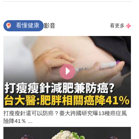
看懂健康
影音
看更多
打瘦瘦針還可以防癌？臺大跨國研究曝13種癌症風
險降41％ ...