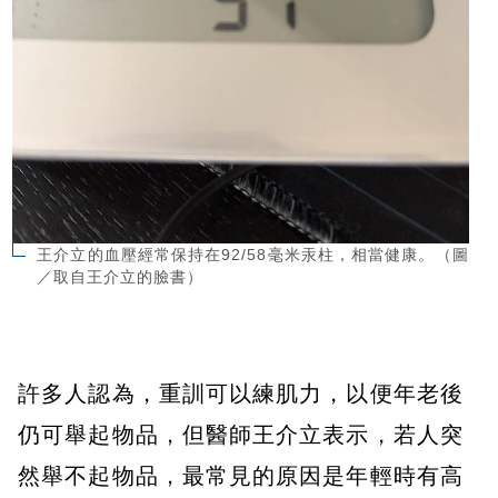
王介立的血壓經常保持在92/58毫米汞柱，相當健康。（圖
／取自王介立的臉書）
許多人認為，重訓可以練肌力，以便年老後
仍可舉起物品，但醫師王介立表示，若人突
然舉不起物品，最常見的原因是年輕時有高