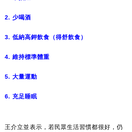
2. 少喝酒
3. 低納高鉀飲食（得舒飲食）
4. 維持標準體重
5. 大量運動
6. 充足睡眠
王介立並表示，若民眾生活習慣都很好，仍