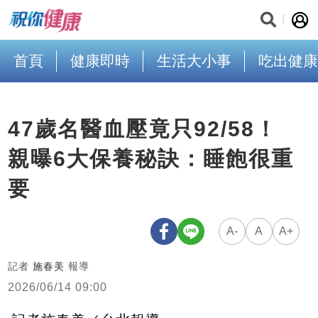
首頁
健康即時
生活大小事
吃出健康
47歲名醫血壓竟只92/58！
親曝6大保養秘訣：睡飽很重
要
A-
A
A+
記者
施春美
報導
2026/06/14 09:00