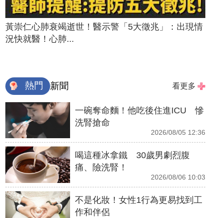
黃崇仁心肺衰竭逝世！醫示警「5大徵兆」：出現情
況快就醫！心肺...
熱門
新聞
看更多
一碗奪命麵！他吃後住進ICU 慘
洗腎搶命
2026/08/05 12:36
喝這種冰拿鐵 30歲男劇烈腹
痛、險洗腎！
2026/08/06 10:03
不是化妝！女性1行為更易找到工
作和伴侶