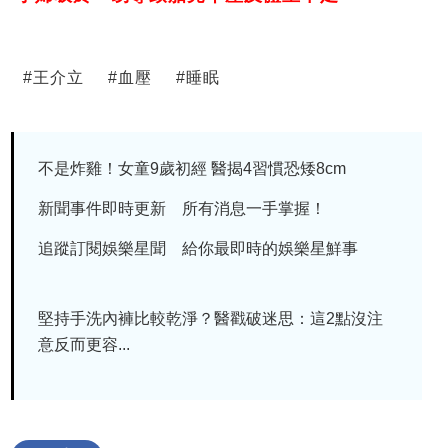
#
王介立
#
血壓
#
睡眠
不是炸雞！女童9歲初經 醫揭4習慣恐矮8cm
新聞事件即時更新 所有消息一手掌握！
追蹤訂閱娛樂星聞 給你最即時的娛樂星鮮事
堅持手洗內褲比較乾淨？醫戳破迷思：這2點沒注
意反而更容...