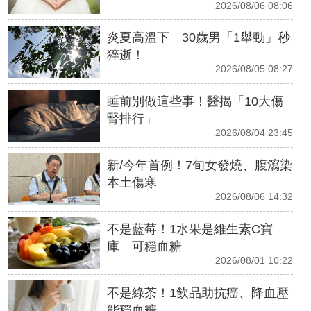
2026/08/06 08:06
炎夏高溫下 30歲男「1舉動」秒
猝逝！
2026/08/05 08:27
睡前別做這些事！醫揭「10大傷
腎排行」
2026/08/04 23:45
新/今年首例！7旬女發燒、腹瀉染
本土傷寒
2026/08/06 14:32
不是藍莓！1水果是維生素C寶
庫 可穩血糖
2026/08/01 10:22
不是綠茶！1飲品助抗癌、降血壓
能穩血糖