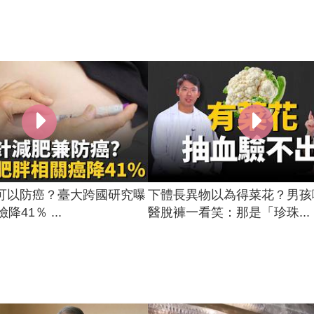
可以防癌？臺大跨國研究曝
下體長異物以為得菜花？男孩
降41％ ...
醫脫褲一看笑：那是「珍珠...