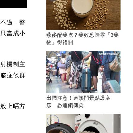
。不過，醫
能只當成小
燕麥配藥吃？藥效恐歸零「3藥
物」得錯開
射機制主
延腦症候群
出國注意！這熱門景點爆麻
疹 恐連鎖傳染
一般止嗝方