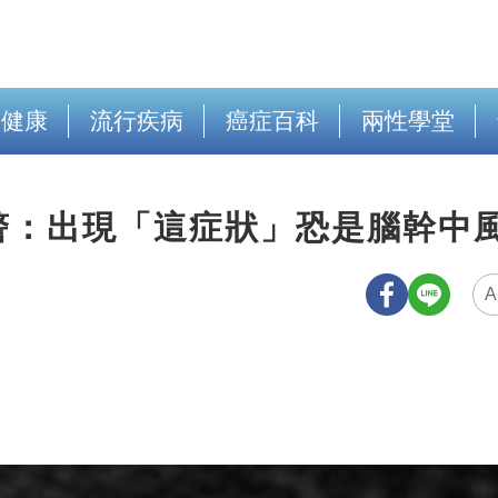
出健康
流行疾病
癌症百科
兩性學堂
警：出現「這症狀」恐是腦幹中
A