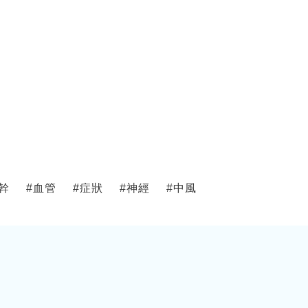
幹
#
血管
#
症狀
#
神經
#
中風