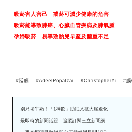
吸菸害人害己 戒菸可減少健康的危害
吸菸能導致肺癌、心臟血管疾病及肺氣腫
孕婦吸菸 易導致胎兒早產及體重不足
#
延腦
#
AdeelPopalzai
#
ChristopherYi
#
腦
別只喝牛奶！「1神飲」助眠又抗大腦退化
最即時的新聞話題 追蹤訂閱三立新聞網