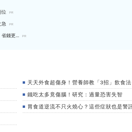
到位
PR
之急
PR
錢更...
PR
天天外食超傷身！營養師教「3招」飲食法
鐵吃太多竟傷腦！研究：過量恐害失智
胃食道逆流不只火燒心？這些症狀也是警