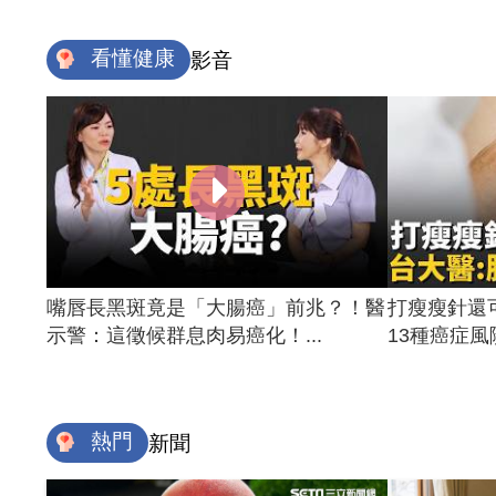
看懂健康
影音
嘴唇長黑斑竟是「大腸癌」前兆？！醫
打瘦瘦針還
示警：這徵候群息肉易癌化！...
13種癌症風險
熱門
新聞