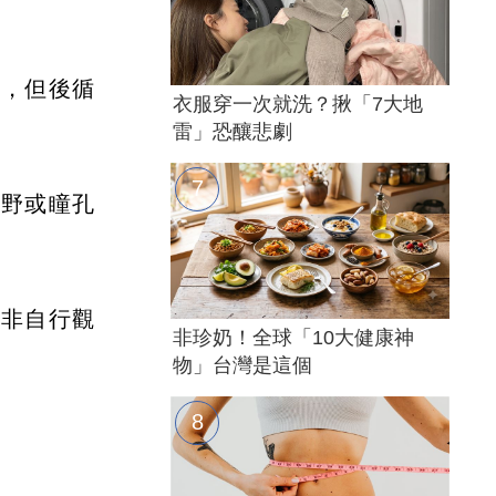
斜，但後循
衣服穿一次就洗？揪「7大地
雷」恐釀悲劇
視野或瞳孔
而非自行觀
非珍奶！全球「10大健康神
物」台灣是這個