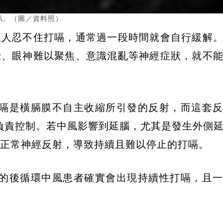
訊。（圖／資料照）
讓人忍不住打嗝，通常過一段時間就會自行緩解
暈、眼神難以聚焦、意識混亂等神經症狀，就不
嗝是橫膈膜不自主收縮所引發的反射，而這套反
gata）負責控制。若中風影響到延腦，尤其是發生外側
就可能干擾正常神經反射，導致持續且難以停止的打嗝。
在腦部後方的後循環中風患者確實會出現持續性打嗝，且