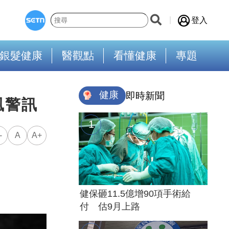
登入
銀髮健康
醫觀點
看懂健康
專題
健康
即時新聞
風警訊
-
A
A+
健保砸11.5億增90項手術給
付 估9月上路