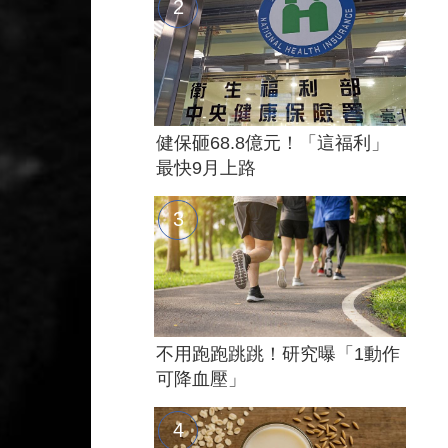
健保砸68.8億元！「這福利」
最快9月上路
不用跑跑跳跳！研究曝「1動作
可降血壓」