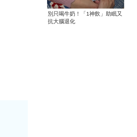
別只喝牛奶！「1神飲」助眠又
抗大腦退化