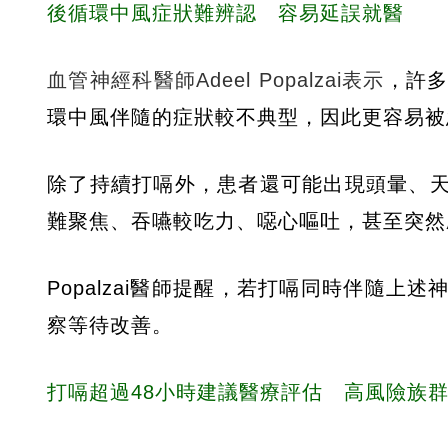
後循環中風症狀難辨認 容易延誤就醫
血管神經科醫師Adeel Popalzai表示
，許
環中風伴隨的症狀較不典型，因此更容易被
除了持續打嗝外，患者還可能出現頭暈、
難聚焦、吞嚥較吃力、噁心嘔吐，甚至突然
Popalzai醫師提醒，若打嗝同時伴隨
察等待改善。
打嗝超過48小時建議醫療評估 高風險族