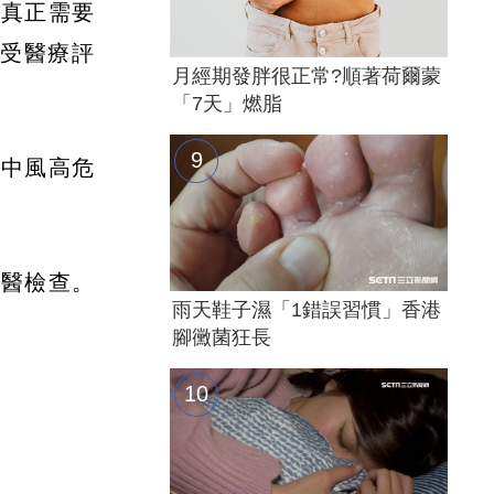
。真正需要
接受醫療評
月經期發胖很正常?順著荷爾蒙
「7天」燃脂
是中風高危
就醫檢查。
雨天鞋子濕「1錯誤習慣」香港
腳黴菌狂長