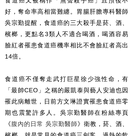
食道癌又被稱作「無聲殺手癌」且預後不
好，奪命率高相當難纏。胃腸肝膽專科醫師
吳宗勤提醒，食道癌的三大殺手是菸、酒、
檳榔，更點名3類人不適合喝酒，喝酒容易
臉紅者罹患食道癌機率相比不會臉紅者高出
14倍。
食道癌不僅奪走武打巨星徐少強性命，有
「最帥CEO」之稱的嚴凱泰與藝人安迪也因
罹此病離世，日前方文琳證實罹患食道癌零
期也震驚許多人。吳宗勤醫師在粉絲專頁
《
腹內的日常 吳宗勤醫師
》衛教，菸、酒、
檳榔，就是常見的食道癌三劍客，過熱的飲