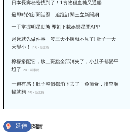
日本長壽秘密找到了！1食物穩血糖又通腸
最即時的新聞話題 追蹤訂閱三立新聞網
一手掌握明星動態 即刻下載娛樂星聞APP
起床就先做件事，沒三天小腹就不見了! 肚子一天
天變小！
PR・新素簡
檸檬搭配它，臉上斑點全部消失了，小肚子都變平
坦了
PR・新素簡
一週有感！肚子整個都消下去了！免節食，排空順
暢就夠
PR・新素簡
延伸
閱讀