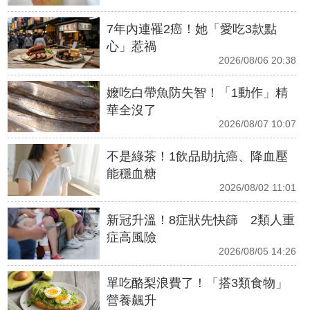
7年內連罹2癌！她「愛吃3款點
心」惹禍
2026/08/06 20:38
嬤吃白帶魚防失智！「1動作」精
華全沒了
2026/08/07 10:07
不是綠茶！1飲品助抗癌、降血壓
能穩血糖
2026/08/02 11:01
新冠升溫！8症狀先快篩 2類人重
症高風險
2026/08/05 14:26
單吃酪梨浪費了！「搭3類食物」
營養飆升