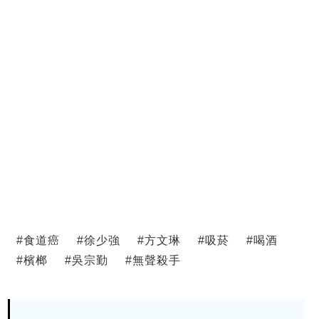
#
食道癌
#
徐少強
#
方文琳
#
吸菸
#
喝酒
#
檳榔
#
吳宗勤
#
無聲殺手