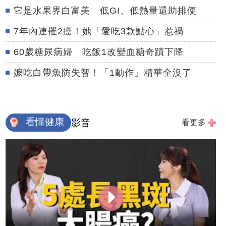
它是水果界白富美 低GI、低熱量還助排便
7年內連罹2癌！她「愛吃3款點心」惹禍
60歲糖尿病婦 吃飯1改變血糖奇蹟下降
嬤吃白帶魚防失智！「1動作」精華全沒了
看懂健康
影音
看更多