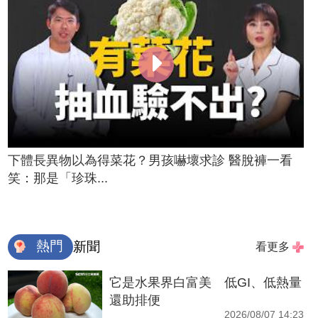
下體長異物以為得菜花？男孩嚇壞求診 醫脫褲一看
笑：那是「珍珠...
熱門
新聞
看更多
它是水果界白富美 低GI、低熱量
還助排便
2026/08/07 14:23