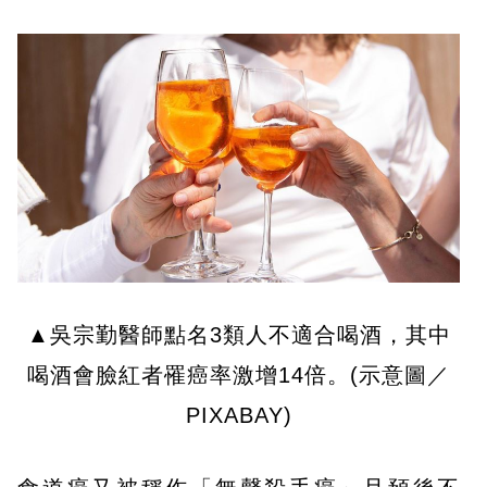
▲吳宗勤醫師點名3類人不適合喝酒，其中
喝酒會臉紅者罹癌率激增14倍。(示意圖／
PIXABAY)