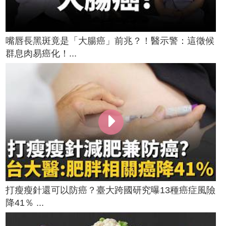
嘴唇長黑斑竟是「大腸癌」前兆？！醫示警：這徵候
群息肉易癌化！...
打瘦瘦針還可以防癌？臺大跨國研究曝13種癌症風險
降41％ ...