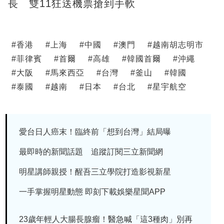
長 雙11狂送機票搶到手軟
#
香港
#
上海
#
中國
#
澳門
#
越南胡志明市
#
菲律賓
#
首爾
#
高雄
#
韓國首爾
#
沖繩
#
大阪
#
馬來西亞
#
台灣
#
釜山
#
韓國
#
泰國
#
越南
#
日本
#
台北
#
星宇航空
愛台日人癌末！臨終前「想到台灣」結局曝
最即時的新聞話題 追蹤訂閱三立新聞網
明星講師親授！醒吾三立學院打造影視新星
一手掌握明星動態 即刻下載娛樂星聞APP
23歲年輕人大腸長腺瘤！醫急喊「這3種肉」別再