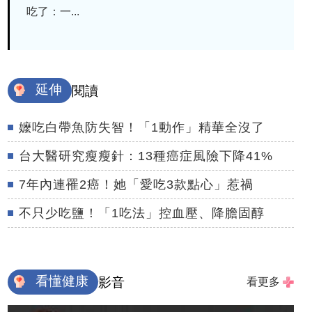
吃了：一...
延伸
閱讀
嬤吃白帶魚防失智！「1動作」精華全沒了
台大醫研究瘦瘦針：13種癌症風險下降41%
7年內連罹2癌！她「愛吃3款點心」惹禍
不只少吃鹽！「1吃法」控血壓、降膽固醇
看懂健康
影音
看更多