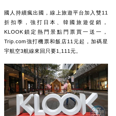
國人持續瘋出國，線上旅遊平台加入雙11
折扣季，強打日本、韓國旅遊促銷，
KLOOK鎖定熱門景點門票買一送一，
Trip.com強打機票和飯店11元起，加碼星
宇航空3航線來回只要1,111元。