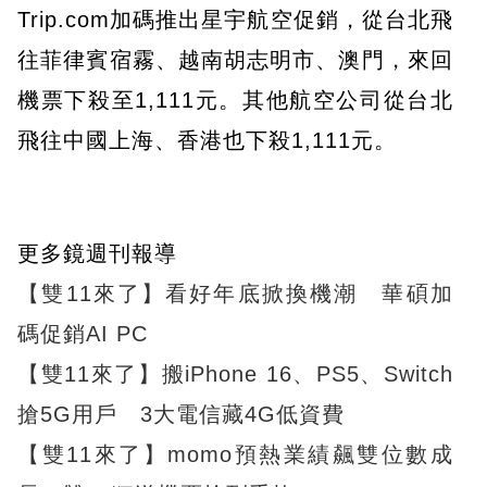
Trip.com加碼推出星宇航空促銷，從台北飛
往菲律賓宿霧、越南胡志明市、澳門，來回
機票下殺至1,111元。其他航空公司從台北
飛往中國上海、香港也下殺1,111元。
更多鏡週刊報導
【雙11來了】看好年底掀換機潮 華碩加
碼促銷AI PC
【雙11來了】搬iPhone 16、PS5、Switch
搶5G用戶 3大電信藏4G低資費
【雙11來了】momo預熱業績飆雙位數成