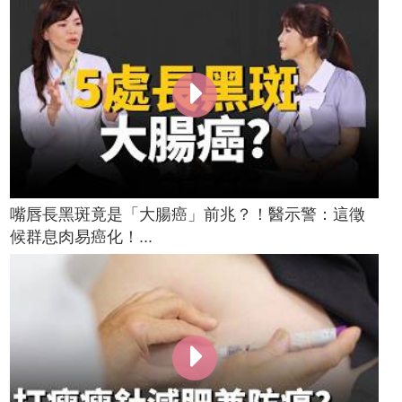
嘴唇長黑斑竟是「大腸癌」前兆？！醫示警：這徵
候群息肉易癌化！...