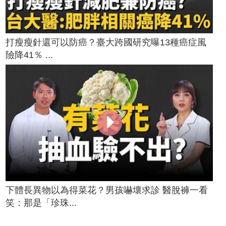
打瘦瘦針還可以防癌？臺大跨國研究曝13種癌症風
險降41％ ...
下體長異物以為得菜花？男孩嚇壞求診 醫脫褲一看
笑：那是「珍珠...