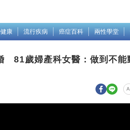
出健康
流行疾病
癌症百科
兩性學堂
婚 81歲婦產科女醫：做到不能
A