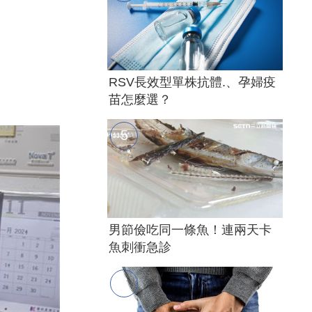
RSV長效型單株抗體.、孕婦疫
苗怎麼選？
男節儉吃同一條魚！連兩天卡
魚刺衝急診