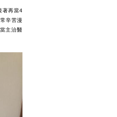
接著再當4
非常辛苦漫
當主治醫