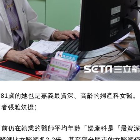
81歲的她也是嘉義最資深、高齡的婦產科女醫。
者張雅筑攝）
目前仍在執業的醫師平均年齡「婦產科是『最資
男醫師比女醫師多2.2倍，甚至部分縣市的女醫師