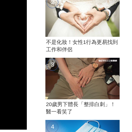
不是化妝！女性1行為更易找到
工作和伴侶
20歲男下體長「整排白刺」！
醫一看笑了