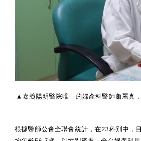
▲嘉義陽明醫院唯一的婦產科醫師蕭麗真，
根據醫師公會全聯會統計，在23科別中，
均年齡56.7歲。以性別來看，全台婦產科