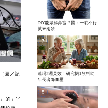
DIY能緩解鼻塞？醫：一發不行
就來兩發
（圖／記
連喝2週見效！研究揭1飲料助
年長者降血壓
深』的」平
僅個位數。