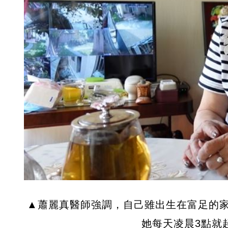
▲蕭麗真醫師強調，自己雖出生在富足的
她每天凌晨3點就