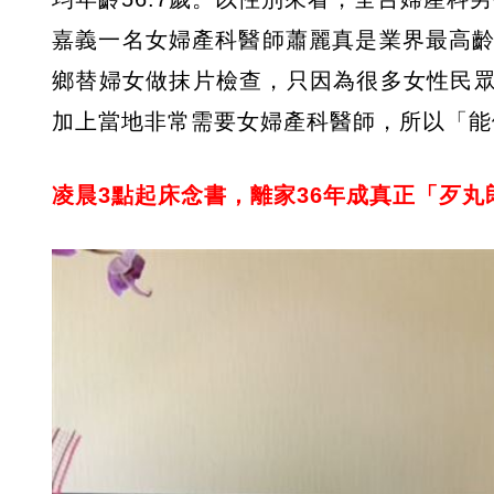
嘉義一名女婦產科醫師蕭麗真是業界最高齡
鄉替婦女做抹片檢查，只因為很多女性民
加上當地非常需要女婦產科醫師，所以「能
凌晨3點起床念書，離家36年成真正「歹丸