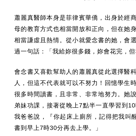
蕭麗真醫師本身是菲律賓華僑，出身於經
母的教育方式也相當開放和正向，但在她
相當謙虛且熱情。從小就愛念書的她，會
過一句話：「我給妳很多錢，妳會花完，但
會念書又喜歡幫助人的蕭麗真從此選擇醫
人，但這不代表就可以不努力！回憶學生
很多時間讀書，且非常、非常地努力。她
弟妹功課，接著從晚上7點半一直學習到1
我爸爸說，『你起床上廁所，記得把我叫
書到早上7時30分再去上學。」