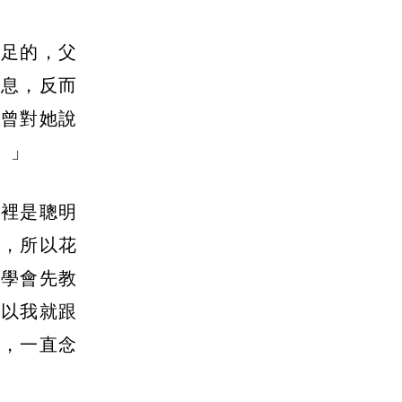
富足的，父
氣息，反而
親曾對她說
。」
眼裡是聰明
人，所以花
放學會先教
所以我就跟
床，一直念