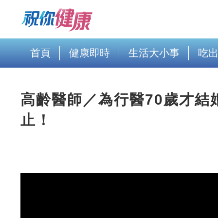
首頁
健康即時
生活大小事
吃
高齡醫師／為行醫70歲才結
止！