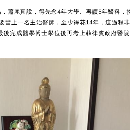
，蕭麗真說，得先念4年大學、再讀5年醫科，
要當上一名主治醫師，至少得花14年，這過程
最後完成醫學博士學位後再考上菲律賓政府醫院