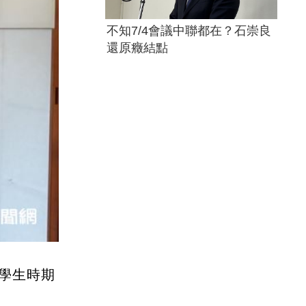
不知7/4會議中聯都在？石崇良
還原癥結點
學生時期