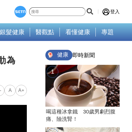
登入
銀髮健康
醫觀點
看懂健康
專題
健康
即時新聞
動為
-
A
A+
喝這種冰拿鐵 30歲男劇烈腹
痛、險洗腎！