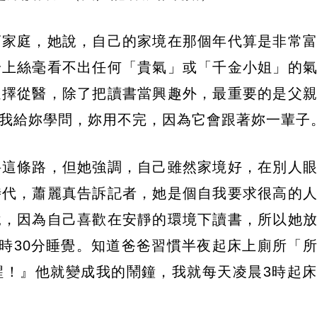
商家庭，她說，自己的家境在那個年代算是非常
身上絲毫看不出任何「貴氣」或「千金小姐」的
選擇從醫，除了把讀書當興趣外，最重要的是父
我給妳學問，妳用不完，因為它會跟著妳一輩子
科這條路，但她強調，自己雖然家境好，在別人
時代，蕭麗真告訴記者，她是個自我要求很高的
說，因為自己喜歡在安靜的環境下讀書，所以她
0時30分睡覺。知道爸爸習慣半夜起床上廁所「
醒！』他就變成我的鬧鐘，我就每天凌晨3時起