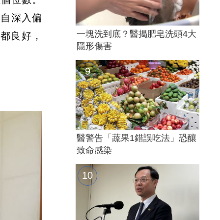
親自深入偏
一塊洗到底？醫揭肥皂洗頭4大
況都良好，
隱形傷害
醫警告「蔬果1錯誤吃法」恐釀
致命感染