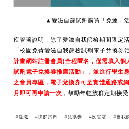
▲愛滋自篩試劑購買「免運」
疾管署說明，除了愛滋自我篩檢期間限定
「校園免費愛滋自我篩檢試劑電子兌換券
計畫網站註冊會員(全程匿名，僅需填入個人
試劑電子兌換券推廣活動」，並進行學生
之會員專區，電子兌換券可至實體通路或網
月即可再申請一次
，鼓勵年輕族群定期接受
#
愛滋
#
快篩試劑
#
兌換券
#
疾管署
#
自我