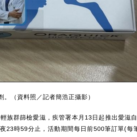
劑。（資料照／記者簡浩正攝影）
輕族群篩檢愛滋，疾管署本月13日起推出愛滋
23時59分止，活動期間每日前500筆訂單(每