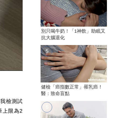
別只喝牛奶！「1神飲」助眠又
抗大腦退化
健檢「癌指數正常」罹乳癌！
醫：致命盲點
自我檢測試
筆上限為2