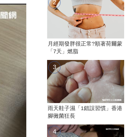
月經期發胖很正常?順著荷爾蒙
「7天」燃脂
雨天鞋子濕「1錯誤習慣」香港
腳黴菌狂長