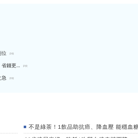
到位
PR
錢更...
PR
之急
PR
不是綠茶！1飲品助抗癌、降血壓 能穩血