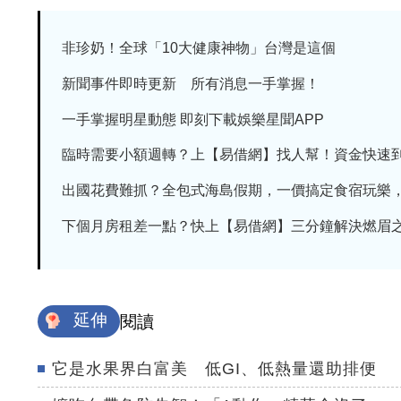
非珍奶！全球「10大健康神物」台灣是這個
新聞事件即時更新 所有消息一手掌握！
一手掌握明星動態 即刻下載娛樂星聞APP
臨時需要小額週轉？上【易借網】找人幫！資金快速
出國花費難抓？全包式海島假期，一價搞定食宿玩樂，省
下個月房租差一點？快上【易借網】三分鐘解決燃眉
延伸
閱讀
它是水果界白富美 低GI、低熱量還助排便