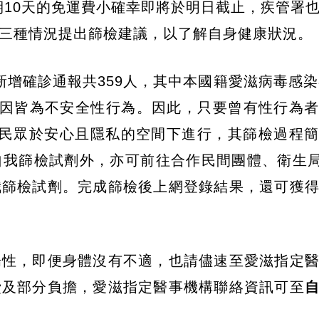
期10天的免運費小確幸即將於明日截止，疾管署
三種情況提出篩檢建議，以了解自身健康狀況。
增確診通報共359人，其中本國籍愛滋病毒感染
染原因皆為不安全性行為。因此，只要曾有性行為
讓民眾於安心且隱私的空間下進行，其篩檢過程
我篩檢試劑外，亦可前往合作民間團體、衛生局
我篩檢試劑。完成篩檢後上網登錄結果，還可獲
陽性，即便身體沒有不適，也請儘速至愛滋指定
費及部分負擔，愛滋指定醫事機構聯絡資訊可至