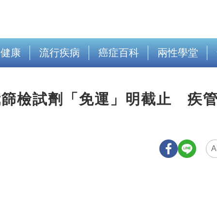
出健康
流行疾病
癌症百科
兩性學堂
我篩檢試劑「免運」明截止 疾
A