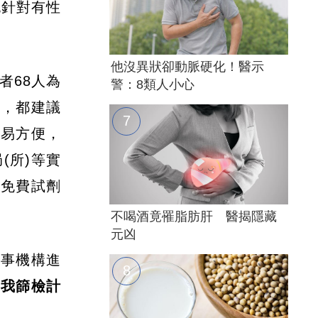
也針對有性
他沒異狀卻動脈硬化！醫示
者68人為
警：8類人小心
者，都建議
簡易方便，
(所)等實
得免費試劑
不喝酒竟罹脂肪肝 醫揭隱藏
元凶
醫事機構進
自我篩檢計