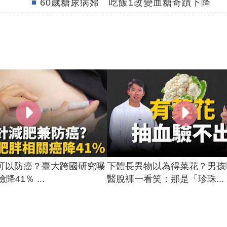
60歲糖尿病婦 吃飯1改變血糖奇蹟下降
可以防癌？臺大跨國研究曝
下體長異物以為得菜花？男孩
降41％ ...
醫脫褲一看笑：那是「珍珠...