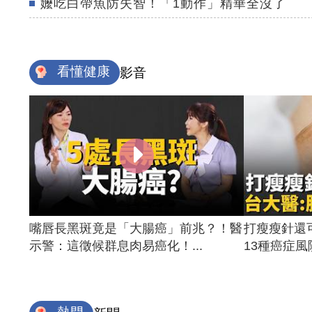
嬤吃白帶魚防失智！「1動作」精華全沒了
看懂健康
影音
嘴唇長黑斑竟是「大腸癌」前兆？！醫
打瘦瘦針還
示警：這徵候群息肉易癌化！...
13種癌症風險