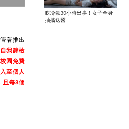
吹冷氣30小時出事！女子全身
抽搐送醫
疾管署推出
滋自我篩檢
「校園免費
匯入至個人
，且每3個