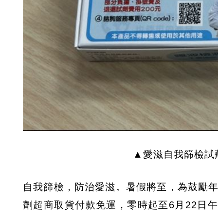
▲愛滋自我篩檢試
自我篩檢，防治愛滋。暑假將至，為鼓勵年
劑超商取貨付款免運，零時起至6月22日午夜