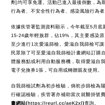
劑)均可享免運。活動已進入最後倒數，為
行為者、不安全性行為者、感染風險行為者
依據疾管署監測資料顯示，今年截至5月底新
15-24歲年輕族群，佔19%，其主要感
至少進行1次愛滋篩檢。愛滋自我篩檢可
民眾除了可至愛滋自我篩檢計畫網站訂購自
體服務點或利用自動服務機，取得愛滋自
電子兌換券1張，可自用或轉贈親友使用。
自我篩檢試劑為初步檢驗，倘初步篩檢為
行確認檢驗，疾管署亦補助當次就醫掛號
畫網站(
https://reurl.cc/aeK2xl
)
查詢。