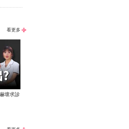
看更多
嚇壞求診