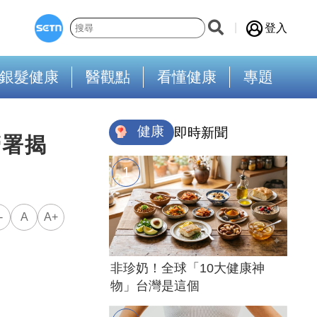
登入
銀髮健康
醫觀點
看懂健康
專題
健康
即時新聞
管署揭
-
A
A+
非珍奶！全球「10大健康神
物」台灣是這個