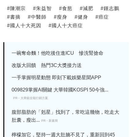
#
陳潮宗
#
朱益智
#
食慾
#
減肥
#
鍾志鵬
#
書摘
#
中醫師
#
瘦身
#
健身
#
癌症
#
國人十大死因
#
國人十大癌症
一碗奪命麵！他吃後住進ICU 慘洗腎搶命
改版大回饋 熱門3C大獎接力送
一手掌握明星動態 即刻下載娛樂星聞APP
009829掌握AI關鍵 大華韓國KOSPI 50今強...
PR・大華銀全能行銷方案
腹部脂肪的「剋星」找到了，常吃這幾物，吃走大
肚囊，瘦出...
PR・新素簡
檸檬加它，堅持一週大肚腩不見了，重新回到45