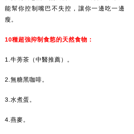
能幫你控制嘴巴不失控，讓你一邊吃一邊
瘦。
10
種超強抑制食慾的天然食物：
1.牛蒡茶（中醫推薦）。
2.無糖黑咖啡。
3.水煮蛋。
4.燕麥。