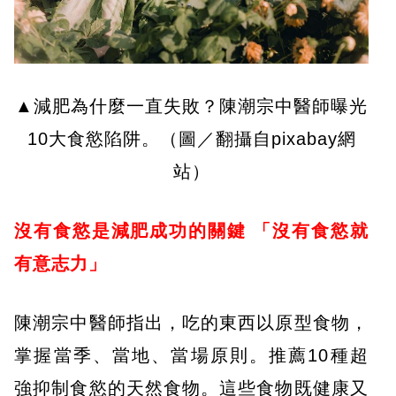
▲減肥為什麼一直失敗？陳潮宗中醫師曝光
10大食慾陷阱。（圖／翻攝自pixabay網
站）
沒有食慾是減肥成功的關鍵
「沒有食慾就
有意志力」
陳潮宗中醫師指出，吃的東西以原型食物，
掌握當季、當地、當場原則。推薦10種超
強抑制食慾的天然食物。這些食物既健康又