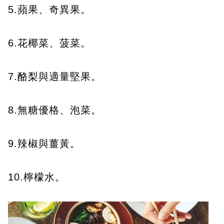
5.蘋果、奇異果。
6.花椰菜、菠菜。
7.酪梨與適量堅果。
8.無糖優格、泡菜。
9.辣椒與薑黃。
10.檸檬水。