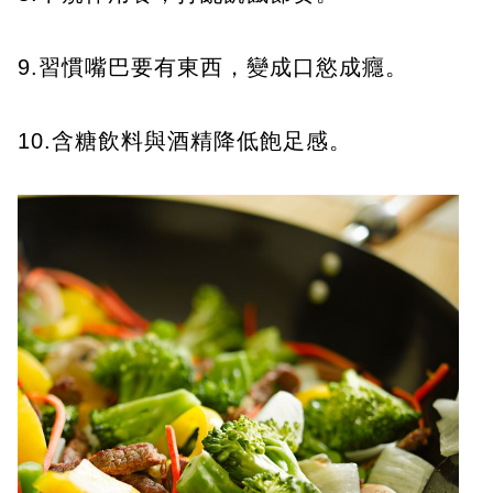
9.習慣嘴巴要有東西，變成口慾成癮。
10.含糖飲料與酒精降低飽足感。