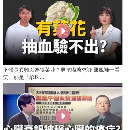
下體長異物以為得菜花？男孩嚇壞求診 醫脫褲一看
笑：那是「珍珠...