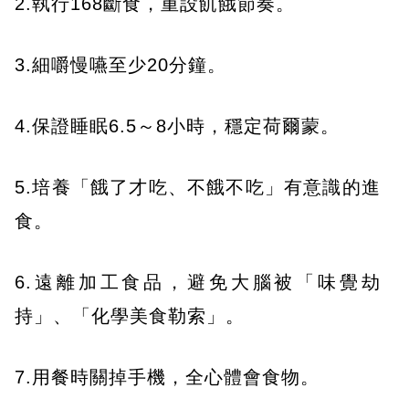
2.執行168斷食，重設飢餓節奏。
3.細嚼慢嚥至少20分鐘。
4.保證睡眠6.5～8小時，穩定荷爾蒙。
5.培養「餓了才吃、不餓不吃」有意識的進
食。
6.遠離加工食品，避免大腦被「味覺劫
持」、「化學美食勒索」。
7.用餐時關掉手機，全心體會食物。