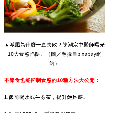
▲減肥為什麼一直失敗？陳潮宗中醫師曝光
10大食慾陷阱。（圖／翻攝自pixabay網
站）
不節食也能抑制食慾的10
種方法大公開：
1.飯前喝水或牛蒡茶，提升飽足感。