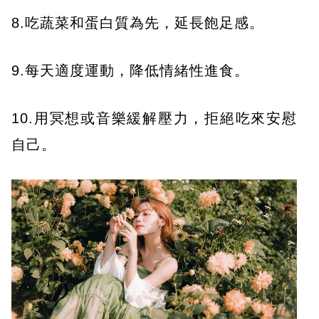
8.吃蔬菜和蛋白質為先，延長飽足感。
9.每天適度運動，降低情緒性進食。
10.用冥想或音樂緩解壓力，拒絕吃來安慰
自己。