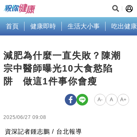
首頁
健康即時
生活大小事
吃出健康
減肥為什麼一直失敗？陳潮
宗中醫師曝光10大食慾陷
阱 做這1件事你會瘦
A-
A
A+
2025/06/27 09:08
資深記者鍾志鵬 / 台北報導