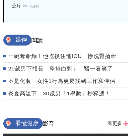
公斤
PR・新素簡
延伸
閱讀
一碗奪命麵！他吃後住進ICU 慘洗腎搶命
20歲男下體長「整排白刺」！醫一看笑了
不是化妝！女性1行為更易找到工作和伴侶
炎夏高溫下 30歲男「1舉動」秒猝逝！
看懂健康
影音
看更多