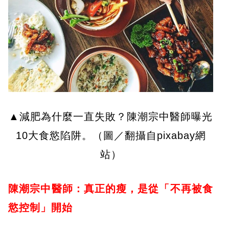
▲減肥為什麼一直失敗？陳潮宗中醫師曝光
10大食慾陷阱。（圖／翻攝自pixabay網
站）
陳潮宗中醫師：真正的瘦，是從「不再被食
慾控制」開始