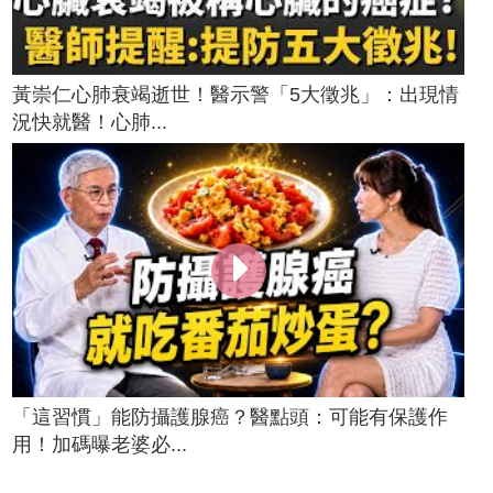
黃崇仁心肺衰竭逝世！醫示警「5大徵兆」：出現情
況快就醫！心肺...
「這習慣」能防攝護腺癌？醫點頭：可能有保護作
用！加碼曝老婆必...