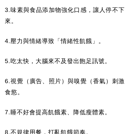
3.味素與食品添加物強化口感，讓人停不下
來。
4.壓力與情緒導致「情緒性飢餓」。
5.吃太快，大腦來不及發出飽足訊號。
6.視覺（廣告、照片）與嗅覺（香氣）刺激
食慾。
7.睡不好會提高飢餓素、降低瘦體素。
8.不規律用餐，打亂飢餓節奏。