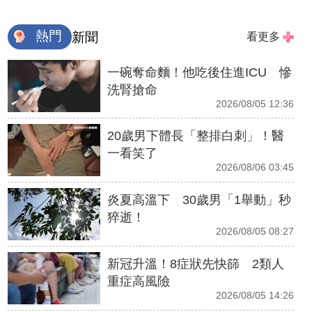
熱門
新聞
看更多
一碗奪命麵！他吃後住進ICU 慘
洗腎搶命
2026/08/05 12:36
20歲男下體長「整排白刺」！醫
一看笑了
2026/08/06 03:45
炎夏高溫下 30歲男「1舉動」秒
猝逝！
2026/08/05 08:27
新冠升溫！8症狀先快篩 2類人
重症高風險
2026/08/05 14:26