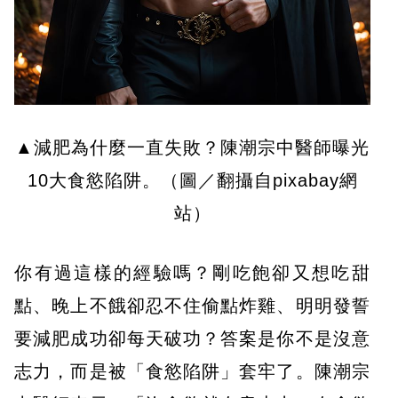
▲減肥為什麼一直失敗？陳潮宗中醫師曝光
10大食慾陷阱。（圖／翻攝自pixabay網
站）
你有過這樣的經驗嗎？剛吃飽卻又想吃甜
點、晚上不餓卻忍不住偷點炸雞、明明發誓
要減肥成功卻每天破功？答案是你不是沒意
志力，而是被「食慾陷阱」套牢了。陳潮宗