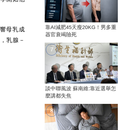
靠AI減肥45天瘦20KG！男多重
響母乳成
器官衰竭險死
分，乳腺－
談中聯風波 蘇南維:靠近選舉怎
麼講都失焦