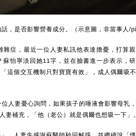
，是否影響營養成分。（示意圖，非當事人/pix
難雜症，最近一位人妻私訊他表達擔憂，打算親
？蘇怡寧淡回她11字，並在臉書進一步表示，
，「這個交互機制只對寶寶有效」，成人偶爾吸
見一位人妻憂心詢問，如果孩子的唾液會影響母乳
人妻補充，「他（老公）就是偶爾也想吸一下」
好」。人妻先感謝蘇醫師秒回解惑，並繼續說「