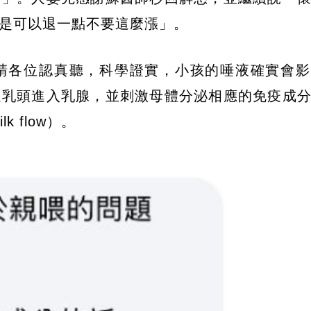
是可以退一點不要這麼漲」。
請各位認真聽，科學證實，小孩的唾液確實會影
過乳頭進入乳腺，並刺激母體分泌相應的免疫成
k flow）。