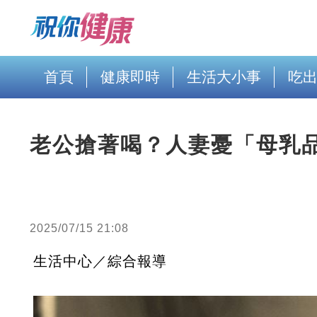
首頁
健康即時
生活大小事
吃
老公搶著喝？人妻憂「母乳品
2025/07/15 21:08
生活中心／綜合報導