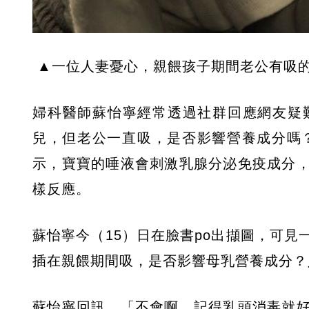
▲一位人妻憂心，親餵孩子期間老公有吸的話
婦科醫師蘇怡寧經常透過社群回應網友疑
兒，但老公一直吸，是否影響營養成分嗎
示，寶寶的唾液會刺激乳腺分泌免疫成分
樣反應。
蘇怡寧今（15）日在臉書po出擷圖，可
插在親餵期間吸，是否影響母乳營養成分？
蘇怡寧回訊，「不會啊，記得乳頭消毒就