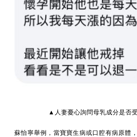
▲人妻憂心詢問母乳成分是否
蘇怡寧舉例，當寶寶生病或口腔有病原體