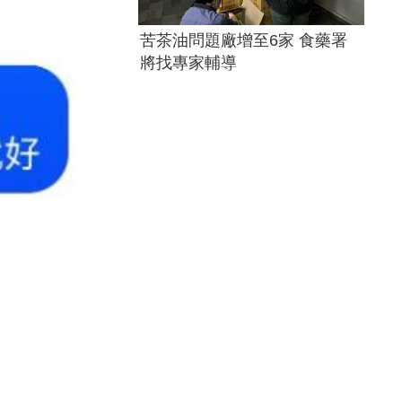
苦茶油問題廠增至6家 食藥署
將找專家輔導