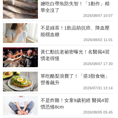
嬤吃白帶魚防失智！「1動作」精
華全沒了
2026/08/07 10:07
不是綠茶！1飲品助抗癌、降血壓
能穩血糖
2026/08/02 11:01
黃仁勳抗老祕密曝光！名醫揭4習
慣老得慢
2026/08/07 17:30
單吃酪梨浪費了！「搭3類食物」
營養飆升
2026/07/31 13:14
不是炸雞！女童9歲初經 醫揭4習
慣恐矮8cm
2026/08/05 05:45