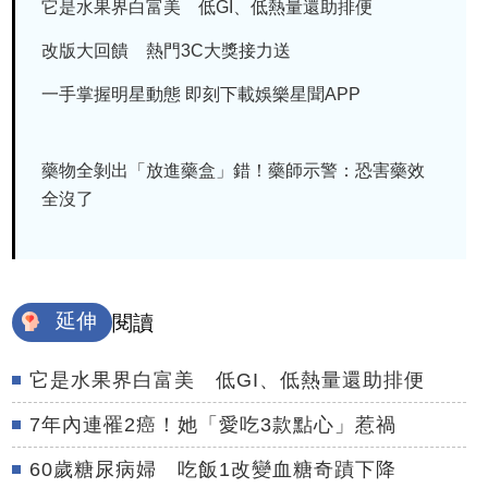
它是水果界白富美 低GI、低熱量還助排便
改版大回饋 熱門3C大獎接力送
一手掌握明星動態 即刻下載娛樂星聞APP
藥物全剝出「放進藥盒」錯！藥師示警：恐害藥效
全沒了
延伸
閱讀
它是水果界白富美 低GI、低熱量還助排便
7年內連罹2癌！她「愛吃3款點心」惹禍
60歲糖尿病婦 吃飯1改變血糖奇蹟下降