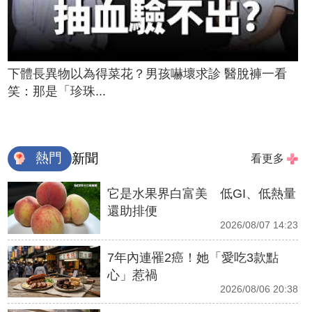
下體長異物以為得菜花？男孩嚇壞求診 醫脫褲一看
笑：那是「珍珠...
熱門
新聞
看更多
它是水果界白富美 低GI、低熱量
還助排便
2026/08/07 14:23
7年內連罹2癌！她「愛吃3款點
心」惹禍
2026/08/06 20:38