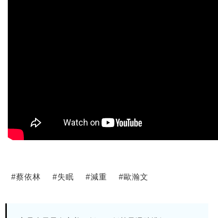
#
蔡依林
#
失眠
#
減重
#
歐瀚文