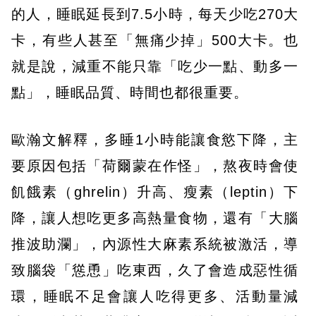
的人，睡眠延長到7.5小時，每天少吃270大
卡，有些人甚至「無痛少掉」500大卡。也
就是說，減重不能只靠「吃少一點、動多一
點」，睡眠品質、時間也都很重要。
歐瀚文解釋，多睡1小時能讓食慾下降，主
要原因包括「荷爾蒙在作怪」，熬夜時會使
飢餓素（ghrelin）升高、瘦素（leptin）下
降，讓人想吃更多高熱量食物，還有「大腦
推波助瀾」，內源性大麻素系統被激活，導
致腦袋「慫恿」吃東西，久了會造成惡性循
環，睡眠不足會讓人吃得更多、活動量減