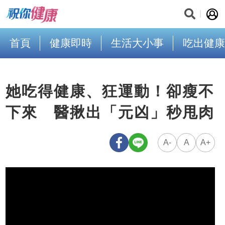
首頁
健康即時
生活大小事
吃出健康
她吃得健康、狂運動！卻瘦不
下來 醫揪出「元凶」秒甩肉
A-
A
A+