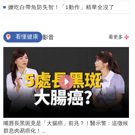
嬤吃白帶魚防失智！「1動作」精華全沒了
看懂健康
影音
看更多
嘴唇長黑斑竟是「大腸癌」前兆？！醫示警：這徵候
群息肉易癌化！...