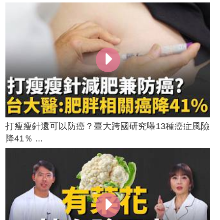
打瘦瘦針還可以防癌？臺大跨國研究曝13種癌症風險
降41％ ...