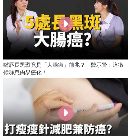
嘴唇長黑斑竟是「大腸癌」前兆？！醫示警：這徵
候群息肉易癌化！...