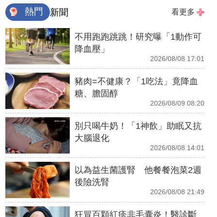
熱門
新聞
看更多
不用跑跑跳跳！研究曝「1動作可
降血壓」
2026/08/08 17:01
豬肉=不健康？「1吃法」竟降血
糖、膽固醇
2026/08/09 08:20
別只喝牛奶！「1神飲」助眠又抗
大腦退化
2026/08/08 14:01
以為益生菌護腎 他餐餐泡菜2週
後險洗腎
2026/08/08 21:49
狂冒百顆紅疹非毛囊炎！醫診斷