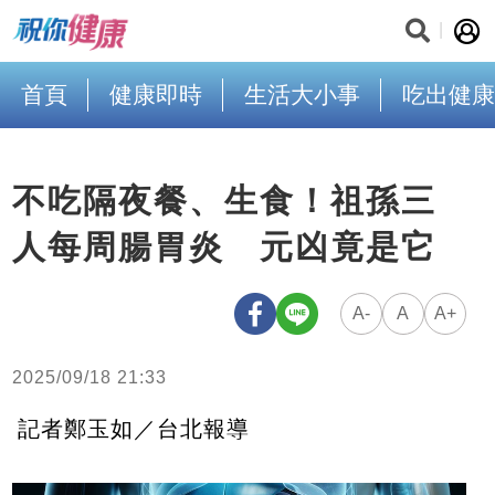
首頁
健康即時
生活大小事
吃出健康
不吃隔夜餐、生食！祖孫三
人每周腸胃炎 元凶竟是它
A-
A
A+
2025/09/18 21:33
記者鄭玉如／台北報導