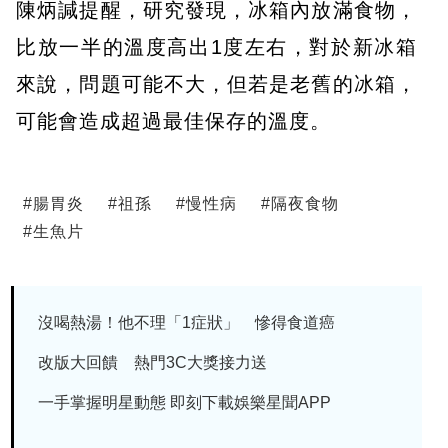
陳炳諴提醒，研究發現，冰箱內放滿食物，
比放一半的溫度高出1度左右，對於新冰箱
來說，問題可能不大，但若是老舊的冰箱，
可能會造成超過最佳保存的溫度。
#
腸胃炎
#
祖孫
#
慢性病
#
隔夜食物
#
生魚片
沒喝熱湯！他不理「1症狀」 慘得食道癌
改版大回饋 熱門3C大獎接力送
一手掌握明星動態 即刻下載娛樂星聞APP