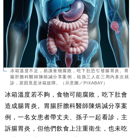
冰箱溫度不足，易讓食物腐敗，吃下肚恐引發腸胃炎。胃
腸肝膽科醫師陳炳諴分享案例，祖孫三人在三周內多次就
診，原因竟是冰箱故障。（示意圖／PIXABAY）
冰箱溫度若不夠，食物可能腐敗，吃下肚會
造成腸胃炎。胃腸肝膽科醫師陳炳諴分享案
例，一名女患者帶丈夫、孫子一起看診，主
訴腸胃炎，但他們飲食上注重衛生，也未吃