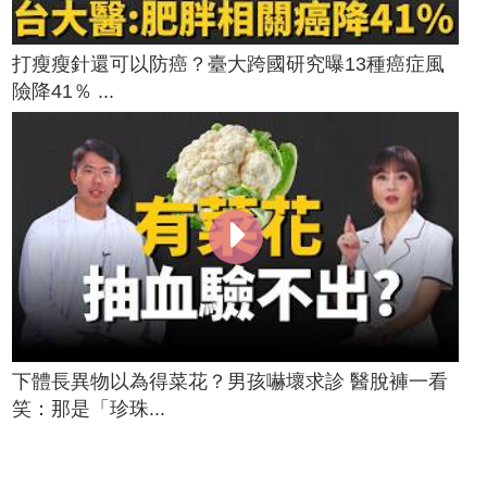
打瘦瘦針還可以防癌？臺大跨國研究曝13種癌症風
險降41％ ...
下體長異物以為得菜花？男孩嚇壞求診 醫脫褲一看
笑：那是「珍珠...