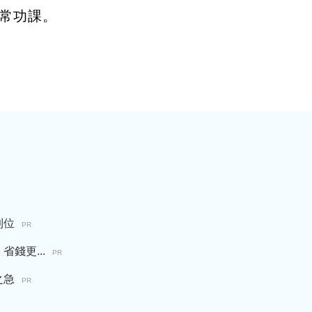
常功課。
到位
PR
錢更...
PR
之急
PR