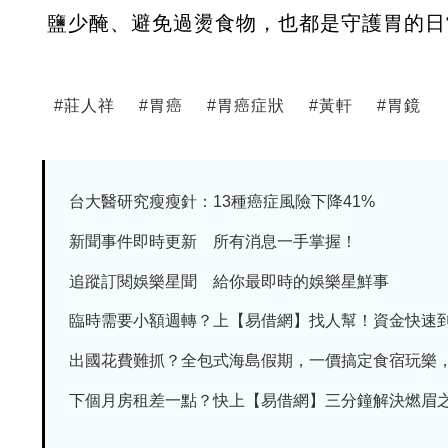
鹽少醃、避免過燙食物，也都是守護胃的日
#
莊人祥
#
胃癌
#
胃癌症狀
#
黃軒
#
胃鏡
台大醫研究瘦瘦針：13種癌症風險下降41%
新聞事件即時更新 所有消息一手掌握！
追蹤訂閱娛樂星聞 給你最即時的娛樂星鮮事
臨時需要小額週轉？上【易借網】找人幫！資金快速
出國花費難抓？全包式海島假期，一價搞定食宿玩樂，省
下個月房租差一點？快上【易借網】三分鐘解決燃眉