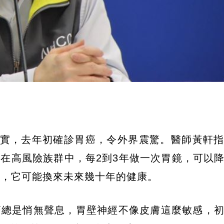
證實，去年初確診胃癌，令外界震驚。醫師黃軒
在高風險族群中，每2到3年做一次胃鏡，可以
鐘，它可能換來未來幾十年的健康。
癌總是悄無聲息，胃壁神經不像皮膚這麼敏感，