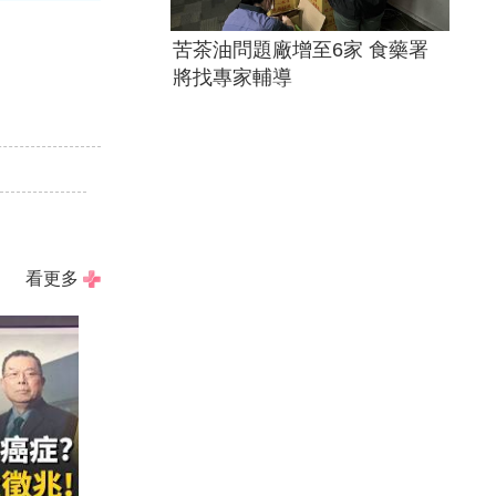
苦茶油問題廠增至6家 食藥署
將找專家輔導
！
看更多