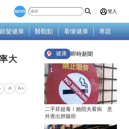
登入
銀髮健康
醫觀點
看懂健康
專題
健康
即時新聞
率大
-
A
A+
二手菸超毒！她陪夫看病 意
外查出肺腺癌