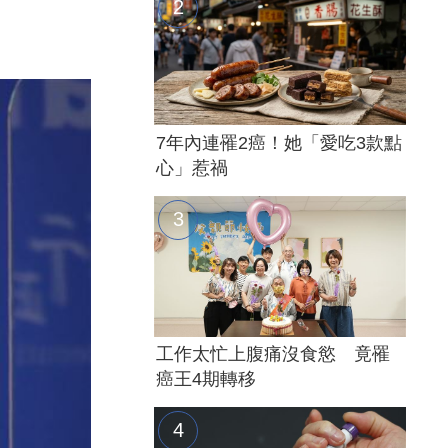
7年內連罹2癌！她「愛吃3款點
心」惹禍
工作太忙上腹痛沒食慾 竟罹
癌王4期轉移