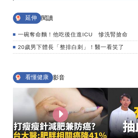
延伸
閱讀
一碗奪命麵！他吃後住進ICU 慘洗腎搶命
20歲男下體長「整排白刺」！醫一看笑了
看懂健康
影音