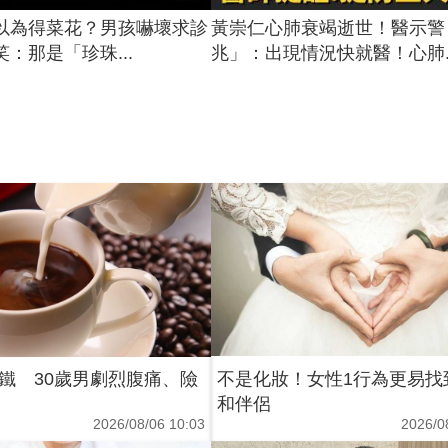
以為得菜花？男孩嚇壞求診
黃崇仁心肺衰竭逝世！醫示警
：那是「珍珠...
兆」：出現情況快就醫！心肺..
鐵 30歲男劇烈腹痛、險
不是化妝！女性1行為更易找
和伴侶
2026/08/06 10:03
2026/0