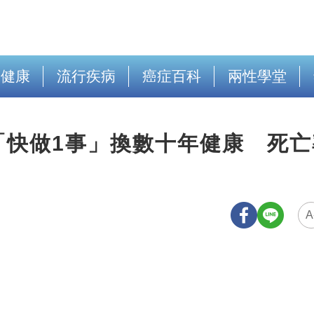
出健康
流行疾病
癌症百科
兩性學堂
「快做1事」換數十年健康 死亡
A