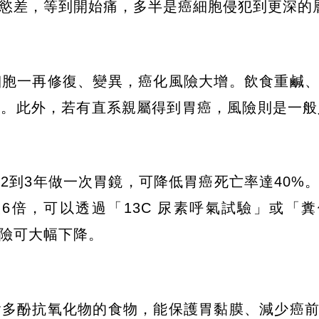
慾差，等到開始痛，多半是癌細胞侵犯到更深的
細胞一再修復、變異，癌化風險大增。飲食重鹹
。此外，若有直系親屬得到胃癌，風險則是一般
2到3年做一次胃鏡，可降低胃癌死亡率達40%
6倍，可以透過「13C 尿素呼氣試驗」或「
險可大幅下降。
含多酚抗氧化物的食物，能保護胃黏膜、減少癌