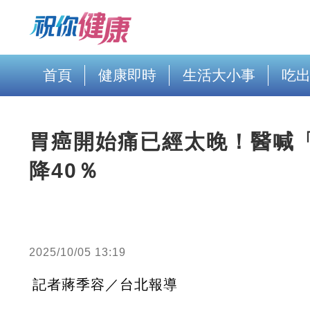
首頁
健康即時
生活大小事
吃
胃癌開始痛已經太晚！醫喊
降40％
2025/10/05 13:19
記者蔣季容／台北報導