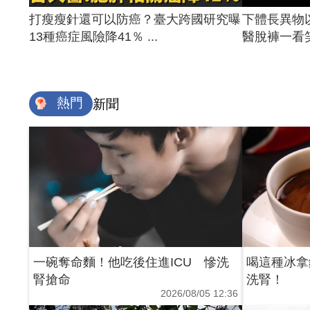
打瘦瘦針還可以防癌？臺大跨國研究曝
下體長異物
13種癌症風險降41％ ...
醫脫褲一看笑
熱門
新聞
一碗奪命麵！他吃後住進ICU 慘洗
喝這種冰拿
腎搶命
洗腎！
2026/08/05 12:36