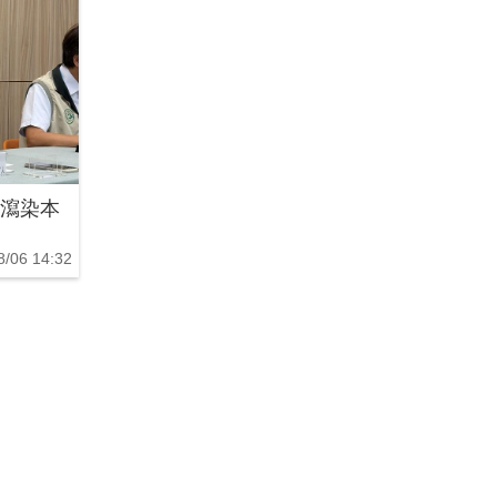
腹瀉染本
8/06 14:32