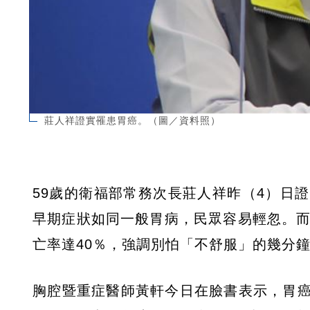
莊人祥證實罹患胃癌。（圖／資料照）
59歲的衛福部常務次長莊人祥昨（4）日
早期症狀如同一般胃病，民眾容易輕忽。而
亡率達40％，強調別怕「不舒服」的幾分
胸腔暨重症醫師黃軒今日在臉書表示，胃