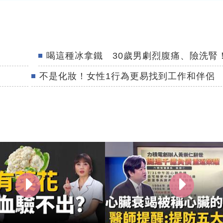
喝這種冰拿鐵 30歲男劇烈腹痛、險洗腎
不是化妝！女性1行為更易找到工作和伴侶