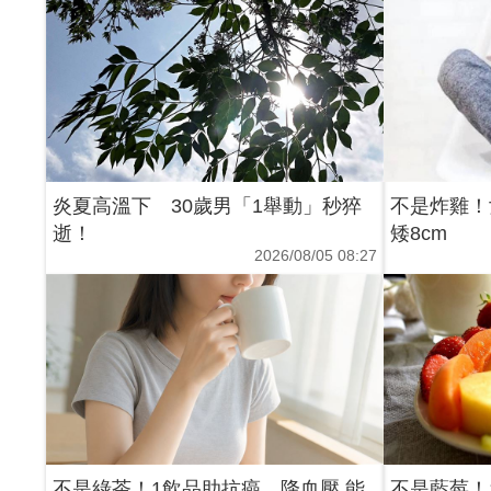
炎夏高溫下 30歲男「1舉動」秒猝
不是炸雞！
逝！
矮8cm
2026/08/05 08:27
不是綠茶！1飲品助抗癌、降血壓 能
不是藍莓！