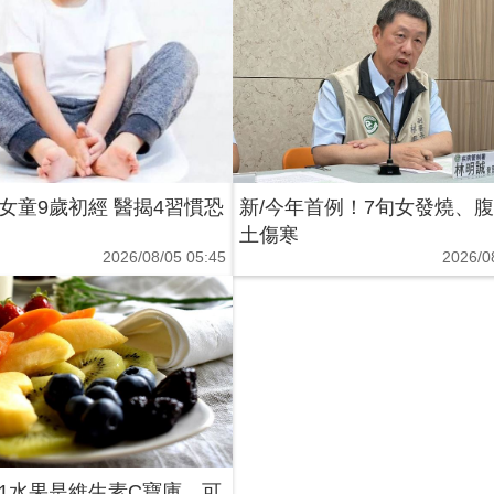
女童9歲初經 醫揭4習慣恐
新/今年首例！7旬女發燒、
土傷寒
2026/08/05 05:45
2026/0
1水果是維生素C寶庫 可