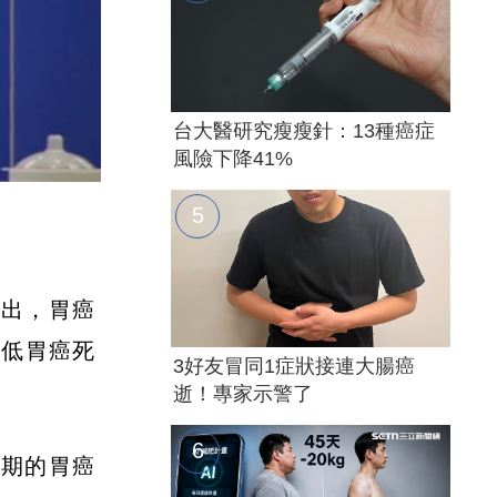
台大醫研究瘦瘦針：13種癌症
風險下降41%
指出，胃癌
降低胃癌死
3好友冒同1症狀接連大腸癌
逝！專家示警了
初期的胃癌