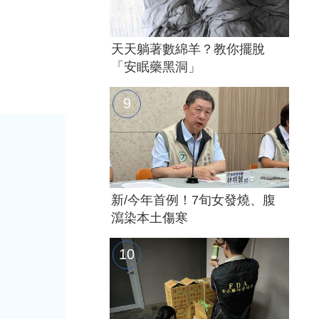
天天躺著數綿羊？教你擺脫
「安眠藥黑洞」
新/今年首例！7旬女發燒、腹
瀉染本土傷寒