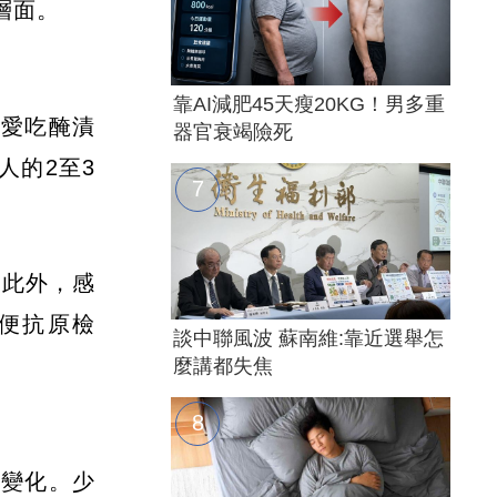
層面。
靠AI減肥45天瘦20KG！男多重
、愛吃醃漬
器官衰竭險死
人的2至3
。此外，感
糞便抗原檢
談中聯風波 蘇南維:靠近選舉怎
麼講都失焦
前變化。少