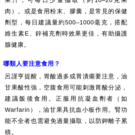
果汁，可每日少量攝取（約10–20克果
肉）。或是食用粉末、膠囊，是常見的保健
劑型，每日建議量約500–1000毫克，搭配
維生素E、鋅補充劑時效果更佳，有助攝護
腺健康。
哪類人要注意食用？
呂謹亨提醒，胃酸過多或胃潰瘍要注意，油
甘果酸性強，空腹食用可能刺激胃酸分泌，
建議飯後食用。正服用抗凝血劑者（如
Warfarin）​，油甘果具抗血小板作用。腎功
能不全者​也需避免過量攝取，以防鉀離子累
積。