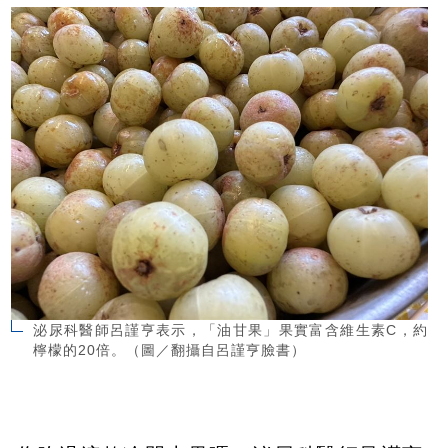
泌尿科醫師呂謹亨表示，「油甘果」果實富含維生素C，約
檸檬的20倍。（圖／翻攝自呂謹亨臉書）