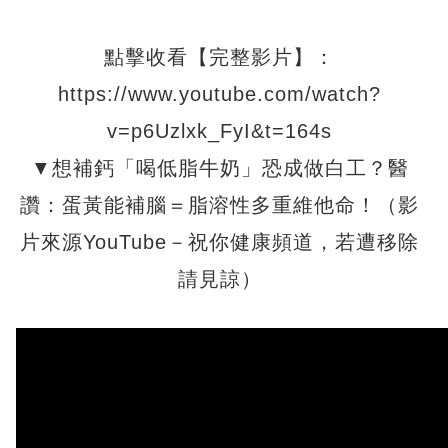
點擊收看【完整影片】：
https://www.youtube.com/watch?
v=p6Uzlxk_FyI&t=164s
▼想補鈣「喝低脂牛奶」恐成做白工？醫
讚：蛋黃能補腦＝脂溶性多重維他命！（影
片來源YouTube－祝你健康頻道，若遭移除
請見諒）