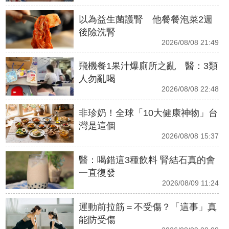
以為益生菌護腎 他餐餐泡菜2週
後險洗腎
2026/08/08 21:49
飛機餐1果汁爆廁所之亂 醫：3類
人勿亂喝
2026/08/08 22:48
非珍奶！全球「10大健康神物」台
灣是這個
2026/08/08 15:37
醫：喝錯這3種飲料 腎結石真的會
一直復發
2026/08/09 11:24
運動前拉筋＝不受傷？「這事」真
能防受傷