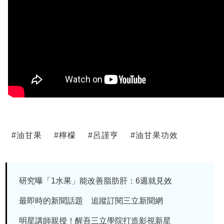
#
油甘果
#
檸檬
#
呂謹亨
#
油甘果功效
研究曝「1水果」能改善脂肪肝：6週就見效
最即時的新聞話題 追蹤訂閱三立新聞網
明星講師親授！醒吾三立學院打造影視新星