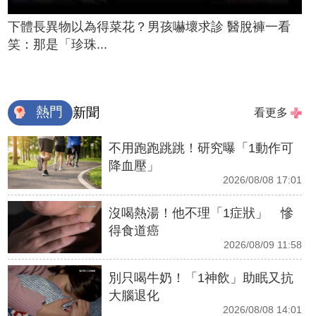
下體長異物以為得菜花？男孩嚇壞求診 醫脫褲一看
笑：那是「珍珠...
熱門
新聞
看更多
不用跑跑跳跳！研究曝「1動作可
降血壓」
2026/08/08 17:01
沒喝熱湯！他不理「1症狀」 慘
得食道癌
2026/08/09 11:58
別只喝牛奶！「1神飲」助眠又抗
大腦退化
2026/08/08 14:01