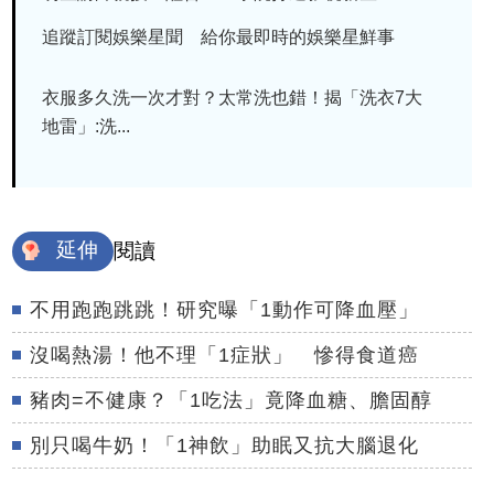
追蹤訂閱娛樂星聞 給你最即時的娛樂星鮮事
衣服多久洗一次才對？太常洗也錯！揭「洗衣7大
地雷」:洗...
延伸
閱讀
不用跑跑跳跳！研究曝「1動作可降血壓」
沒喝熱湯！他不理「1症狀」 慘得食道癌
豬肉=不健康？「1吃法」竟降血糖、膽固醇
別只喝牛奶！「1神飲」助眠又抗大腦退化