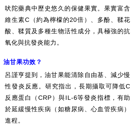
吠陀藥典中歷史悠久的保健果實。果實富含
維生素C（約為檸檬的20倍）、多酚、鞣花
酸、鞣質及多種生物活性成分，具極強的抗
氧化與抗發炎能力。
油甘果功效？
呂謹亨提到，油甘果能清除自由基、減少慢
性發炎反應。研究指出，長期攝取可降低C
反應蛋白（CRP）與IL-6等發炎指標，有助
於延緩慢性疾病（如糖尿病、心血管疾病）
進程。