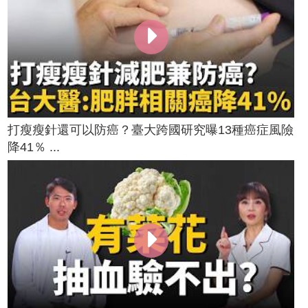
打瘦瘦針還可以防癌？臺大跨國研究曝13種癌症風險
降41％ ...