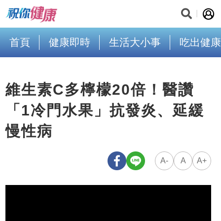
首頁
健康即時
生活大小事
吃出健康
維生素C多檸檬20倍！醫讚
「1冷門水果」抗發炎、延緩
慢性病
A-
A
A+