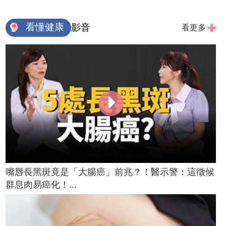
看懂健康
影音
看更多
嘴唇長黑斑竟是「大腸癌」前兆？！醫示警：這徵候
群息肉易癌化！...