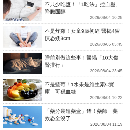
不只少吃鹽！「1吃法」控血壓、
降膽固醇
2026/08/04 10:28
不是炸雞！女童9歲初經 醫揭4習
慣恐矮8cm
2026/08/05 05:45
睡前別做這些事！醫揭「10大傷
腎排行」
2026/08/04 23:45
不是藍莓！1水果是維生素C寶
庫 可穩血糖
2026/08/01 10:22
「藥分裝進藥盒」錯！藥師：藥
效恐全沒了
2026/08/04 11:19