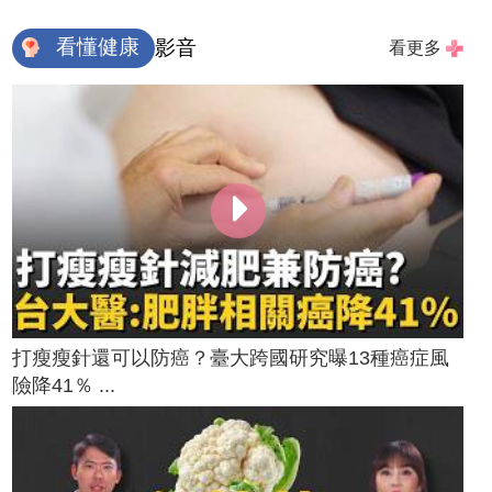
看懂健康
影音
看更多
打瘦瘦針還可以防癌？臺大跨國研究曝13種癌症風
險降41％ ...