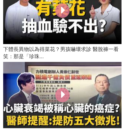
下體長異物以為得菜花？男孩嚇壞求診 醫脫褲一看
笑：那是「珍珠...