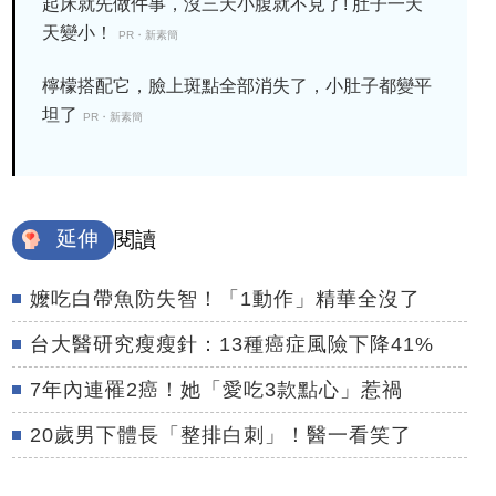
起床就先做件事，沒三天小腹就不見了! 肚子一天
天變小！
PR・新素簡
檸檬搭配它，臉上斑點全部消失了，小肚子都變平
坦了
PR・新素簡
延伸
閱讀
嬤吃白帶魚防失智！「1動作」精華全沒了
台大醫研究瘦瘦針：13種癌症風險下降41%
7年內連罹2癌！她「愛吃3款點心」惹禍
20歲男下體長「整排白刺」！醫一看笑了