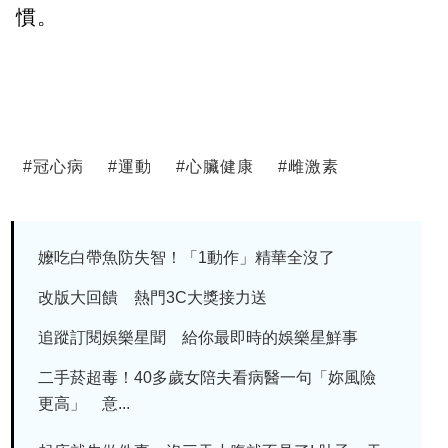
慣。
#
冠心病
#
運動
#
心臟健康
#
雌激素
嬤吃白帶魚防失智！「1動作」精華全沒了
改版大回饋 熱門3C大獎接力送
追蹤訂閱娛樂星聞 給你最即時的娛樂星鮮事
二手菸超毒！40多歲女陪夫看病醫一句「妳風險
更高」 意...