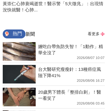
黃崇仁心肺衰竭逝世！醫示警「5大徵兆」：出現情
況快就醫！心肺...
熱門
新聞
看更多
嬤吃白帶魚防失智！「1動作」精
華全沒了
2026/08/07 10:07
台大醫研究瘦瘦針：13種癌症風
險下降41%
2026/08/06 16:27
20歲男下體長「整排白刺」！醫
一看笑了
2026/08/06 03:45