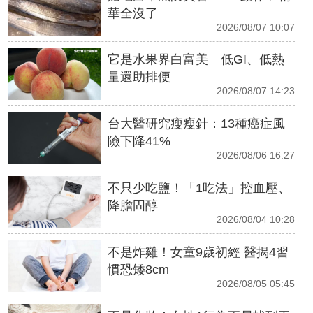
華全沒了
2026/08/07 10:07
它是水果界白富美 低GI、低熱
量還助排便
2026/08/07 14:23
台大醫研究瘦瘦針：13種癌症風
險下降41%
2026/08/06 16:27
不只少吃鹽！「1吃法」控血壓、
降膽固醇
2026/08/04 10:28
不是炸雞！女童9歲初經 醫揭4習
慣恐矮8cm
2026/08/05 05:45