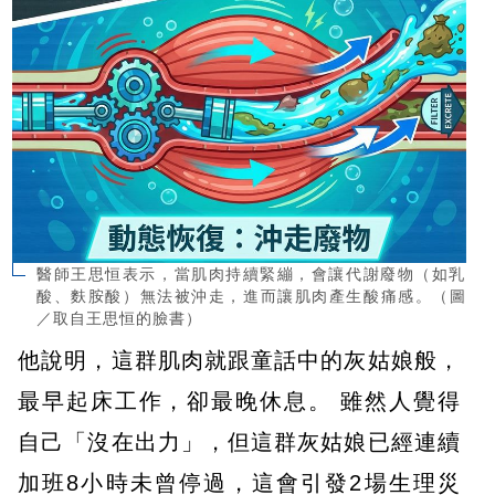
醫師王思恒表示，當肌肉持續緊繃，會讓代謝廢物（如乳
酸、麩胺酸）無法被沖走，進而讓肌肉產生酸痛感。（圖
／取自王思恒的臉書）
他說明，這群肌肉就跟童話中的灰姑娘般，
最早起床工作，卻最晚休息。 雖然人覺得
自己「沒在出力」，但這群灰姑娘已經連續
加班8小時未曾停過，這會引發2場生理災