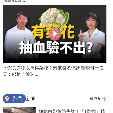
險降41％ ...
下體長異物以為得菜花？男孩嚇壞求診 醫脫褲一看
笑：那是「珍珠...
熱門
新聞
看更多
嬤吃白帶魚防失智！「1動作」精