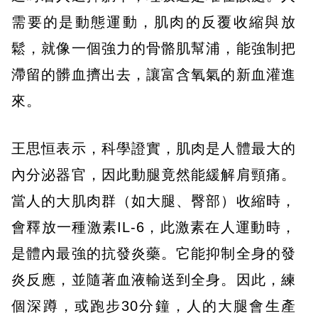
需要的是動態運動，肌肉的反覆收縮與放
鬆，就像一個強力的骨骼肌幫浦，能強制把
滯留的髒血擠出去，讓富含氧氣的新血灌進
來。
王思恒表示，科學證實，肌肉是人體最大的
內分泌器官，因此動腿竟然能緩解肩頸痛。
當人的大肌肉群（如大腿、臀部）收縮時，
會釋放一種激素IL-6，此激素在人運動時，
是體內最強的抗發炎藥。它能抑制全身的發
炎反應，並隨著血液輸送到全身。因此，練
個深蹲，或跑步30分鐘，人的大腿會生產