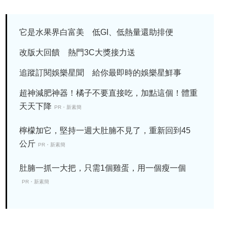
它是水果界白富美 低GI、低熱量還助排便
改版大回饋 熱門3C大獎接力送
追蹤訂閱娛樂星聞 給你最即時的娛樂星鮮事
超神減肥神器！橘子不要直接吃，加點這個！體重
天天下降
PR・新素簡
檸檬加它，堅持一週大肚腩不見了，重新回到45
公斤
PR・新素簡
肚腩一抓一大把，只需1個雞蛋，用一個瘦一個
PR・新素簡