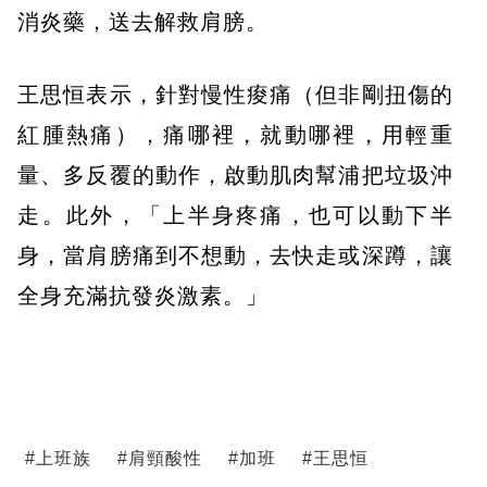
消炎藥，送去解救肩膀。
王思恒表示，針對慢性痠痛（但非剛扭傷的
紅腫熱痛），痛哪裡，就動哪裡，用輕重
量、多反覆的動作，啟動肌肉幫浦把垃圾沖
走。此外，「上半身疼痛，也可以動下半
身，當肩膀痛到不想動，去快走或深蹲，讓
全身充滿抗發炎激素。」
#
上班族
#
肩頸酸性
#
加班
#
王思恒