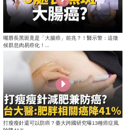
嘴唇長黑斑竟是「大腸癌」前兆？！醫示警：這徵
候群息肉易癌化！...
打瘦瘦針還可以防癌？臺大跨國研究曝13種癌症風