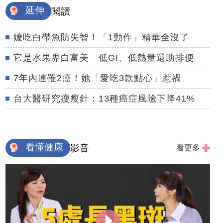
延伸
閱讀
嬤吃白帶魚防失智！「1動作」精華全沒了
它是水果界白富美 低GI、低熱量還助排便
7年內連罹2癌！她「愛吃3款點心」惹禍
台大醫研究瘦瘦針：13種癌症風險下降41%
看懂健康
影音
看更多