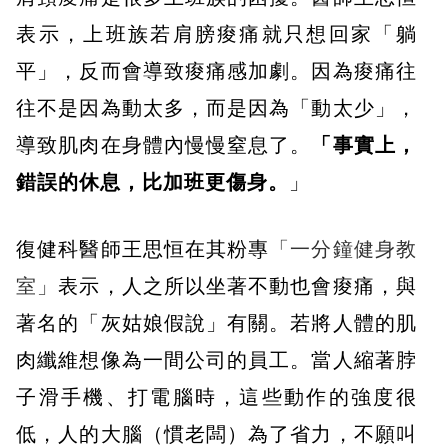
表示，上班族若肩膀痠痛就只想回家「躺
平」，反而會導致痠痛感加劇。因為痠痛往
往不是因為動太多，而是因為「動太少」，
導致肌肉在身體內慢慢窒息了。
「事實上，
錯誤的休息，比加班更傷身。
」
復健科醫師王思恒在其粉專
「一分鐘健身教
室」
表示，人之所以坐著不動也會痠痛，與
著名的「灰姑娘假說」有關。若將人體的肌
肉纖維想像為一間公司的員工。當人縮著脖
子滑手機、打電腦時，這些動作的強度很
低，人的大腦（慣老闆）為了省力，不願叫