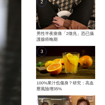
男性半夜痠痛「2徵兆」恐已攝
護腺癌晚期
100%果汁也傷身？研究：高血
壓風險增35%