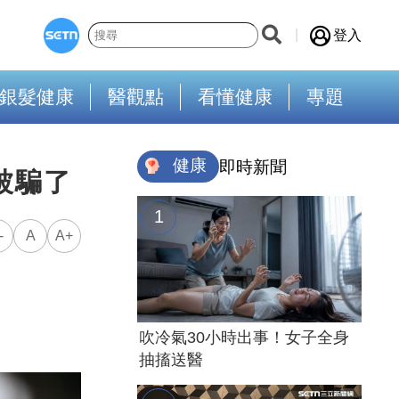
登入
銀髮健康
醫觀點
看懂健康
專題
健康
即時新聞
被騙了
-
A
A+
吹冷氣30小時出事！女子全身
抽搐送醫