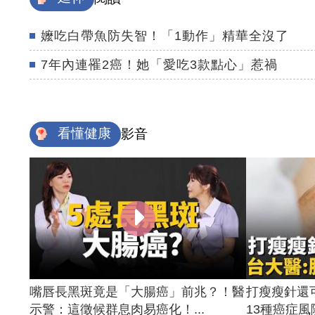
嬤吃白帶魚防失智！「1動作」精華全沒了
7年內連罹2癌！她「愛吃3款點心」惹禍
看懂健康
影音
嘴唇長黑斑竟是「大腸癌」前兆？！醫
打瘦瘦針還
示警：這徵候群息肉易癌化！...
13種癌症風險