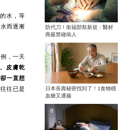
升的水，等
補水而逐漸
防代刀！衛福部祭新規：醫材
商嚴禁碰病人
。
為例，一天
、皮膚乾
，卻一直想
乾往往已是
日本長壽秘密找到了！1食物穩
血糖又通腸