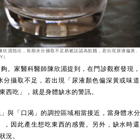
陳欣湄指出，長期水分攝取不足易被誤認為飢餓，若出現尿液偏黃
Y）
不夠。家醫科醫師陳欣湄提到，在門診觀察發現
水分攝取不足，若出現「尿液顏色偏深黃或味道
東西吃」，就是身體缺水的警訊。
餓」與「口渴」的調控區域相當接近，當身體水
」，因此產生想吃東西的感覺。另外，缺水時還
狀況。