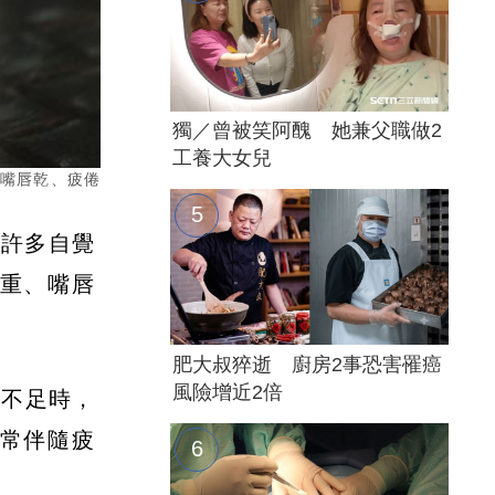
獨／曾被笑阿醜 她兼父職做2
工養大女兒
、嘴唇乾、疲倦
，許多自覺
重、嘴唇
肥大叔猝逝 廚房2事恐害罹癌
風險增近2倍
分不足時，
常伴隨疲