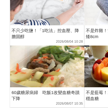
不只少吃鹽！「1吃法」控血壓、降
不是炸雞！
膽固醇
矮8cm
2026/08/04 10:28
60歲糖尿病婦 吃飯1改變血糖奇蹟
不是藍莓！
下降
穩血糖
2026/08/07 10:35