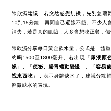
陳欣湄建議，若突然感覺飢餓，先別急著翻
10到15分鐘，再問自己還餓不餓。不少
消失，若是真的飢餓，大多會想吃正餐，假
陳欣湄分享每日黃金飲水量，公式是「體重（
約喝1500至1800毫升。若出現「
尿液顏
燥
」、「
便祕、腸胃蠕動變慢
」、「
容易
找東西吃
」，表示身體缺水了，建議分散
輕微缺水的表現。