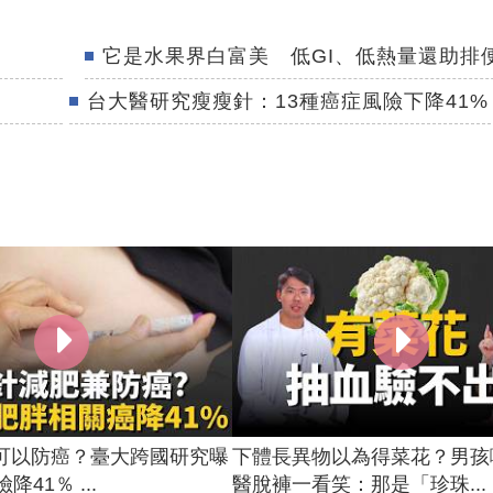
它是水果界白富美 低GI、低熱量還助排
台大醫研究瘦瘦針：13種癌症風險下降41%
可以防癌？臺大跨國研究曝
下體長異物以為得菜花？男孩
降41％ ...
醫脫褲一看笑：那是「珍珠...