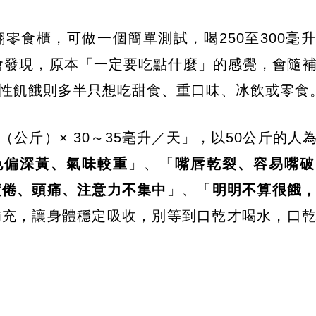
零食櫃，可做一個簡單測試，喝250至300毫
人會發現，原本「一定要吃點什麼」的感覺，會隨
性飢餓則多半只想吃甜食、重口味、冰飲或零食
公斤）× 30～35毫升／天」，以50公斤的人
色偏深黃、氣味較重
」、「
嘴唇乾裂、容易嘴破
疲倦、頭痛、注意力不集中
」、「
明明不算很餓
補充，讓身體穩定吸收，別等到口乾才喝水，口