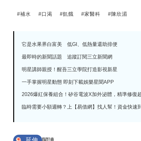
#
補水
#
口渴
#
飢餓
#
家醫科
#
陳欣湄
它是水果界白富美 低GI、低熱量還助排便
最即時的新聞話題 追蹤訂閱三立新聞網
明星講師親授！醒吾三立學院打造影視新星
一手掌握明星動態 即刻下載娛樂星聞APP
2026爆紅保養組合！矽谷電波X加外泌體，精準修復超有
臨時需要小額週轉？上【易借網】找人幫！資金快速
延伸
閱讀