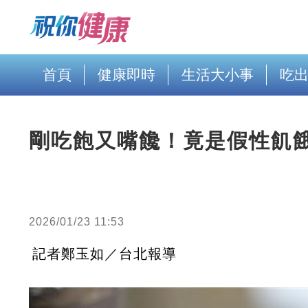
首頁
健康即時
生活大小事
吃
剛吃飽又嘴饞！竟是假性飢餓
2026/01/23 11:53
記者鄭玉如／台北報導