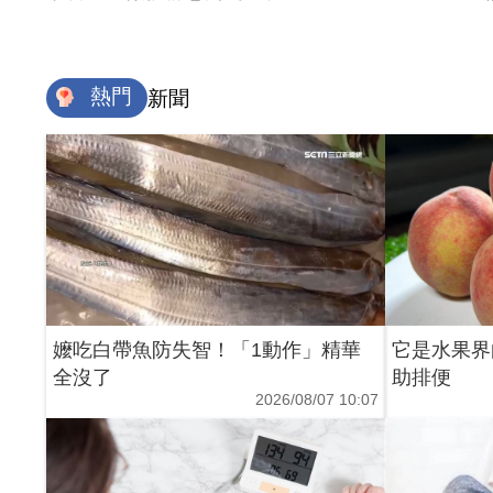
熱門
新聞
嬤吃白帶魚防失智！「1動作」精華
它是水果界
全沒了
助排便
2026/08/07 10:07