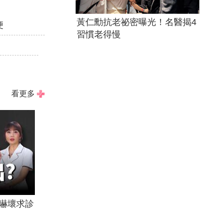
黃仁勳抗老祕密曝光！名醫揭4
便
習慣老得慢
看更多
嚇壞求診