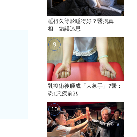
睡得久等於睡得好？醫揭真
相：錯誤迷思
乳癌術後腫成「大象手」?醫：
恐1惡疾前兆