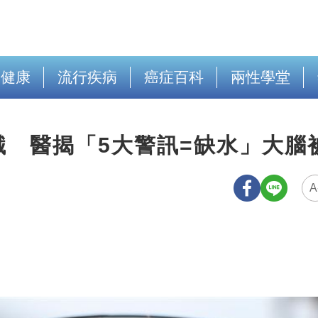
出健康
流行疾病
癌症百科
兩性學堂
 醫揭「5大警訊=缺水」大腦
A