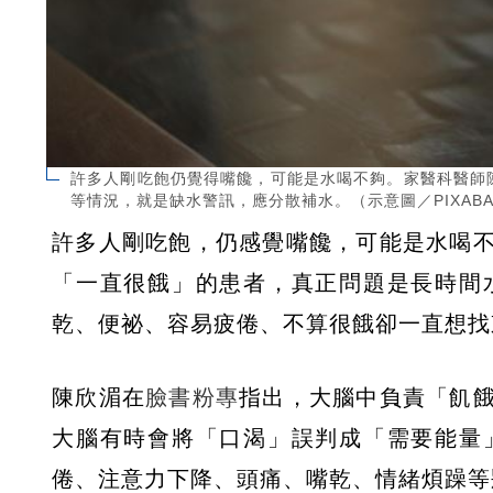
許多人剛吃飽仍覺得嘴饞，可能是水喝不夠。家醫科醫師
等情況，就是缺水警訊，應分散補水。（示意圖／PIXABA
許多人剛吃飽，仍感覺嘴饞，可能是水喝
「一直很餓」的患者，真正問題是長時間
乾、便祕、容易疲倦、不算很餓卻一直想找
陳欣湄在
臉書粉專
指出，大腦中負責「飢
大腦有時會將「口渴」誤判成「需要能量
倦、注意力下降、頭痛、嘴乾、情緒煩躁等