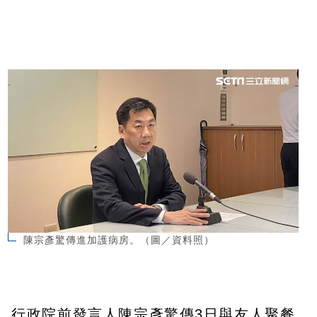
陳宗彥驚傳進加護病房。（圖／資料照）
行政院前發言人陳宗彥驚傳3日與友人聚餐