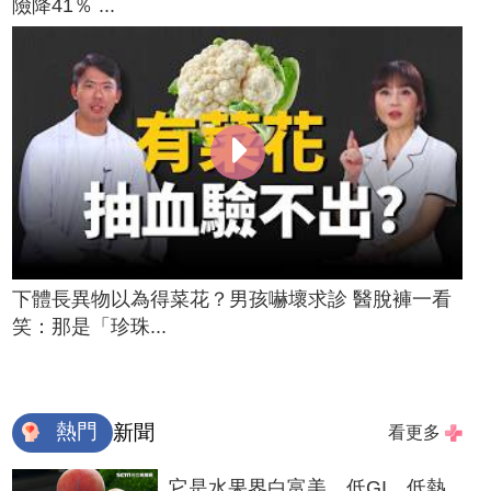
險降41％ ...
下體長異物以為得菜花？男孩嚇壞求診 醫脫褲一看
笑：那是「珍珠...
熱門
新聞
看更多
它是水果界白富美 低GI、低熱