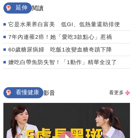
延伸
閱讀
它是水果界白富美 低GI、低熱量還助排便
7年內連罹2癌！她「愛吃3款點心」惹禍
60歲糖尿病婦 吃飯1改變血糖奇蹟下降
嬤吃白帶魚防失智！「1動作」精華全沒了
看懂健康
影音
看更多