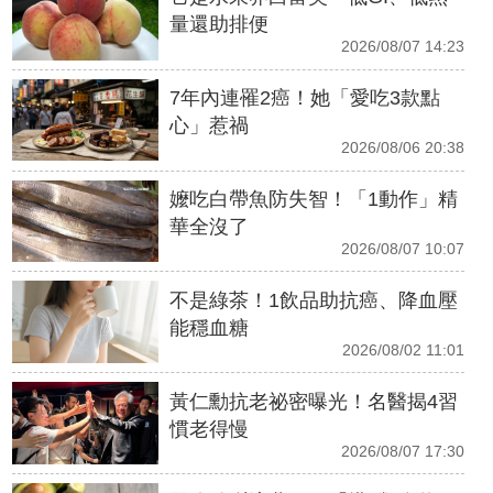
量還助排便
2026/08/07 14:23
7年內連罹2癌！她「愛吃3款點
心」惹禍
2026/08/06 20:38
嬤吃白帶魚防失智！「1動作」精
華全沒了
2026/08/07 10:07
不是綠茶！1飲品助抗癌、降血壓
能穩血糖
2026/08/02 11:01
黃仁勳抗老祕密曝光！名醫揭4習
慣老得慢
2026/08/07 17:30