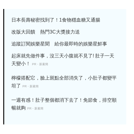
日本長壽秘密找到了！1食物穩血糖又通腸
改版大回饋 熱門3C大獎接力送
追蹤訂閱娛樂星聞 給你最即時的娛樂星鮮事
起床就先做件事，沒三天小腹就不見了! 肚子一天
天變小！
PR・新素簡
檸檬搭配它，臉上斑點全部消失了，小肚子都變平
坦了
PR・新素簡
一週有感！肚子整個都消下去了！免節食，排空順
暢就夠
PR・新素簡