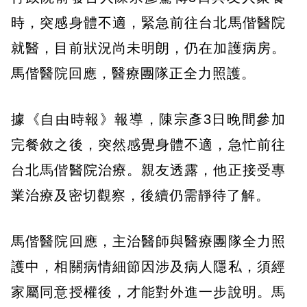
時，突感身體不適，緊急前往台北馬偕醫院
就醫，目前狀況尚未明朗，仍在加護病房。
馬偕醫院回應，醫療團隊正全力照護。
據《自由時報》報導，陳宗彥3日晚間參加
完餐敘之後，突然感覺身體不適，急忙前往
台北馬偕醫院治療。親友透露，他正接受專
業治療及密切觀察，後續仍需靜待了解。
馬偕醫院回應，主治醫師與醫療團隊全力照
護中，相關病情細節因涉及病人隱私，須經
家屬同意授權後，才能對外進一步說明。馬