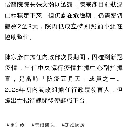
偕醫院院長張文瀚則透露，陳宗彥目前狀況
已經穩定下來，但仍處在危險期，仍需密切
觀察2至3天，院內也成立特別照顧小組在
協助幫忙。
陳宗彥在擔任內政部次長期間，因碰到新冠
疫情，出任中央流行疫情指揮中心副指揮
官，是當時「防疫五月天」成員之一。
2023年初內閣改組擔任行政院發言人，但
爆出性招待醜聞後便辭職下台。
#
陳宗彥
#
馬偕醫院
#
加護病房