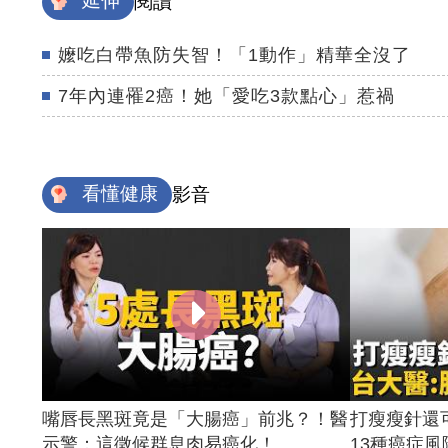
延伸
閱讀
嬤吃白帶魚防失智！「1動作」精華全沒了
7年內連罹2癌！她「愛吃3款點心」惹禍
看懂健康
影音
嘴唇長黑斑竟是「大腸癌」前兆？！醫
打瘦瘦針還
示警：這徵候群息肉易癌化！...
13種癌症風險