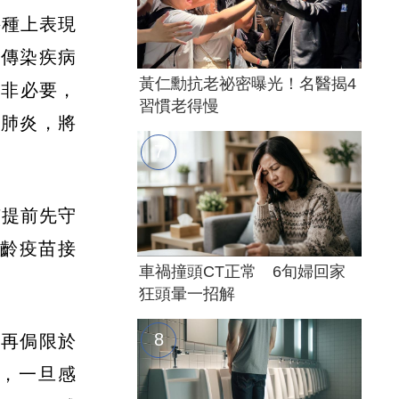
接種上表現
道傳染疾病
黃仁勳抗老祕密曝光！名醫揭4
苗非必要，
習慣老得慢
至肺炎，將
苗提前先守
年齡疫苗接
車禍撞頭CT正常 6旬婦回家
狂頭暈一招解
不再侷限於
病，一旦感