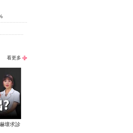
%
看更多
嚇壞求診