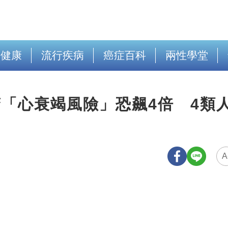
出健康
流行疾病
癌症百科
兩性學堂
警「心衰竭風險」恐飆4倍 4類
A