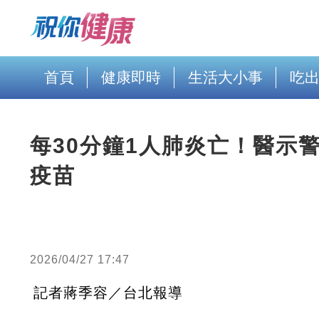
首頁
健康即時
生活大小事
吃
每30分鐘1人肺炎亡！醫示
疫苗
2026/04/27 17:47
記者蔣季容／台北報導