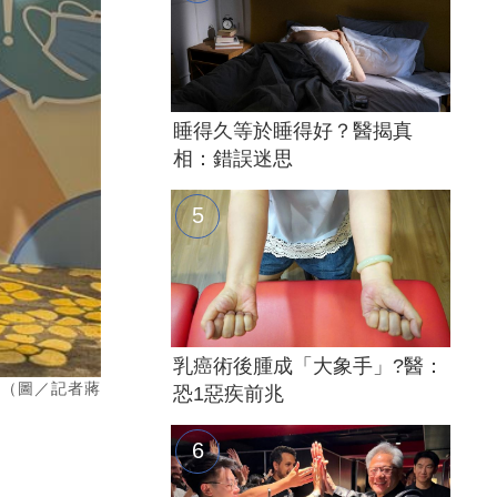
睡得久等於睡得好？醫揭真
相：錯誤迷思
乳癌術後腫成「大象手」?醫：
。（圖／記者蔣
恐1惡疾前兆