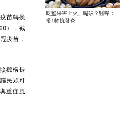
吃堅果害上火、嘴破？醫曝：
菌疫苗轉換
搭1物抗發炎
20），截
新冠疫苗，
照機構長
建議民眾可
與重症風