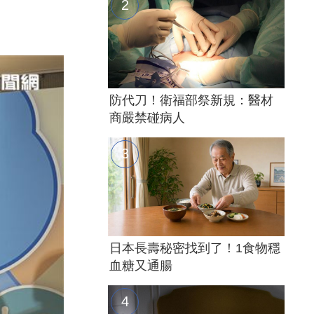
防代刀！衛福部祭新規：醫材
商嚴禁碰病人
日本長壽秘密找到了！1食物穩
血糖又通腸