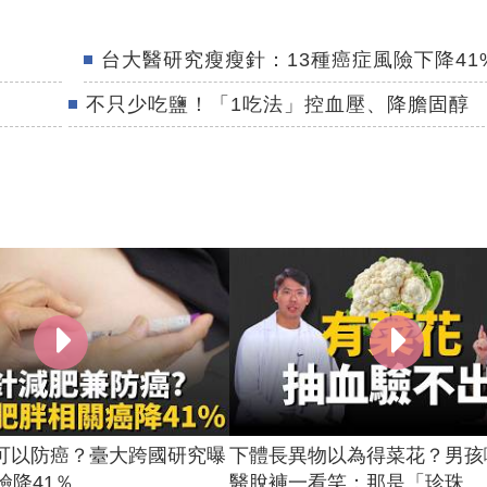
台大醫研究瘦瘦針：13種癌症風險下降41
不只少吃鹽！「1吃法」控血壓、降膽固醇
可以防癌？臺大跨國研究曝
下體長異物以為得菜花？男孩
降41％ ...
醫脫褲一看笑：那是「珍珠...