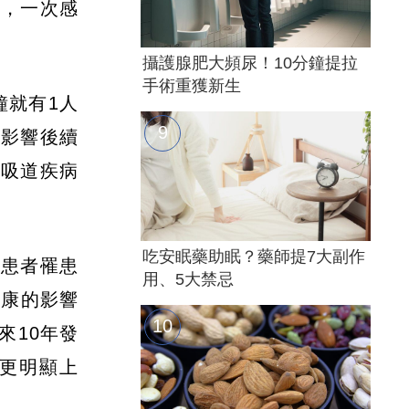
到，一次感
攝護腺肥大頻尿！10分鐘提拉
手術重獲新生
鐘就有1人
至影響後續
呼吸道疾病
吃安眠藥助眠？藥師提7大副作
病患者罹患
用、5大禁忌
健康的影響
來10年發
更明顯上