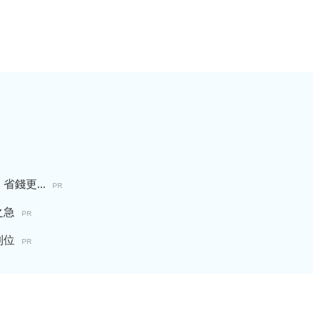
錢更...
PR
之急
PR
到位
PR