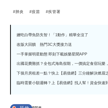
#
肺炎
#
疫苗
#
疾管署
嬤吃白帶魚防失智！「1動作」精華全沒了
改版大回饋 熱門3C大獎接力送
一手掌握明星動態 即刻下載娛樂星聞APP
出國花費難抓？全包式海島假期，一價搞定食宿玩樂，省
下個月房租差一點？快上【易借網】三分鐘解決燃眉
臨時需要小額週轉？上【易借網】找人幫！資金快速