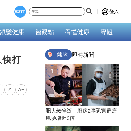
登入
銀髮健康
醫觀點
看懂健康
專題
健康
即時新聞
人快打
-
A
A+
肥大叔猝逝 廚房2事恐害罹癌
風險增近2倍