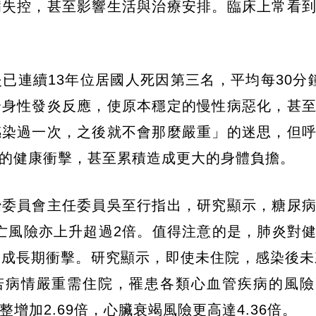
病失控，甚至影響生活與治療安排。臨床上常看
已連續13年位居國人死因第三名，平均每30分
全身性發炎反應，使原本穩定的慢性病惡化，甚
感染過一次，之後就不會那麼嚴重」的迷思，但
的健康衝擊，甚至累積造成更大的身體負擔。
治委員會主任委員吳至行指出，研究顯示，糖尿
死亡風險亦上升超過2倍。值得注意的是，肺炎對
成長期衝擊。研究顯示，即使未住院，感染後未
若病情嚴重需住院，罹患各類心血管疾病的風險
整增加2.69倍，心臟衰竭風險更高達4.36倍。