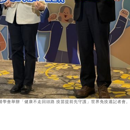
醫學會舉辦「健康不走回頭路 疫苗提前先守護」世界免疫週記者會