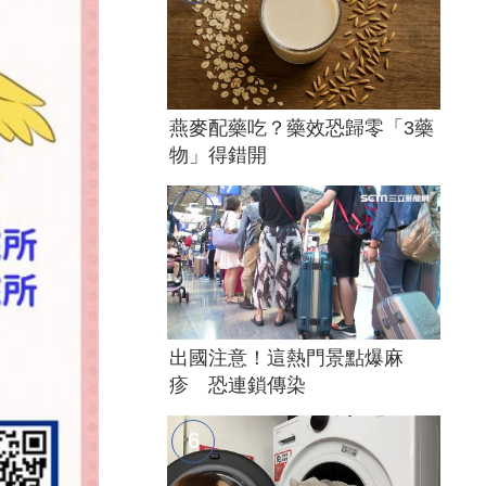
燕麥配藥吃？藥效恐歸零「3藥
物」得錯開
出國注意！這熱門景點爆麻
疹 恐連鎖傳染