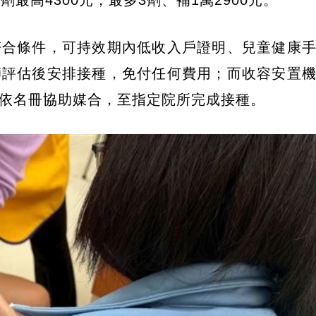
最高4300元，最多3劑、補1萬2900元。
符合條件，可持效期內低收入戶證明、兒童健康
師評估後安排接種，免付任何費用；而收容安置
依名冊協助媒合，至指定院所完成接種。