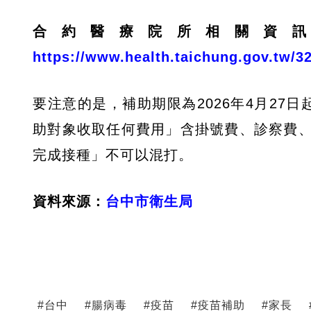
合約醫療院所相關資
https://www.health.taichung.gov.tw/3
要注意的是，補助期限為2026年4月27日
助對象收取任何費用」含掛號費、診察費
完成接種」不可以混打。
資料來源：
台中市衛生局
#
台中
#
腸病毒
#
疫苗
#
疫苗補助
#
家長