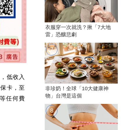
衣服穿一次就洗？揪「7大地
雷」恐釀悲劇
」，低收入
健保卡，至
非珍奶！全球「10大健康神
物」台灣是這個
費等任何費