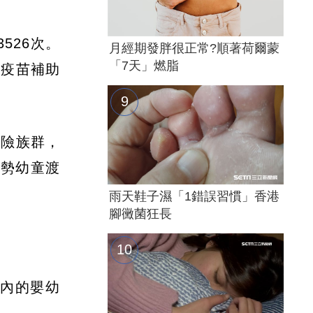
526次。
月經期發胖很正常?順著荷爾蒙
「7天」燃脂
型疫苗補助
風險族群，
弱勢幼童渡
雨天鞋子濕「1錯誤習慣」香港
腳黴菌狂長
構內的嬰幼