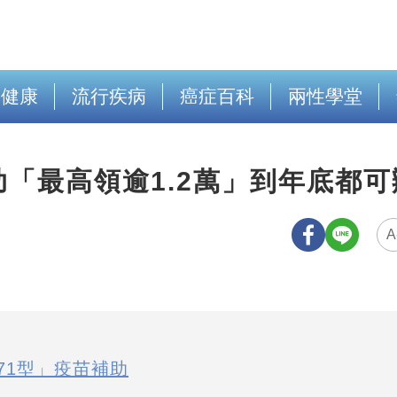
出健康
流行疾病
癌症百科
兩性學堂
「最高領逾1.2萬」到年底都可
A
71型」疫苗補助