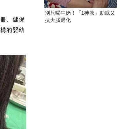
別只喝牛奶！「1神飲」助眠又
手冊、健保
抗大腦退化
機構的嬰幼