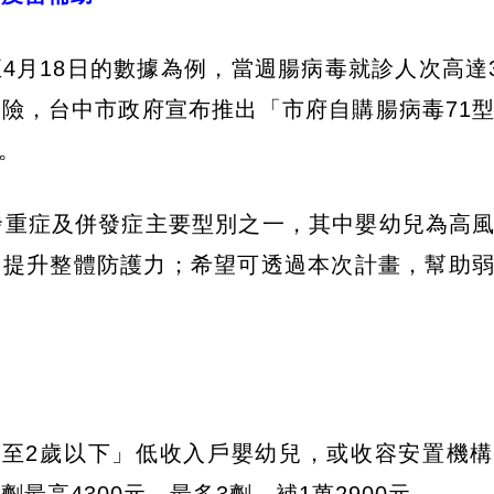
至4月18日的數據為例，當週腸病毒就診人次高達3
險，台中市政府宣布推出「市府自購腸病毒71
。
發重症及併發症主要型別之一，其中嬰幼兒為高
，提升整體防護力；希望可透過本次計畫，幫助
月至2歲以下」低收入戶嬰幼兒，或收容安置機