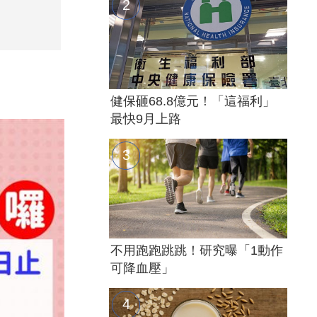
健保砸68.8億元！「這福利」
最快9月上路
不用跑跑跳跳！研究曝「1動作
可降血壓」