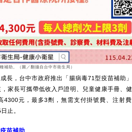
接種補助。（圖／翻攝自台中市衛生局）
成長，台中市政府推出「腸病毒71型疫苗補助
孩，家長可攜帶低收入戶證明、兒童健康手冊、
4300元，最多3劑，無需支付掛號費、注射
5日止。
」疫苗補助