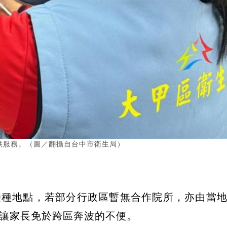
供服務。（圖／翻攝自台中市衛生局）
接種地點，若部分行政區暫無合作院所，亦由當
讓家長免於跨區奔波的不便。