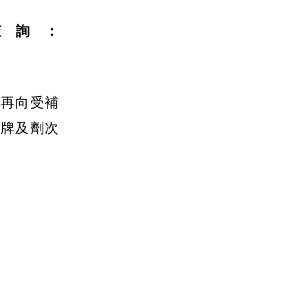
查詢：
得再向受補
廠牌及劑次