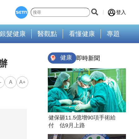
登入
銀髮健康
醫觀點
看懂健康
專題
健康
即時新聞
辦
-
A
A+
健保砸11.5億增90項手術給
付 估9月上路