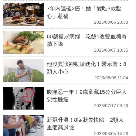
7年內連罹2癌！她「愛吃3款點
心」惹禍
2026/08/06 20:38
60歲糖尿病婦 吃飯1改變血糖奇
蹟下降
2026/08/07 10:35
他沒異狀卻動脈硬化！醫示警：8
類人小心
2026/08/08 11:04
腹痛忍一年！9歲童藏15公分巨大
惡性腫瘤
2026/07/17 09:26
新冠升溫！8症狀先快篩 2類人
重症高風險
2026/08/05 14:26