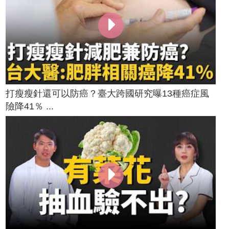
打瘦瘦針還可以防癌？臺大跨國研究曝13種癌症風
險降41％ ...