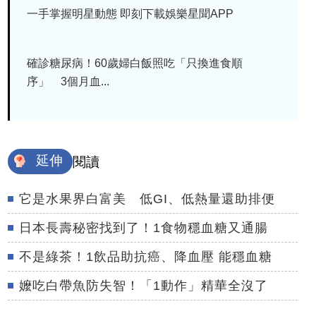
一手掌握明星動態 即刻下載娛樂星聞APP
確診糖尿病！60歲婦白飯照吃「只換進食順
序」 3個月血...
延伸
閱讀
它是水果界白富美 低GI、低熱量還助排便
日本長壽秘密找到了！1食物穩血糖又通腸
不是綠茶！1飲品助抗癌、降血壓 能穩血糖
嬤吃白帶魚防失智！「1動作」精華全沒了