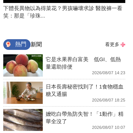
下體長異物以為得菜花？男孩嚇壞求診 醫脫褲一看
笑：那是「珍珠...
熱門
新聞
看更多
它是水果界白富美 低GI、低熱
量還助排便
2026/08/07 14:23
日本長壽秘密找到了！1食物穩血
糖又通腸
2026/08/07 18:25
嬤吃白帶魚防失智！「1動作」精
華全沒了
2026/08/07 10:07