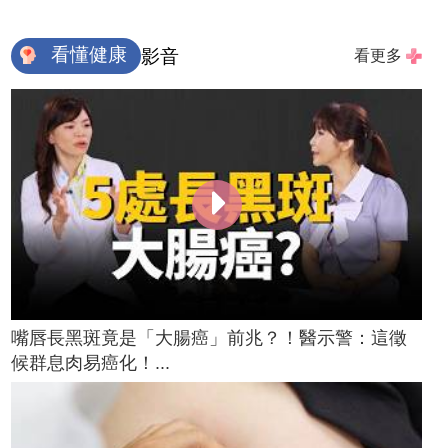
看懂健康
影音
看更多
嘴唇長黑斑竟是「大腸癌」前兆？！醫示警：這徵
候群息肉易癌化！...