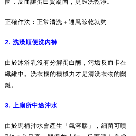
菌，反而讓蛋白質凝固，更難洗乾淨。
正確作法：正常清洗＋通風晾乾就夠
2. 洗澡順便洗內褲
由於沐浴乳沒有分解蛋白酶，污垢反而卡在
纖維中。洗衣機的機械力才是清洗衣物的關
鍵。
3. 上廁所中途沖水
由於馬桶沖水會產生「氣溶膠」，細菌可噴