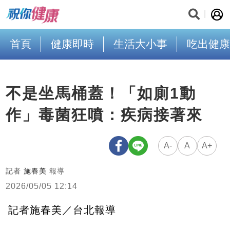
首頁
健康即時
生活大小事
吃出健康
不是坐馬桶蓋！「如廁1動
作」毒菌狂噴：疾病接著來
A-
A
A+
記者
施春美
報導
2026/05/05 12:14
記者施春美／台北報導