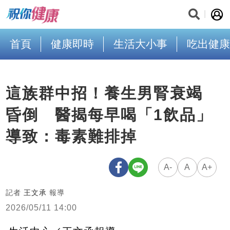
首頁
健康即時
生活大小事
吃出健康
這族群中招！養生男腎衰竭
昏倒 醫揭每早喝「1飲品」
導致：毒素難排掉
A-
A
A+
記者
王文承
報導
2026/05/11 14:00