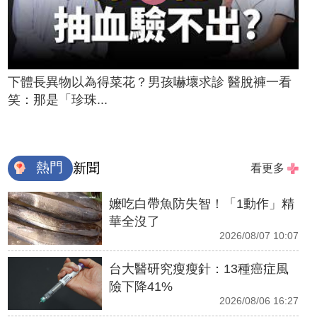
下體長異物以為得菜花？男孩嚇壞求診 醫脫褲一看
笑：那是「珍珠...
熱門
新聞
看更多
嬤吃白帶魚防失智！「1動作」精
華全沒了
2026/08/07 10:07
台大醫研究瘦瘦針：13種癌症風
險下降41%
2026/08/06 16:27