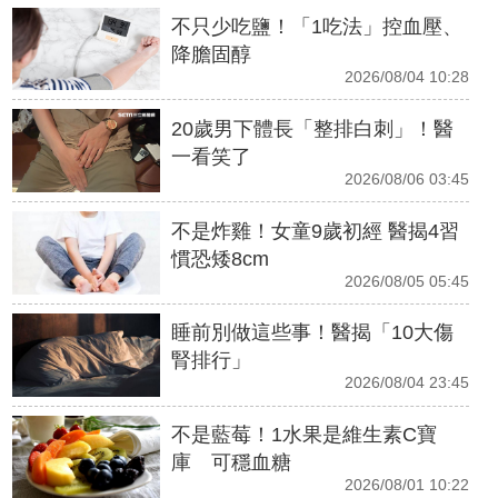
不只少吃鹽！「1吃法」控血壓、
降膽固醇
2026/08/04 10:28
20歲男下體長「整排白刺」！醫
一看笑了
2026/08/06 03:45
不是炸雞！女童9歲初經 醫揭4習
慣恐矮8cm
2026/08/05 05:45
睡前別做這些事！醫揭「10大傷
腎排行」
2026/08/04 23:45
不是藍莓！1水果是維生素C寶
庫 可穩血糖
2026/08/01 10:22