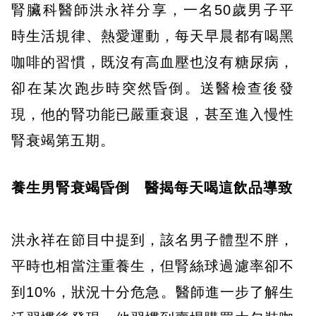
腎臟科醫師洪永祥分享，一名50歲男子平
時生活規律、熱愛運動，每天早晨都有喝黑
咖啡的習慣，既沒有高血壓也沒有糖尿病，
卻在某次跑步時突然昏倒。送醫檢查後發
現，他的腎功能已嚴重衰退，甚至進入慢性
腎衰竭第五期。
養生男腎衰竭昏倒 醫揭每天喝這飲品導致
洪永祥在節目中提到，該名男子體型不胖，
平時也相當注重養生，但腎絲球過濾率卻不
到10%，狀況十分危急。醫師進一步了解生