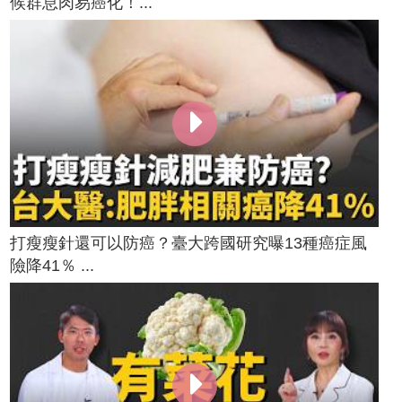
候群息肉易癌化！...
打瘦瘦針還可以防癌？臺大跨國研究曝13種癌症風
險降41％ ...