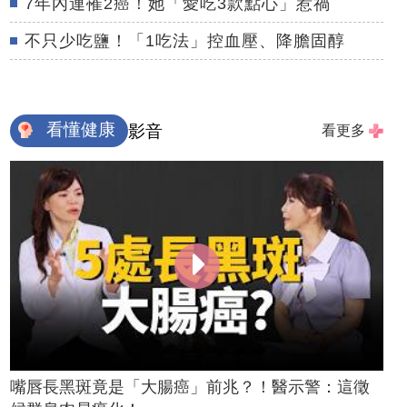
7年內連罹2癌！她「愛吃3款點心」惹禍
不只少吃鹽！「1吃法」控血壓、降膽固醇
看懂健康
影音
看更多
嘴唇長黑斑竟是「大腸癌」前兆？！醫示警：這徵