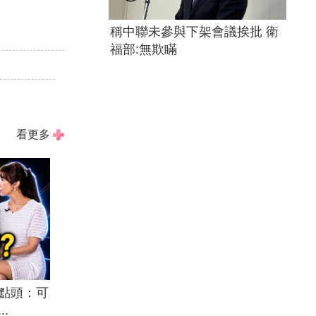
稱中聯未參與下架會議挨批 衛
！
福部:無欺瞞
看更多
點頭：可
.