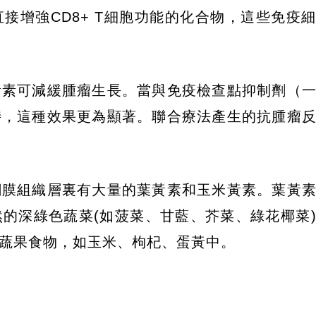
接增強CD8+ T細胞功能的化合物，這些免疫
黃素可減緩腫瘤生長。當與免疫檢查點抑制劑（
時，這種效果更為顯著。聯合療法產生的抗腫瘤
網膜組織層裏有大量的葉黃素和玉米黃素。葉黃
的深綠色蔬菜(如菠菜、甘藍、芥菜、綠花椰菜
蔬果食物，如玉米、枸杞、蛋黃中。