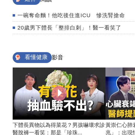
一碗奪命麵！他吃後住進ICU 慘洗腎搶命
20歲男下體長「整排白刺」！醫一看笑了
看懂健康
影音
下體長異物以為得菜花？男孩嚇壞求診
黃崇仁心肺
醫脫褲一看笑：那是「珍珠...
兆」：出現情