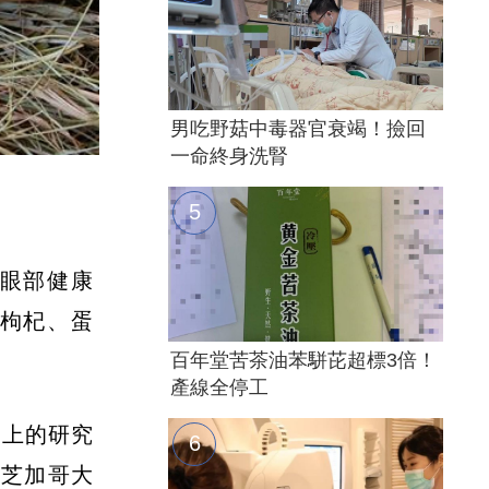
男吃野菇中毒器官衰竭！撿回
一命終身洗腎
眼部健康
枸杞、蛋
百年堂苦茶油苯駢芘超標3倍！
產線全停工
e）上的研究
。芝加哥大