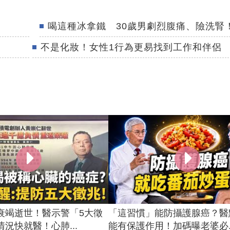
喝這種冰拿鐵 30歲男劇烈腹痛、險洗腎
不是化妝！女性1行為更易找到工作和伴侶
衰竭逝世！醫示警「5大徵
「這習慣」能防攝護腺癌？醫
況快就醫！心肺...
能有保護作用！加碼曝老婆必..