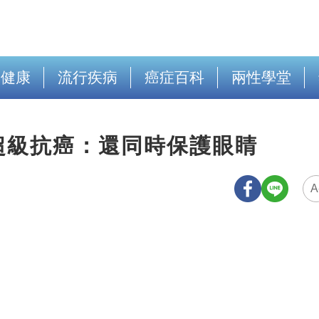
出健康
流行疾病
癌症百科
兩性學堂
超級抗癌：還同時保護眼睛
A