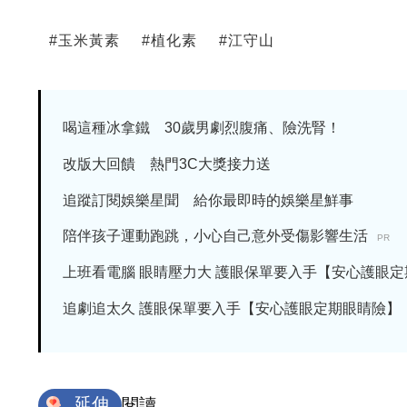
#
玉米黃素
#
植化素
#
江守山
喝這種冰拿鐵 30歲男劇烈腹痛、險洗腎！
改版大回饋 熱門3C大獎接力送
追蹤訂閱娛樂星聞 給你最即時的娛樂星鮮事
陪伴孩子運動跑跳，小心自己意外受傷影響生活
PR
上班看電腦 眼睛壓力大 護眼保單要入手【安心護眼定期眼
追劇追太久 護眼保單要入手【安心護眼定期眼睛險】
延伸
閱讀