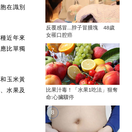
細胞在識別
反覆感冒...脖子冒腫塊 48歲
女罹口腔癌
一種近年來
反應比單獨
素和玉米黃
)、水果及
比果汁毒！「水果1吃法」狠奪
命:心臟驟停