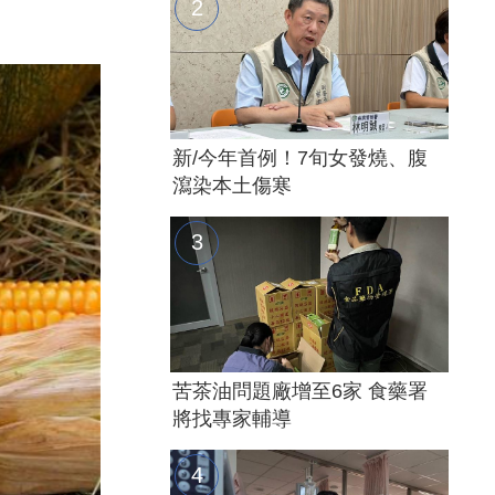
新/今年首例！7旬女發燒、腹
瀉染本土傷寒
苦茶油問題廠增至6家 食藥署
將找專家輔導