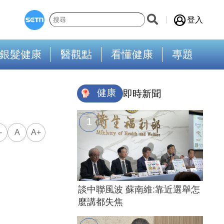
登入
銀髮健康
醫觀點
看懂健康
專題
健康
即時新聞
-
A
A+
談中聯風波 蘇南維:靠近選舉怎
麼講都失焦