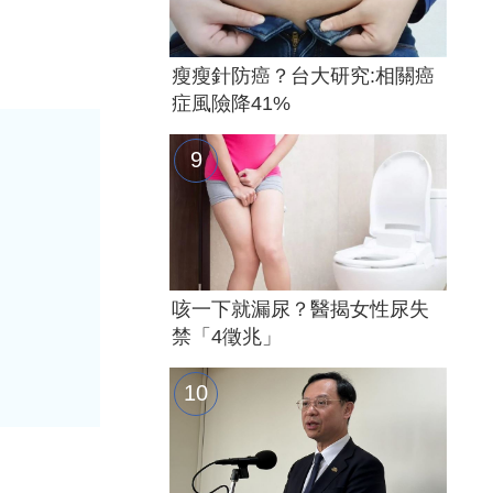
瘦瘦針防癌？台大研究:相關癌
症風險降41%
咳一下就漏尿？醫揭女性尿失
禁「4徵兆」