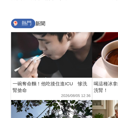
熱門
新聞
一碗奪命麵！他吃後住進ICU 慘洗
喝這種冰拿
腎搶命
洗腎！
2026/08/05 12:36