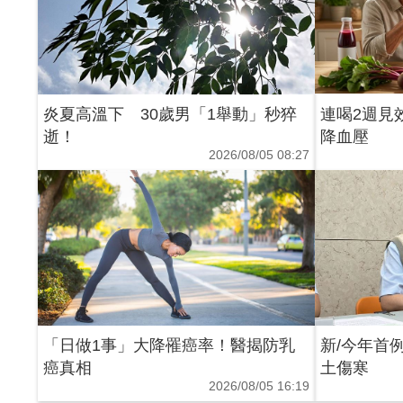
炎夏高溫下 30歲男「1舉動」秒猝
連喝2週見
逝！
降血壓
2026/08/05 08:27
「日做1事」大降罹癌率！醫揭防乳
新/今年首
癌真相
土傷寒
2026/08/05 16:19