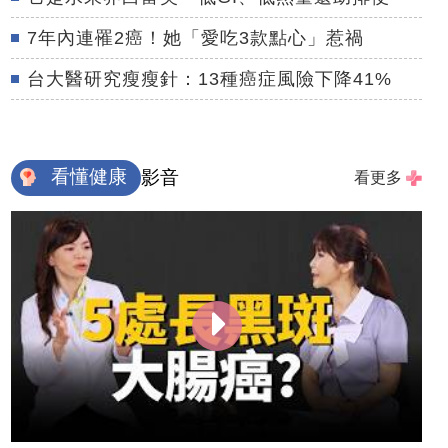
7年內連罹2癌！她「愛吃3款點心」惹禍
台大醫研究瘦瘦針：13種癌症風險下降41%
看懂健康
影音
看更多