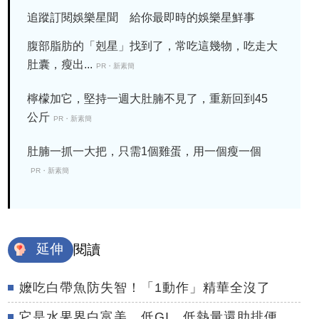
追蹤訂閱娛樂星聞 給你最即時的娛樂星鮮事
腹部脂肪的「剋星」找到了，常吃這幾物，吃走大
肚囊，瘦出...
PR・新素簡
檸檬加它，堅持一週大肚腩不見了，重新回到45
公斤
PR・新素簡
肚腩一抓一大把，只需1個雞蛋，用一個瘦一個
PR・新素簡
延伸
閱讀
嬤吃白帶魚防失智！「1動作」精華全沒了
它是水果界白富美 低GI、低熱量還助排便