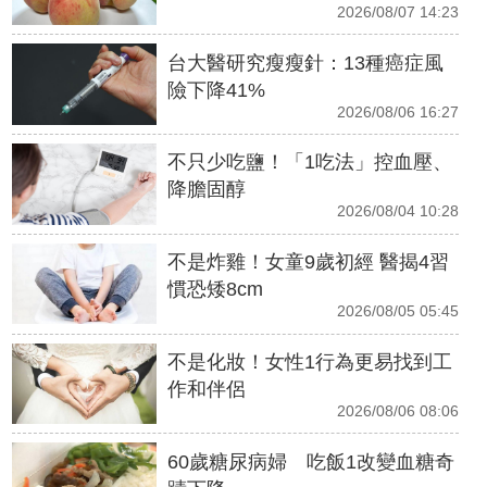
2026/08/07 14:23
台大醫研究瘦瘦針：13種癌症風
險下降41%
2026/08/06 16:27
不只少吃鹽！「1吃法」控血壓、
降膽固醇
2026/08/04 10:28
不是炸雞！女童9歲初經 醫揭4習
慣恐矮8cm
2026/08/05 05:45
不是化妝！女性1行為更易找到工
作和伴侶
2026/08/06 08:06
60歲糖尿病婦 吃飯1改變血糖奇