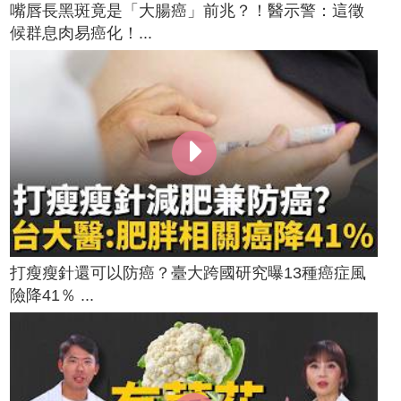
嘴唇長黑斑竟是「大腸癌」前兆？！醫示警：這徵
候群息肉易癌化！...
打瘦瘦針還可以防癌？臺大跨國研究曝13種癌症風
險降41％ ...