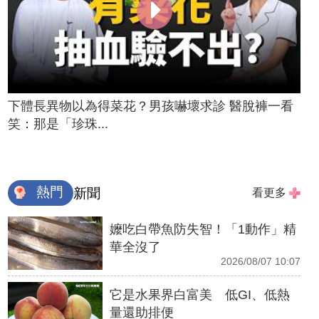
下體長異物以為得菜花？男孩嚇壞求診 醫脫褲一看
笑：那是「珍珠...
熱門
新聞
看更多
嬤吃白帶魚防失智！「1動作」精
華全沒了
2026/08/07 10:07
它是水果界白富美 低GI、低熱
量還助排便