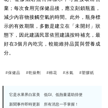
棄；每次食用完保健品後，應立刻鎖瓶蓋，
減少內容物接觸空氣的時間。此外，瓶身標
示的有效期限，多數是建立在「未開封」狀
態下，因此建議民眾依照建議按時補充，最
好在3個月內吃完，較能維持品質與營養成
分。
#
保健品
#
乾燥劑
#
棉花
#
水氣
#
塑膠紙
它是水果界白富美 低GI、低熱量還助排便
新聞事件即時更新 所有消息一手掌握！