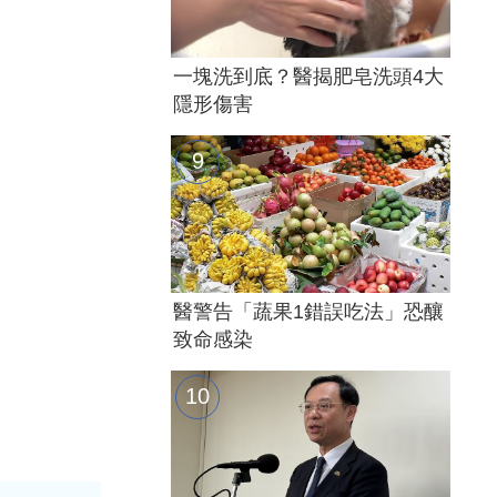
一塊洗到底？醫揭肥皂洗頭4大
隱形傷害
醫警告「蔬果1錯誤吃法」恐釀
致命感染