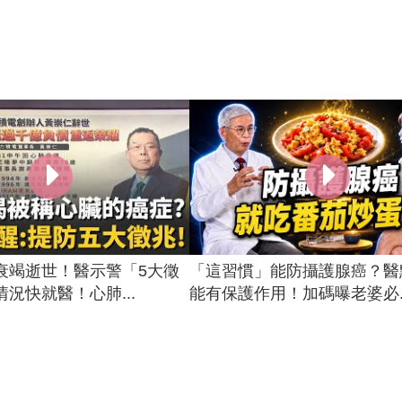
衰竭逝世！醫示警「5大徵
「這習慣」能防攝護腺癌？醫
況快就醫！心肺...
能有保護作用！加碼曝老婆必..