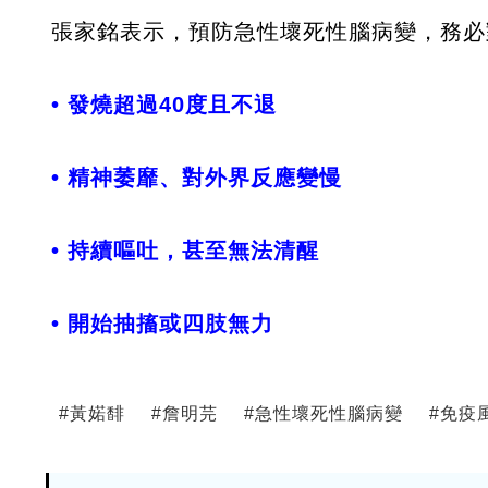
張家銘表示，預防急性壞死性腦病變，務必
• 發燒超過40度且不退
• 精神萎靡、對外界反應變慢
• 持續嘔吐，甚至無法清醒
• 開始抽搐或四肢無力
#
黃婼馡
#
詹明芫
#
急性壞死性腦病變
#
免疫