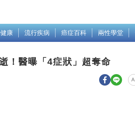
出健康
流行疾病
癌症百科
兩性學堂
逝！醫曝「4症狀」超奪命
A