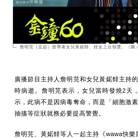
詹明芫（左起）曾帶著女兒黃婼馡、姪女上台領獎。（圖／翻
廣播節目主持人詹明芫和女兒黃婼馡主持的
時病逝。詹明芫表示，女兒當時發燒2天
示，此病不是因病毒奪命，而是「細胞激素
抽搐等症狀就務必要提高警覺。
詹明芫、黃婼馡等人一起主持《wawa快