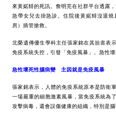
來黃婼馡的死訊。詹明芫在社群平台透露，女
急帶女兒去掛急診。住院後黃婼馡沒退燒
房）插管搶救。
北榮遺傳優生學科主任張家銘在其
臉書
表
免疫系統失控，引發「免疫風暴」。急性壞
急性壞死性腦病變 主因就是免疫風暴
張家銘表示，人體的免疫系統原本是防衛
一場嚴重的細胞激素風暴，當免疫系統為
攻擊病毒，還會誤傷健康的組織，特別是腦