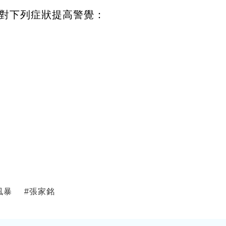
對下列症狀提高警覺：
風暴
#
張家銘