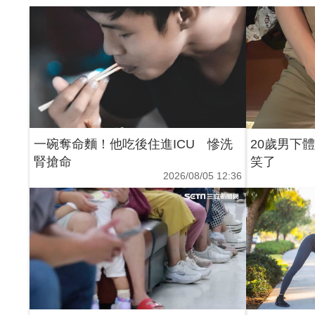
一碗奪命麵！他吃後住進ICU 慘洗
20歲男下
腎搶命
笑了
2026/08/05 12:36