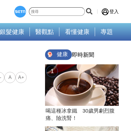
登入
銀髮健康
醫觀點
看懂健康
專題
健康
即時新聞
-
A
A+
喝這種冰拿鐵 30歲男劇烈腹
痛、險洗腎！