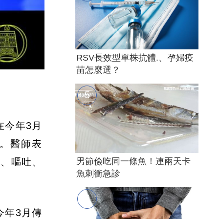
RSV長效型單株抗體.、孕婦疫
苗怎麼選？
在今年3月
世。醫師表
靡、嘔吐、
男節儉吃同一條魚！連兩天卡
魚刺衝急診
今年3月傳