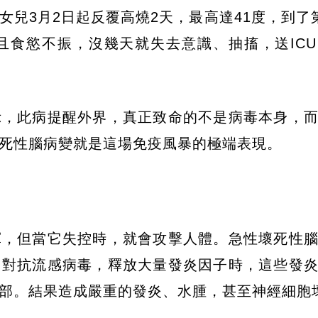
兒3月2日起反覆高燒2天，最高達41度，到了
且食慾不振，沒幾天就失去意識、抽搐，送IC
示，此病提醒外界，真正致命的不是病毒本身，
死性腦病變就是這場免疫風暴的極端表現。
軍，但當它失控時，就會攻擊人體。急性壞死性
了對抗流感病毒，釋放大量發炎因子時，這些發
部。結果造成嚴重的發炎、水腫，甚至神經細胞