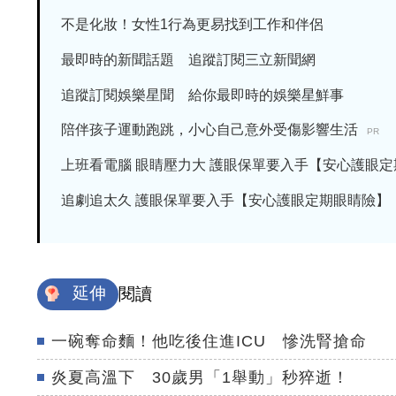
不是化妝！女性1行為更易找到工作和伴侶
最即時的新聞話題 追蹤訂閱三立新聞網
追蹤訂閱娛樂星聞 給你最即時的娛樂星鮮事
陪伴孩子運動跑跳，小心自己意外受傷影響生活
PR
上班看電腦 眼睛壓力大 護眼保單要入手【安心護眼定期眼
追劇追太久 護眼保單要入手【安心護眼定期眼睛險】
延伸
閱讀
一碗奪命麵！他吃後住進ICU 慘洗腎搶命
炎夏高溫下 30歲男「1舉動」秒猝逝！