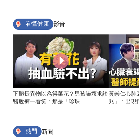
看懂健康
影音
下體長異物以為得菜花？男孩嚇壞求診
黃崇仁心肺
醫脫褲一看笑：那是「珍珠...
兆」：出現情
熱門
新聞