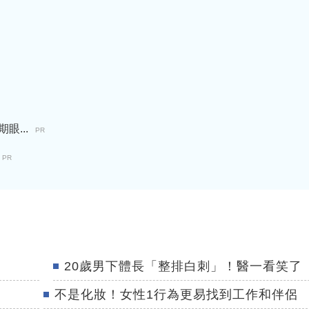
...
PR
PR
20歲男下體長「整排白刺」！醫一看笑了
不是化妝！女性1行為更易找到工作和伴侶