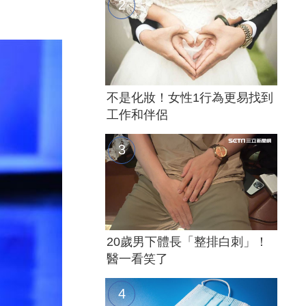
不是化妝！女性1行為更易找到
工作和伴侶
20歲男下體長「整排白刺」！
醫一看笑了