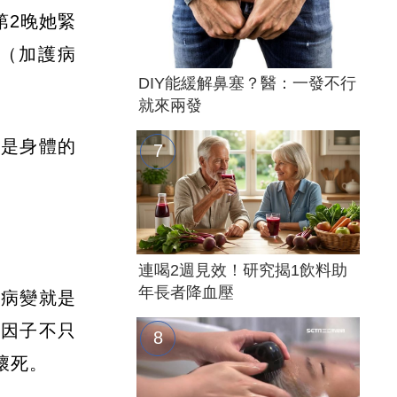
第2晚她緊
U（加護病
DIY能緩解鼻塞？醫：一發不行
就來兩發
而是身體的
連喝2週見效！研究揭1飲料助
年長者降血壓
腦病變就是
炎因子不只
壞死。