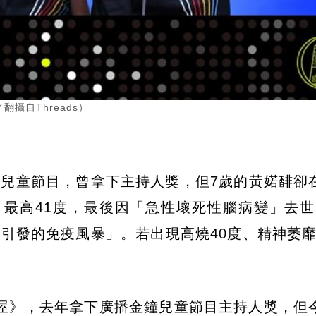
攝自Threads）
兒童節目，曾拿下主持人獎，但7歲的黃婼馡卻
，最高41度，最後因「急性壞死性腦病變」去
引發的免疫風暴」。若出現高燒40度、精神萎
樂屋》，去年拿下廣播金鐘兒童節目主持人獎，但