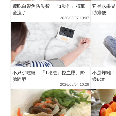
嬤吃白帶魚防失智！「1動作」精華
它是水果界
全沒了
助排便
2026/08/07 10:07
不只少吃鹽！「1吃法」控血壓、降
不是炸雞！
膽固醇
矮8cm
2026/08/04 10:28