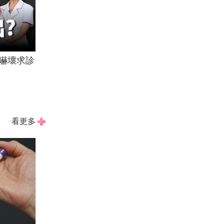
嚇壞求診
看更多