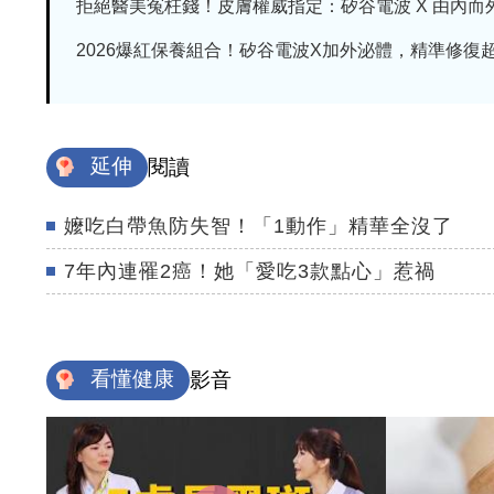
拒絕醫美冤枉錢！皮膚權威指定：矽谷電波 X 由內而外養
2026爆紅保養組合！矽谷電波X加外泌體，精準修復超有
延伸
閱讀
嬤吃白帶魚防失智！「1動作」精華全沒了
7年內連罹2癌！她「愛吃3款點心」惹禍
看懂健康
影音