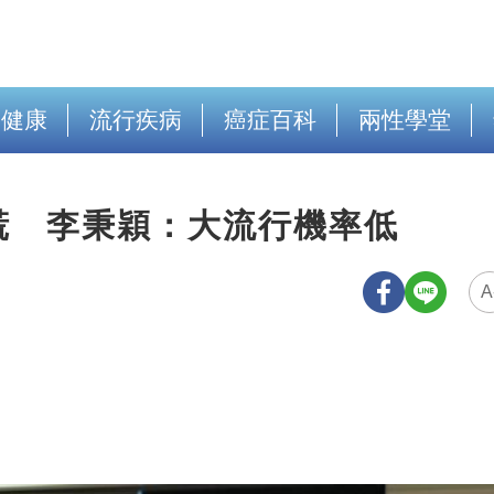
出健康
流行疾病
癌症百科
兩性學堂
慌 李秉穎：大流行機率低
A