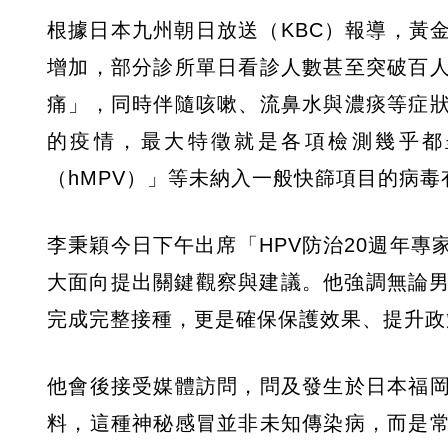
根據日本九州朝日放送（KBC）報導，黃
增加，部分診所單日看診人數甚至突破百
痛」，同時伴隨咳嗽、流鼻水與濃痰等症
的疫情，最大特徵就是各項檢測幾乎都
（hMPV）」等未納入一般快篩項目的病毒
李秉穎今日下午出席「HPV防治20週年
大面向提出關鍵觀察與建議。他強調無論男
完成完整接種，更是確保保護效果、提升政
他會後接受媒體訪問，問及發生於日本福
料，這種神秘感冒並非未知傳染病，而是