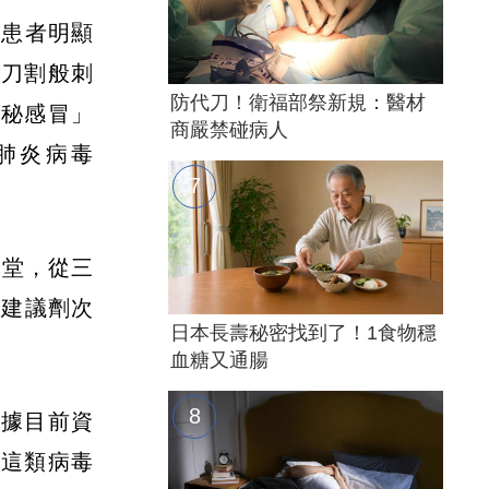
的患者明顯
被刀割般刺
防代刀！衛福部祭新規：醫材
神秘感冒」
商嚴禁碰病人
肺炎病毒
一堂，從三
依建議劑次
日本長壽秘密找到了！1食物穩
血糖又通腸
根據目前資
雖這類病毒