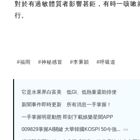
對於有過敏體質者影響甚鉅，有時一咳嗽
行。
#
福岡
#
神秘感冒
#
李秉穎
#
呼吸道
它是水果界白富美 低GI、低熱量還助排便
新聞事件即時更新 所有消息一手掌握！
一手掌握明星動態 即刻下載娛樂星聞APP
009829掌握AI關鍵 大華韓國KOSPI 50今強...
PR