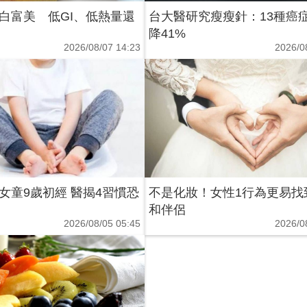
白富美 低GI、低熱量還
台大醫研究瘦瘦針：13種癌
降41%
2026/08/07 14:23
2026/0
女童9歲初經 醫揭4習慣恐
不是化妝！女性1行為更易找
和伴侶
2026/08/05 05:45
2026/0