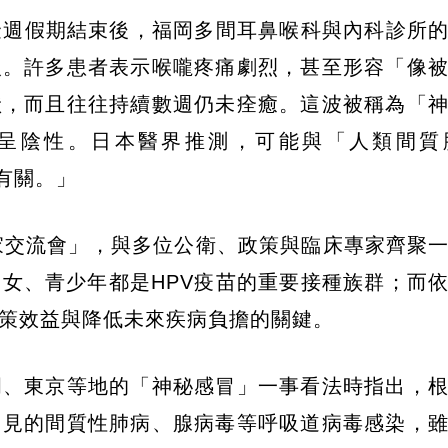
金週假期結束後，福岡多間耳鼻喉科與內科診所
人。許多患者表示喉嚨疼痛劇烈，甚至形容「像
狀，而且往往持續數週仍未痊癒。這波被稱為「
呈陰性。日本醫界推測，可能與「人類間質
有關。」
專家交流會」，與多位公衛、政策與臨床專家齊聚
女、青少年都是HPV疫苗的重要接種族群；而
策效益與降低未來疾病負擔的關鍵。
岡、東京等地的「神秘感冒」一事看法時指出，
常見的間質性肺病、腺病毒等呼吸道病毒感染，