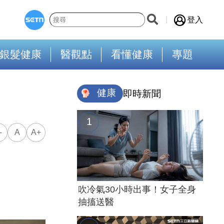
登入
銀髮健康
醫觀點
看懂健康
專題
健康
即時新聞
-
A
A+
吹冷氣30小時出事！女子全身
抽搐送醫