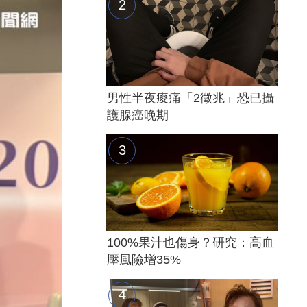
男性半夜痠痛「2徵兆」恐已攝
護腺癌晚期
100%果汁也傷身？研究：高血
壓風險增35%