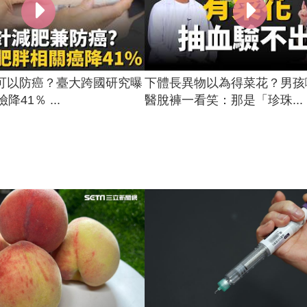
可以防癌？臺大跨國研究曝
下體長異物以為得菜花？男孩
降41％ ...
醫脫褲一看笑：那是「珍珠...