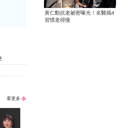
黃仁勳抗老祕密曝光！名醫揭4
習慣老得慢
便
看更多