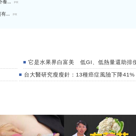
...
PR
...
PR
它是水果界白富美 低GI、低熱量還助排
台大醫研究瘦瘦針：13種癌症風險下降41%