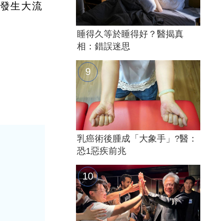
發生大流
睡得久等於睡得好？醫揭真
相：錯誤迷思
乳癌術後腫成「大象手」?醫：
恐1惡疾前兆