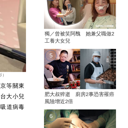
獨／曾被笑阿醜 她兼父職做2
工養大女兒
影）
東京等關東
肥大叔猝逝 廚房2事恐害罹癌
。台大小兒
風險增近2倍
呼吸道病毒