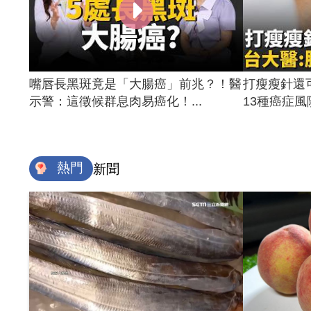
嘴唇長黑斑竟是「大腸癌」前兆？！醫
打瘦瘦針還
示警：這徵候群息肉易癌化！...
13種癌症風險
熱門
新聞