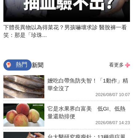
下體長異物以為得菜花？男孩嚇壞求診 醫脫褲一看
笑：那是「珍珠...
熱門
新聞
看更多
嬤吃白帶魚防失智！「1動作」精
華全沒了
2026/08/07 10:07
它是水果界白富美 低GI、低熱
量還助排便
2026/08/07 14:23
台大醫研究瘦瘦針：13種癌症風