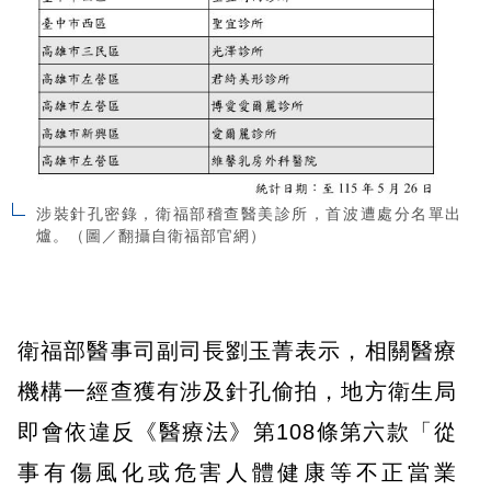
涉裝針孔密錄，衛福部稽查醫美診所，首波遭處分名單出
爐。（圖／翻攝自衛福部官網）
衛福部醫事司副司長劉玉菁表示，相關醫療
機構一經查獲有涉及針孔偷拍，地方衛生局
即會依違反《醫療法》第108條第六款「從
事有傷風化或危害人體健康等不正當業