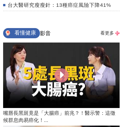
台大醫研究瘦瘦針：13種癌症風險下降41%
看懂健康
影音
看更多
嘴唇長黑斑竟是「大腸癌」前兆？！醫示警：這徵
候群息肉易癌化！...