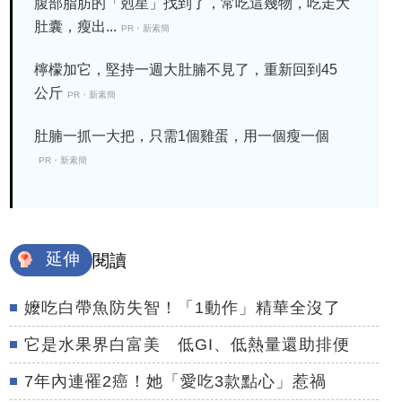
腹部脂肪的「剋星」找到了，常吃這幾物，吃走大
肚囊，瘦出...
PR・新素簡
檸檬加它，堅持一週大肚腩不見了，重新回到45
公斤
PR・新素簡
肚腩一抓一大把，只需1個雞蛋，用一個瘦一個
PR・新素簡
延伸
閱讀
嬤吃白帶魚防失智！「1動作」精華全沒了
它是水果界白富美 低GI、低熱量還助排便
7年內連罹2癌！她「愛吃3款點心」惹禍