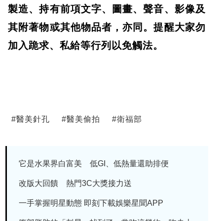
製造、持有前項文字、圖畫、聲音、影像及
其附著物或其他物品者，亦同。提醒大家勿
加入跪求、私給等行列以免觸法。
#
醫美針孔
#
醫美偷拍
#
衛福部
它是水果界白富美 低GI、低熱量還助排便
改版大回饋 熱門3C大獎接力送
一手掌握明星動態 即刻下載娛樂星聞APP