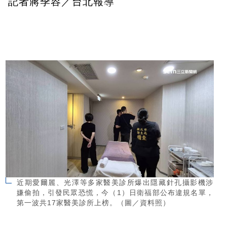
記者蔣季容／台北報導
近期愛爾麗、光澤等多家醫美診所爆出隱藏針孔攝影機涉
嫌偷拍，引發民眾恐慌，今（1）日衛福部公布違規名單，
第一波共17家醫美診所上榜。（圖／資料照）