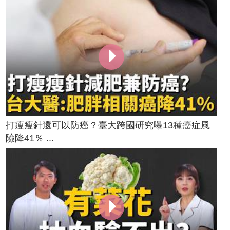
打瘦瘦針還可以防癌？臺大跨國研究曝13種癌症風
險降41％ ...