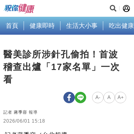
首頁
健康即時
生活大小事
吃出健康
醫美診所涉針孔偷拍！首波
稽查出爐「17家名單」一次
看
A-
A
A+
記者
蔣季容
報導
2026/06/01 15:18