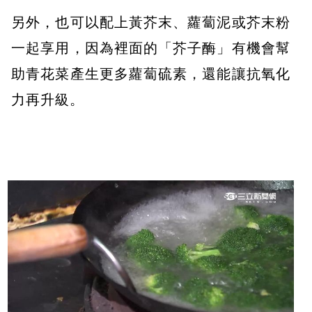
另外，也可以配上黃芥末、蘿蔔泥或芥末粉
一起享用，因為裡面的「芥子酶」有機會幫
助青花菜產生更多蘿蔔硫素，還能讓抗氧化
力再升級。