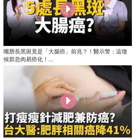
嘴唇長黑斑竟是「大腸癌」前兆？！醫示警：這徵
候群息肉易癌化！...