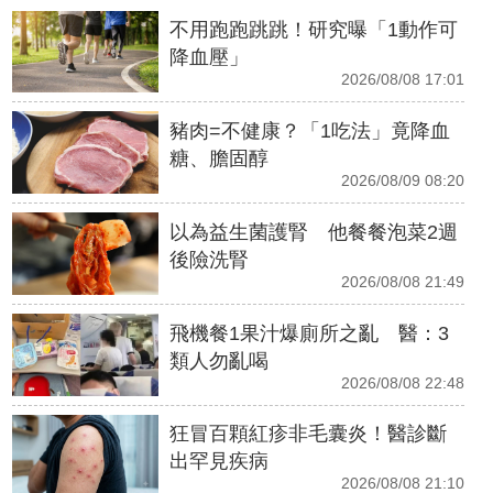
不用跑跑跳跳！研究曝「1動作可
降血壓」
2026/08/08 17:01
豬肉=不健康？「1吃法」竟降血
糖、膽固醇
2026/08/09 08:20
以為益生菌護腎 他餐餐泡菜2週
後險洗腎
2026/08/08 21:49
飛機餐1果汁爆廁所之亂 醫：3
類人勿亂喝
2026/08/08 22:48
狂冒百顆紅疹非毛囊炎！醫診斷
出罕見疾病
2026/08/08 21:10