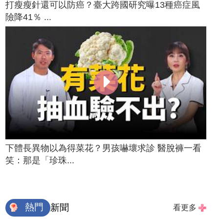
打瘦瘦針還可以防癌？臺大跨國研究曝13種癌症風
險降41％ ...
下體長異物以為得菜花？男孩嚇壞求診 醫脫褲一看
笑：那是「珍珠...
熱門
新聞
看更多