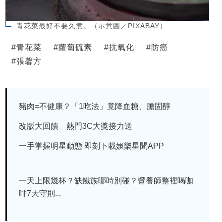
青花菜最好不要久煮。（示意圖／PIXABAY）
#
青花菜
#
蘿蔔硫素
#
抗氧化
#
防癌
#
張馨方
豬肉=不健康？「1吃法」竟降血糖、膽固醇
改版大回饋 熱門3C大獎接力送
一手掌握明星動態 即刻下載娛樂星聞APP
一天上限幾杯？缺鐵族哪時別碰？營養師整裡喝咖
啡7大守則...