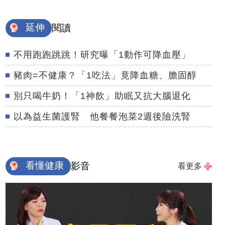
延伸
閱讀
不用跑跑跳跳！研究曝「1動作可降血壓」
豬肉=不健康？「1吃法」竟降血糖、膽固醇
別只喝牛奶！「1神飲」助眠又抗大腦退化
以為益生菌護腎 他餐餐泡菜2週後險洗腎
看懂健康
影音
看更多