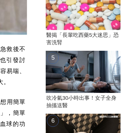
醫揭「長輩吃西藥5大迷思」恐
害洗腎
醫急救後不
也引發討
、容易喘、
大。
吹冷氣30小時出事！女子全身
但想用簡單
抽搐送醫
病」，簡單
血球的功