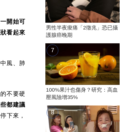
人一開始可
男性半夜痠痛「2徵兆」恐已攝
症狀看起來
護腺癌晚期
、中風、肺
。
100%果汁也傷身？研究：高血
真的不要硬
壓風險增35%
這些都建議
該停下來，