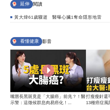
延伸
閱讀
黃大煒61歲驟逝 醫曝心臟1奪命隱形地雷
看懂健康
影音
嘴唇長黑斑竟是「大腸癌」前兆？！醫
打瘦瘦針還
示警：這徵候群息肉易癌化！...
13種癌症風險