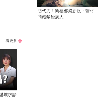
防代刀！衛福部祭新規：醫材
商嚴禁碰病人
看更多
嚇壞求診