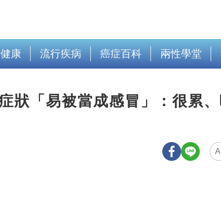
出健康
流行疾病
癌症百科
兩性學堂
6症狀「易被當成感冒」：很累、
A