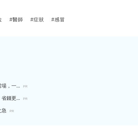
位
#
醫師
#
症狀
#
感冒
，一...
PR
錢更...
PR
之急
PR