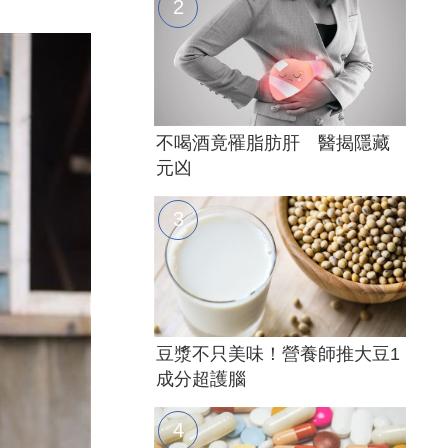
不喝酒竟罹脂肪肝 醫揭隱藏
元凶
豆漿不只美味！營養師推大豆1
成分超護腦