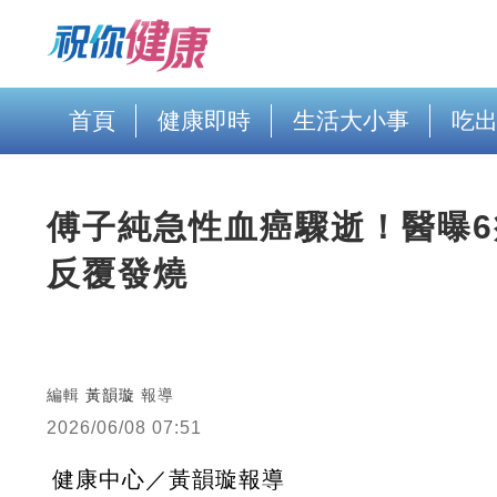
首頁
健康即時
生活大小事
吃
傅子純急性血癌驟逝！醫曝
反覆發燒
編輯
黃韻璇
報導
2026/06/08 07:51
健康中心／黃韻璇報導