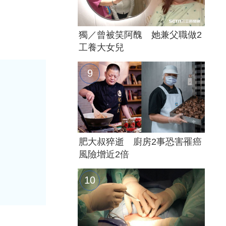
獨／曾被笑阿醜 她兼父職做2
工養大女兒
肥大叔猝逝 廚房2事恐害罹癌
風險增近2倍