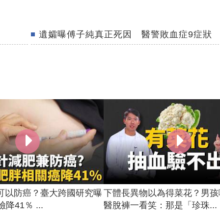
遺孀曝傅子純真正死因 醫警敗血症9症狀
可以防癌？臺大跨國研究曝
下體長異物以為得菜花？男孩
降41％ ...
醫脫褲一看笑：那是「珍珠...