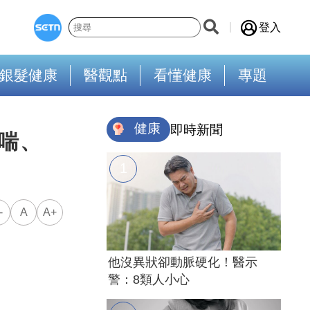
登入
銀髮健康
醫觀點
看懂健康
專題
健康
即時新聞
喘、
-
A
A+
他沒異狀卻動脈硬化！醫示
警：8類人小心