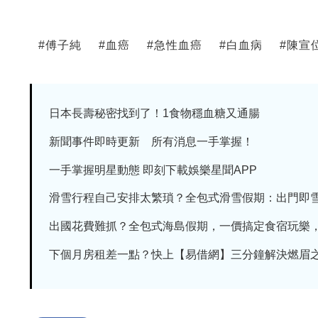
#
傅子純
#
血癌
#
急性血癌
#
白血病
#
陳宣
日本長壽秘密找到了！1食物穩血糖又通腸
新聞事件即時更新 所有消息一手掌握！
一手掌握明星動態 即刻下載娛樂星聞APP
滑雪行程自己安排太繁瑣？全包式滑雪假期：出門即雪場
出國花費難抓？全包式海島假期，一價搞定食宿玩樂，省
下個月房租差一點？快上【易借網】三分鐘解決燃眉