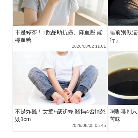
不是綠茶！1飲品助抗癌、降血壓 能
睡前別做這
穩血糖
行」
2026/08/02 11:01
不是炸雞！女童9歲初經 醫揭4習慣恐
喝咖啡別只
矮8cm
苦味
2026/08/05 05:45