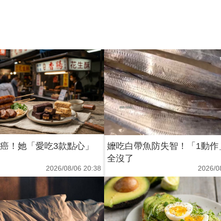
2癌！她「愛吃3款點心」
嬤吃白帶魚防失智！「1動作
全沒了
2026/08/06 20:38
2026/0