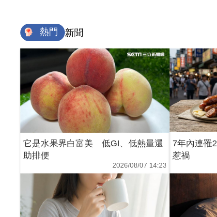
熱門
新聞
它是水果界白富美 低GI、低熱量還
7年內連罹
助排便
惹禍
2026/08/07 14:23