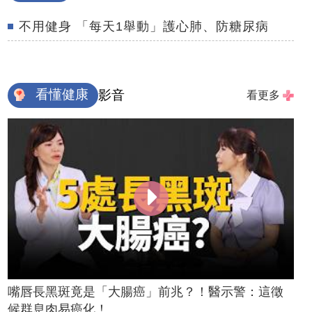
不用健身 「每天1舉動」護心肺、防糖尿病
看懂健康
影音
看更多
嘴唇長黑斑竟是「大腸癌」前兆？！醫示警：這徵
候群息肉易癌化！...