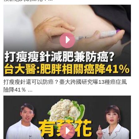
打瘦瘦針還可以防癌？臺大跨國研究曝13種癌症風
險降41％ ...