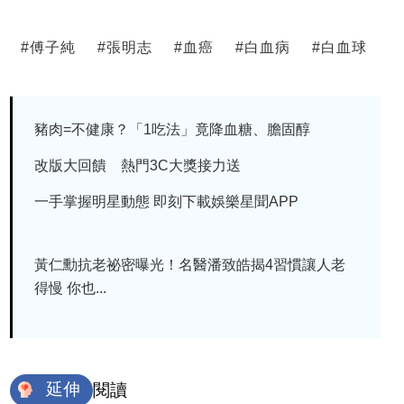
#
傅子純
#
張明志
#
血癌
#
白血病
#
白血球
豬肉=不健康？「1吃法」竟降血糖、膽固醇
改版大回饋 熱門3C大獎接力送
一手掌握明星動態 即刻下載娛樂星聞APP
黃仁勳抗老祕密曝光！名醫潘致皓揭4習慣讓人老
得慢 你也...
延伸
閱讀