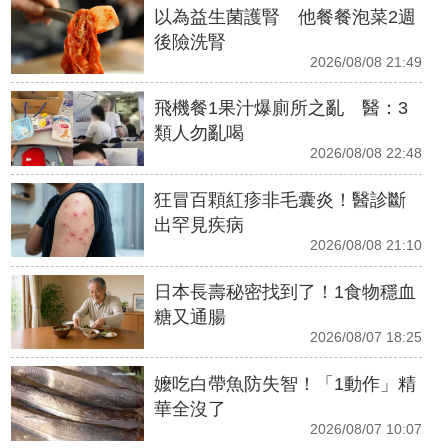
以為益生菌護腎 他餐餐泡菜2週
後險洗腎
2026/08/08 21:49
飛機餐1果汁爆廁所之亂 醫：3
類人勿亂喝
2026/08/08 22:48
狂冒百顆紅疹非毛囊炎！醫診斷
出罕見疾病
2026/08/08 21:10
日本長壽秘密找到了！1食物穩血
糖又通腸
2026/08/07 18:25
嬤吃白帶魚防失智！「1動作」精
華全沒了
2026/08/07 10:07