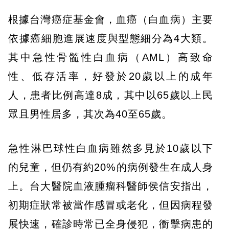
根據台灣癌症基金會，血癌（白血病）主要
依據癌細胞進展速度與型態細分為4大類。
其中急性骨髓性白血病（AML）高致命
性、低存活率，好發於20歲以上的成年
人，患者比例高達8成，其中以65歲以上民
眾且男性居多，其次為40至65歲。
急性淋巴球性白血病雖然多見於10歲以下
的兒童，但仍有約20%的病例發生在成人身
上。台大醫院血液腫瘤科醫師侯信安指出，
初期症狀常被當作感冒或老化，但因病程發
展快速，確診時常已全身侵犯，衝擊病患的