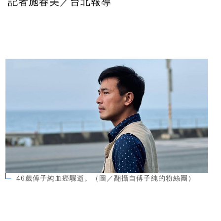
記者施春美／台北報導
46歲傅子純血癌驟逝。（圖／翻攝自傅子純的粉絲團）