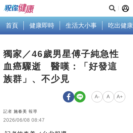
首頁
健康即時
生活大小事
吃出健康
獨家／46歲男星傅子純急性
血癌驟逝 醫嘆：「好發這
族群」、不少見
A-
A
A+
記者
施春美
報導
2026/06/08 08:47