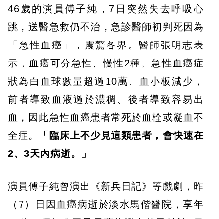
46歲的演員傅子純，7日突然失去呼吸心
跳，送醫急救仍不治，急診醫師初判死因為
「急性血癌」，震驚各界。醫師張明志表
示，血癌可分急性、慢性2種。急性血癌症
狀為白血球數量超過10萬、血小板減少，
前者導致血液過於濃稠、後者導致容易出
血，因此急性血癌患者常死於血栓或凝血不
全症。
「臨床上不少見這類患者，會快速在
2、3天內病逝。」
演員傅子純曾演出《新兵日記》等戲劇，昨
（7）日因血癌病逝於淡水馬偕醫院，享年