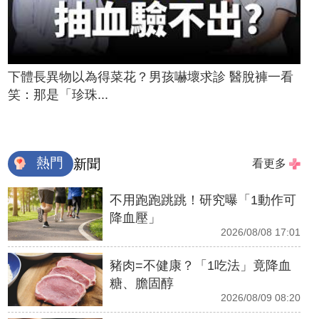
下體長異物以為得菜花？男孩嚇壞求診 醫脫褲一看
笑：那是「珍珠...
熱門
新聞
看更多
不用跑跑跳跳！研究曝「1動作可
降血壓」
2026/08/08 17:01
豬肉=不健康？「1吃法」竟降血
糖、膽固醇
2026/08/09 08:20