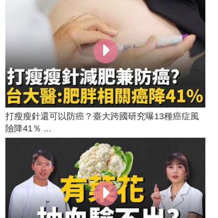
打瘦瘦針還可以防癌？臺大跨國研究曝13種癌症風
險降41％ ...