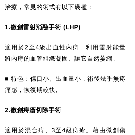
治療，常見的術式有以下幾種：
1.微創雷射消融手術 (LHP)
適用於2至4級出血性內痔。利用雷射能量
將內痔的血管組織凝固、讓它自然萎縮。
■ 特色：傷口小、出血量小，術後幾乎無疼
痛感，恢復期較快。
2.微創痔瘡切除手術
適用於混合痔、3至4級痔瘡。藉由微創傷