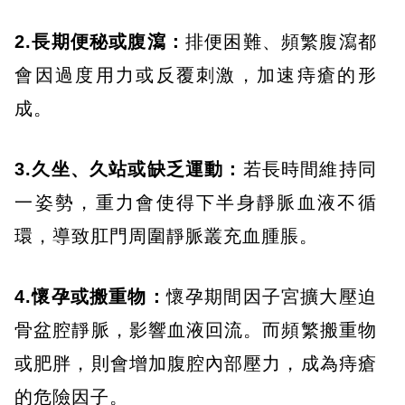
2.長期便秘或腹瀉：
排便困難、頻繁腹瀉都
會因過度用力或反覆刺激，加速痔瘡的形
成。
3.久坐、久站或缺乏運動：
若長時間維持同
一姿勢，重力會使得下半身靜脈血液不循
環，導致肛門周圍靜脈叢充血腫脹。
4.懷孕或搬重物：
懷孕期間因子宮擴大壓迫
骨盆腔靜脈，影響血液回流。而頻繁搬重物
或肥胖，則會增加腹腔內部壓力，成為痔瘡
的危險因子。