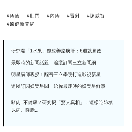
#
痔瘡
#
肛門
#
內痔
#
雷射
#
陳威智
#
醫健新聞網
研究曝「1水果」能改善脂肪肝：6週就見效
最即時的新聞話題 追蹤訂閱三立新聞網
明星講師親授！醒吾三立學院打造影視新星
追蹤訂閱娛樂星聞 給你最即時的娛樂星鮮事
豬肉=不健康？研究揭「驚人真相」：這樣吃防糖
尿病、降膽...