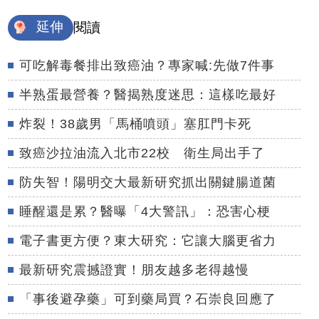
延伸
閱讀
可吃解毒餐排出致癌油？專家喊:先做7件事
半熟蛋最營養？醫揭熟度迷思：這樣吃最好
炸裂！38歲男「馬桶噴頭」塞肛門卡死
致癌沙拉油流入北市22校 衛生局出手了
防失智！陽明交大最新研究抓出關鍵腸道菌
睡醒還是累？醫曝「4大警訊」：恐害心梗
電子書更方便？東大研究：它讓大腦更省力
最新研究震撼證實！朋友越多老得越慢
「事後避孕藥」可到藥局買？石崇良回應了