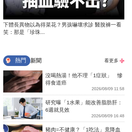
下體長異物以為得菜花？男孩嚇壞求診 醫脫褲一看
笑：那是「珍珠...
熱門
新聞
看更多
沒喝熱湯！他不理「1症狀」 慘
得食道癌
2026/08/09 11:58
研究曝「1水果」能改善脂肪肝：
6週就見效
2026/08/09 16:48
豬肉=不健康？「1吃法」竟降血