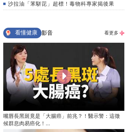
沙拉油「苯駢芘」超標！毒物科專家揭後果
看懂健康
影音
看更多
嘴唇長黑斑竟是「大腸癌」前兆？！醫示警：這徵
候群息肉易癌化！...