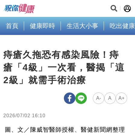
首頁
健康即時
生活大小事
吃出健康
痔瘡久拖恐有感染風險！痔
瘡「4級」一次看，醫揭「這
2級」就需手術治療
A-
A
A+
2026/07/02 16:10
圖、文／陳威智醫師授權、醫健新聞網整理