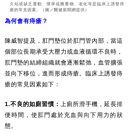
久站或缺乏運動、懷孕或搬重物、老化等是臨床上誘發痔
瘡的常見因素。（圖／醫健新聞網提供）
為何會有痔瘡？
陳威智提及，肛門墊位於肛門管內部，當這
個部位長期承受大壓力或血液循環不良時，
肛門墊的結締組織就會逐漸鬆弛，血管擴張
並向下移位，進而形成痔瘡。臨床上誘發痔
瘡的常見因素如下：
1.不良的如廁習慣：
上廁所滑手機，延長排
便時間，使肛門處於充血與向下用力的狀
態。