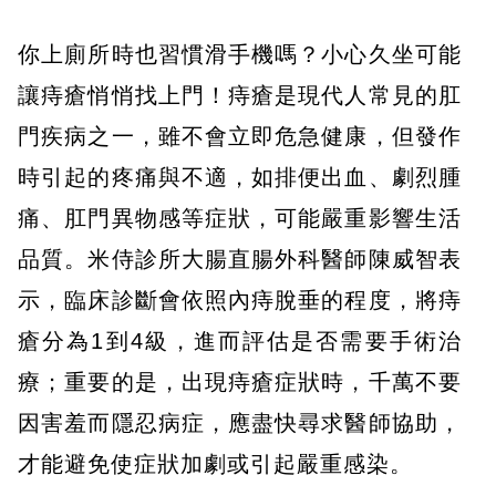
你上廁所時也習慣滑手機嗎？小心久坐可能
讓痔瘡悄悄找上門！痔瘡是現代人常見的肛
門疾病之一，雖不會立即危急健康，但發作
時引起的疼痛與不適，如排便出血、劇烈腫
痛、肛門異物感等症狀，可能嚴重影響生活
品質。米侍診所大腸直腸外科醫師陳威智表
示，臨床診斷會依照內痔脫垂的程度，將痔
瘡分為1到4級，進而評估是否需要手術治
療；重要的是，出現痔瘡症狀時，千萬不要
因害羞而隱忍病症，應盡快尋求醫師協助，
才能避免使症狀加劇或引起嚴重感染。