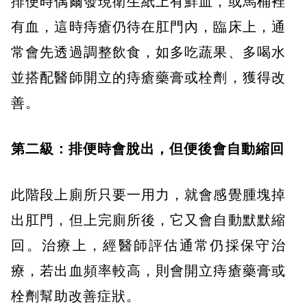
排便時偶爾發現衛生紙上有鮮血，或馬桶裡
有血，這時痔瘡仍待在肛門內，臨床上，通
常會先透過調整飲食，如多吃蔬果、多喝水
並搭配醫師開立的痔瘡藥膏或栓劑，獲得改
善。
第二級：排便時會脫出，但便後會自動縮回
此階段上廁所只要一用力，就會感覺腫塊掉
出肛門，但上完廁所後，它又會自動默默縮
回。治療上，經醫師評估通常仍採保守治
療，若出血頻率較高，則會開立痔瘡藥膏或
栓劑幫助改善症狀。