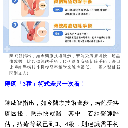
陳威智指出，如今醫療技術進步，若飽受痔瘡困擾，應盡
快就醫，比起傳統的手術，現今微創痔瘡切除手術，傷口
比傳統手術較小且復發率相對來說也很低。（圖／醫健新
聞網提供）
痔瘡「3種」術式差異一次看！
陳威智指出，如今醫療技術進步，若飽受痔
瘡困擾，應盡快就醫，其中，若經醫師評
估，痔瘡等級已到3、4級，則建議需手術