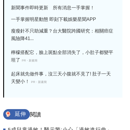
新聞事件即時更新 所有消息一手掌握！
一手掌握明星動態 即刻下載娛樂星聞APP
瘦瘦針不只助減重？台大醫院跨國研究：相關癌症
風險降41...
檸檬搭配它，臉上斑點全部消失了，小肚子都變平
坦了
PR・新素簡
起床就先做件事，沒三天小腹就不見了! 肚子一天
天變小！
PR・新素簡
延伸
閱讀
5成兒童過敏！醫示警:小心「過敏進行曲」