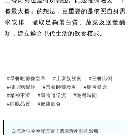
餐最大餐」的想法，更重要的是依照自身需
求安排，攝取足夠蛋白質、蔬菜及適量醣
類，建立適合現代生活的飲食模式。
#
早餐吃得像皇帝
#
上班族飲食
#
三餐比例
#
柳朋馳醫師
#
營養師鄭玲君
#
腸胃健康
#
精神不濟
#
胃食道逆流
#
晚餐時間
#
睡眠品質
#
健康飲食
白海豚估今晚發海警！週末降雨熱區出爐