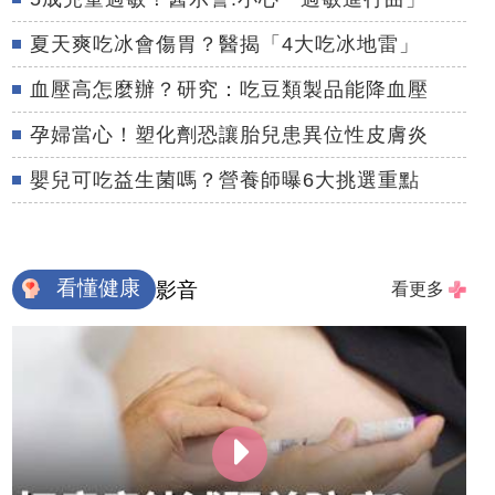
夏天爽吃冰會傷胃？醫揭「4大吃冰地雷」
血壓高怎麼辦？研究：吃豆類製品能降血壓
孕婦當心！塑化劑恐讓胎兒患異位性皮膚炎
嬰兒可吃益生菌嗎？營養師曝6大挑選重點
看懂健康
影音
看更多