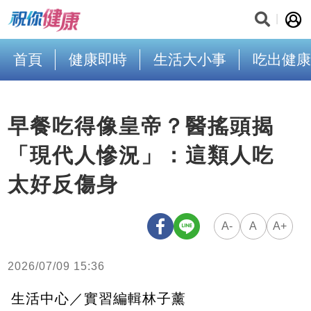
首頁
健康即時
生活大小事
吃出健康
早餐吃得像皇帝？醫搖頭揭
「現代人慘況」：這類人吃
太好反傷身
A-
A
A+
2026/07/09 15:36
生活中心／實習編輯林子薰