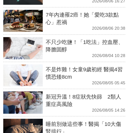
2026/08/06 16:27
7年內連罹2癌！她「愛吃3款點
心」惹禍
2026/08/06 20:38
不只少吃鹽！「1吃法」控血壓、
降膽固醇
2026/08/04 10:28
不是炸雞！女童9歲初經 醫揭4習
慣恐矮8cm
2026/08/05 05:45
新冠升溫！8症狀先快篩 2類人
重症高風險
2026/08/05 14:26
睡前別做這些事！醫揭「10大傷
腎排行」