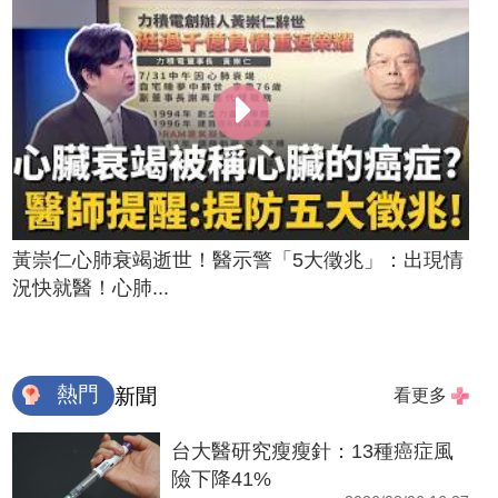
黃崇仁心肺衰竭逝世！醫示警「5大徵兆」：出現情
況快就醫！心肺...
熱門
新聞
看更多
台大醫研究瘦瘦針：13種癌症風
險下降41%