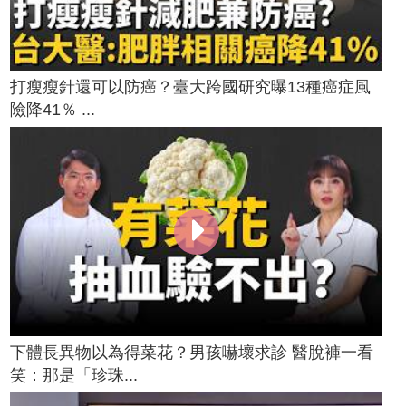
打瘦瘦針還可以防癌？臺大跨國研究曝13種癌症風
險降41％ ...
下體長異物以為得菜花？男孩嚇壞求診 醫脫褲一看
笑：那是「珍珠...