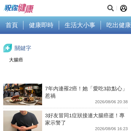
首頁
健康即時
生活大小事
吃出健康
關鍵字
大腸癌
7年內連罹2癌！她「愛吃3款點心」
惹禍
2026/08/06 20:38
3好友冒同1症狀接連大腸癌逝！專
家示警了
2026/08/06 16:23