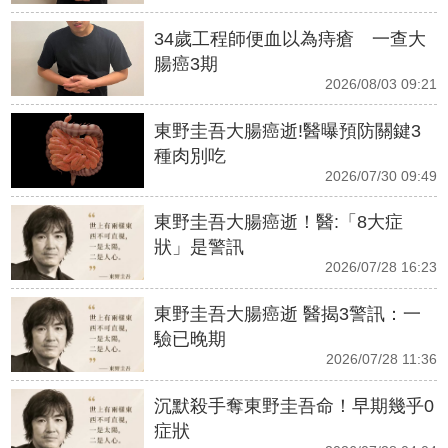
34歲工程師便血以為痔瘡 一查大
腸癌3期
2026/08/03 09:21
東野圭吾大腸癌逝!醫曝預防關鍵3
種肉別吃
2026/07/30 09:49
東野圭吾大腸癌逝！醫:「8大症
狀」是警訊
2026/07/28 16:23
東野圭吾大腸癌逝 醫揭3警訊：一
驗已晚期
2026/07/28 11:36
沉默殺手奪東野圭吾命！早期幾乎0
症狀