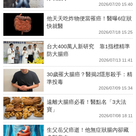
2026/07/20 15:40
他天天吃炸物便當罹癌！醫曝6症狀
快就醫
2026/07/18 15:25
台大400萬人新研究 靠1指標精準
防大腸癌
2026/07/13 11:41
30歲罹大腸癌？醫揭2隱形殺手：精
準投毒
2026/07/09 15:34
遠離大腸癌必看！醫點名「3大法
寶」
2026/07/08 18:11
生父岳父癌逝！他無症狀腸內卻藏