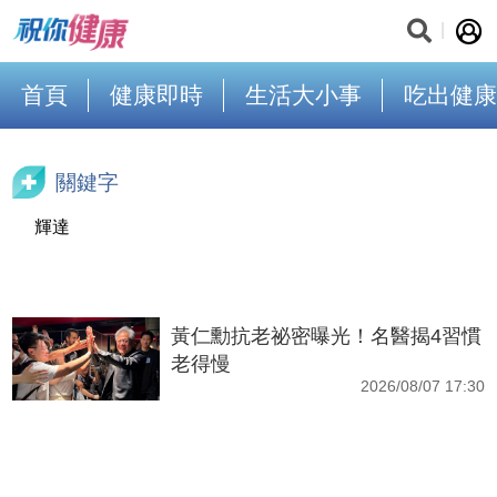
首頁
健康即時
生活大小事
吃出健康
關鍵字
輝達
黃仁勳抗老祕密曝光！名醫揭4習慣
老得慢
2026/08/07 17:30