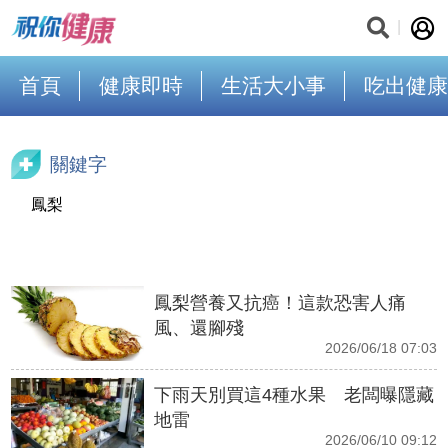
首頁
健康即時
生活大小事
吃出健康
關鍵字
鳳梨
鳳梨營養又抗癌！這款恐害人痛
風、還腳殘
2026/06/18 07:03
下雨天別買這4種水果 老闆曝隱藏
地雷
2026/06/10 09:12