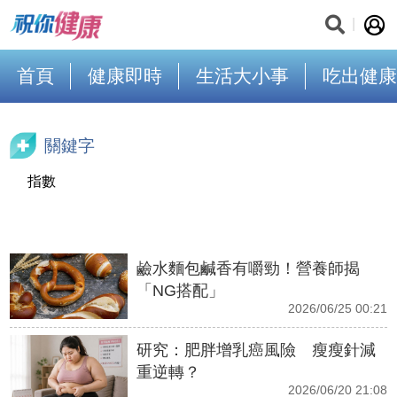
首頁
健康即時
生活大小事
吃出健康
關鍵字
指數
鹼水麵包鹹香有嚼勁！營養師揭
「NG搭配」
2026/06/25 00:21
研究：肥胖增乳癌風險 瘦瘦針減
重逆轉？
2026/06/20 21:08