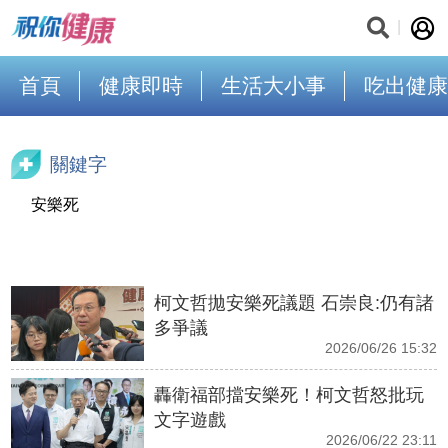
首頁
健康即時
生活大小事
吃出健康
關鍵字
安樂死
柯文哲拋安樂死議題 石崇良:仍有諸
多爭議
2026/06/26 15:32
轟衛福部擋安樂死！柯文哲怒批玩
文字遊戲
2026/06/22 23:11